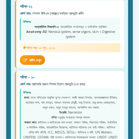
পরীক্ষা-২২
কোর্স নামঃ
স্পেশাল বিসিএস (স্বাস্থ্য) সমন্বিত প্রস্তুতি রুটিন
টপিকসঃ
আন্তর্জাতিক বিষয়াবলি-৩:
আন্তর্জাতিক সংগঠনসমূহ ও অর্থনৈতিক প্রতিষ্ঠান
Anatomy-02:
Nervous system, sense organs, skin ও Digestive
system
পরীক্ষা শুরুঃ ২৫ জুন, ২০২৬
রুটিন দেখুন
পরীক্ষা – ১০
কোর্স নামঃ
প্রাইমারি প্রধান শিক্ষক নিয়োগ প্রস্তুতি (৩য় ব্যাচ)
টপিকসঃ
বাংলা:
বাংলা সাহিত্যের আধুনিক যুগের লেখকগণ: কাজী নজরুল ইসলাম, আখতারুজ্জামান ইলিয়াস,
আনোয়ার পাশা, আল মাহমুদ, আবদুল গাফ্ফার চৌধুরী, আবু ইসহাক, আবু জাফর ওবায়দুল্লাহ,
আবুল ফজল, আবুল মনসুর আহমদ, আলাউদ্দিন আল আজাদ
ইংরেজি:
Narration
গণিত:
চতুর্ভুজ সংক্রান্ত সমস্যা সমাধান
সাধারণ জ্ঞান:
জাতিসংঘ ও জাতিসংঘের অঙ্গ সংস্থা: সাধারণ পরিষদ, নিরাপত্তা পরিষদ, অর্থনৈতিক
ও সামাজিক পরিষদ, আন্তর্জাতিক বিচারালয়, জাতিসংঘ সচিবালয় এবং অছি পরিষদ। জাতিসংঘ
শান্তি রক্ষি বাহিনী, ICC, MDGS, SDGs। জাতিসংঘ ও নারী: UN Women,
UNIFEM, CEDAW, নারী সম্মেলন। জাতিসংঘের উন্নয়নমূলক সংস্থা: UNDP, UNEP,