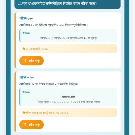
অ্যাপ/ওয়েবসাইটে রুটিনভিত্তিক নিয়মিত লাইভ পরীক্ষা হচ্ছে।
পরীক্ষা-১২০
কোর্স নামঃ
৫১ তম বিসিএস প্রস্ততি - ২৩৬ দিনে সম্পূর্ণ সিলিবাস।
টপিকসঃ
পরীক্ষা-১১৮ ও পরীক্ষা-১১৯ এর সিলেবাস থেকে (৫০টি প্রশ্ন)
১০ ফেব্রুয়ারি, ২০২৬
রুটিন দেখুন
পরীক্ষা – ৯০
কোর্স নামঃ
১৯ তম শিক্ষক নিবন্ধন - লেকচারশীট ভিত্তিক।
টপিকসঃ
রিভিশন টেস্ট
বিগত পরীক্ষা - ৮৫, ৮৬, ৮৭, ৮৮ ও ৮৯ এর উপর রিভিশন পরীক্ষা
পরীক্ষা শুরুঃ (৫ম ব্যাচ) শুরু ৫ মে, ২০২৬।
রুটিন দেখুন