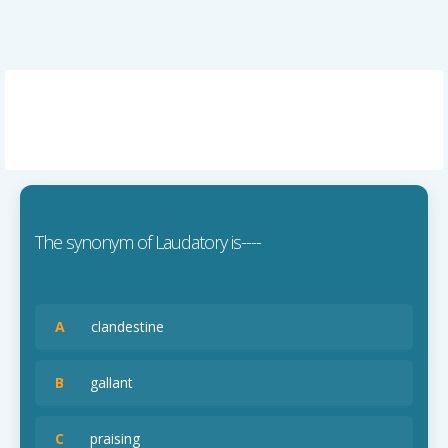
The synonym of Laudatory is----
A
clandestine
B
gallant
C
praising