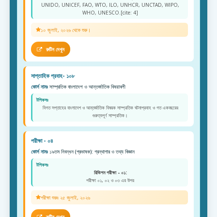
UNIDO, UNICEF, FAO, WTO, ILO, UNHCR, UNCTAD, WIPO,
WHO, UNESCO.[cite: 4]
১০ জুলাই, ২০২৬ থেকে শুরু।
রুটিন দেখুন
সাপ্তাহিক প্রবাহ- ১০৮
কোর্স নামঃ
সাম্প্রতিক বাংলাদেশ ও আন্তর্জাতিক বিষয়াবলী
টপিকসঃ
বিগত সপ্তাহের বাংলাদেশ ও আন্তর্জাতিক বিষয়ক সাম্প্রতিক ঘটনাপ্রবাহ ও গত একবছরের
গুরুত্বপূর্ণ সাম্প্রতিক।
পরীক্ষা - ০৪
কোর্স নামঃ
১৯তম নিবন্ধন (প্রভাষক): গ্রন্থাগার ও তথ্য বিজ্ঞান
টপিকসঃ
রিভিশন পরীক্ষা - ০১:
পরীক্ষা ০১, ০২ ও ০৩ এর উপর
পরীক্ষা শুরুঃ ২৫ জুলাই, ২০২৬
রুটিন দেখুন