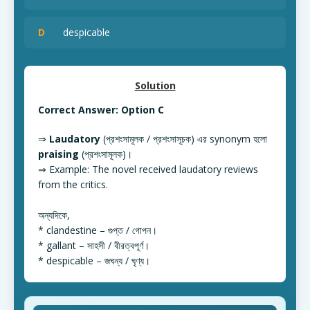
D
despicable
Solution
Correct Answer: Option C
⇒
Laudatory
(প্রশংসামূলক / প্রশংসাসূচক) এর synonym হলো
praising
(প্রশংসামূলক)।
⇒ Example: The novel received laudatory reviews
from the critics.
অন্যদিকে,
* clandestine – গুপ্ত / গোপন।
* gallant – সাহসী / বীরত্বপূর্ণ।
* despicable – জঘন্য / ঘৃণ্য।