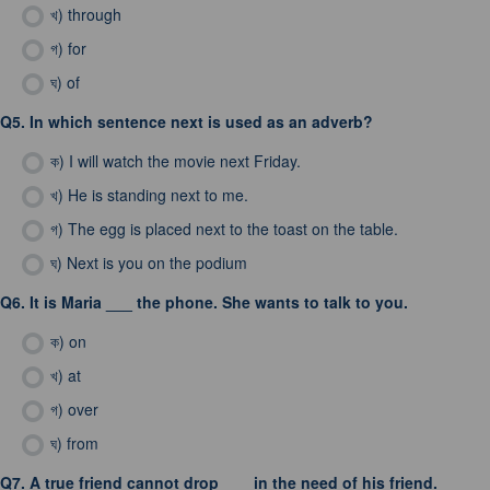
খ)
through
গ)
for
ঘ)
of
Q5.
In which sentence next is used as an adverb?
ক)
I will watch the movie next Friday.
খ)
He is standing next to me.
গ)
The egg is placed next to the toast on the table.
ঘ)
Next is you on the podium
Q6.
It is Maria ___ the phone. She wants to talk to you.
ক)
on
খ)
at
গ)
over
ঘ)
from
Q7.
A true friend cannot drop ___ in the need of his friend.