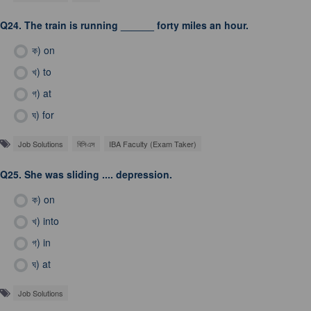
Q24.
The train is running ______ forty miles an hour.
ক)
on
খ)
to
গ)
at
ঘ)
for
Job Solutions
বিসিএস
IBA Faculty (Exam Taker)
Q25.
She was sliding .... depression.
ক)
on
খ)
into
গ)
in
ঘ)
at
Job Solutions