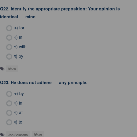
Q22.
Identify the appropriate preposition: Your opinion is
identical __ mine.
ক)
for
খ)
in
গ)
with
ঘ)
by
বিসিএস
Q23.
He does not adhere __ any principle.
ক)
by
খ)
in
গ)
at
ঘ)
to
Job Solutions
বিসিএস