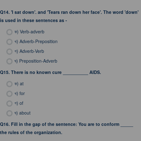
Q14.
'I sat down'. and 'Tears ran down her face'. The word 'down'
is used in these sentences as -
ক)
Verb-adverb
খ)
Adverb-Preposition
গ)
Adverb-Verb
ঘ)
Preposition-Adverb
Q15.
There is no known cure __________ AIDS.
ক)
at
খ)
for
গ)
of
ঘ)
about
Q16.
Fill in the gap of the sentence: You are to conform _____
the rules of the organization.