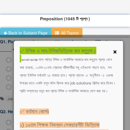
Preposition (1045 টি প্রশ্ন )
Back to Subject Page
All Topics
Q1.
Pick appropriate preposition and complete- "She is good
×
_____ cooking."
✅ টপিক ও সাব-টপিকভিত্তিক জব শুলুশন্স।
ক)
in
২০০৫-২০২৬
সাল পর্যন্ত টপিক ও সাবটপিক আকারে জব শুলুশন্স প্রশ্ন যোগ
করা হয়েছে, ১২তম-২০তম গ্রেডের পরীক্ষার্থীরা শুধু এইগুলো পড়লে হবে, সব
খ)
with
প্রশ্ন ইউনিক সর্বমোট ২৫ হাজার হবে। প্রশ্ন ব্যাংক -> অনুশীলন -> এরপর
গ)
at
উপরের ডানে একটা হলুদ বাটন ক্লিক করে job solutions ফিল্টার করে নিবেন।
ঘ)
on
প্রতি সপ্তাহের নতুন জব প্রশ্ন টপিক ও সাবটপিক আকারে যোগ করা হয়।
Job Solutions
Q2.
He parted___his friends in tears.
✅ বর্তমান কোর্সঃ
ক)
with
১) ১৯তম শিক্ষক নিবন্ধন লেকচারশীট ভিত্তিক