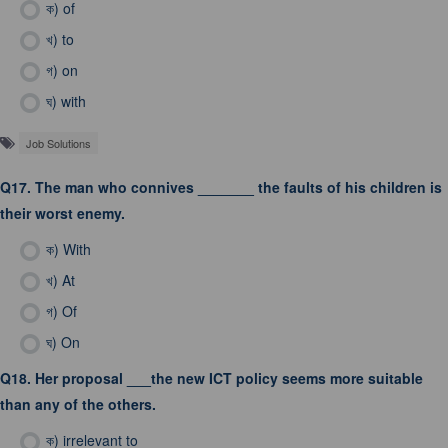
ক)
of
খ)
to
গ)
on
ঘ)
with
Job Solutions
Q17.
The man who connives _______ the faults of his children is
their worst enemy.
ক)
With
খ)
At
গ)
Of
ঘ)
On
Q18.
Her proposal ___the new ICT policy seems more suitable
than any of the others.
ক)
irrelevant to