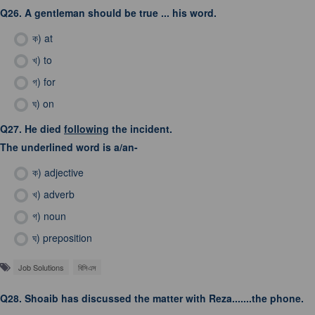
Q26.
A gentleman should be true ... his word.
ক)
at
খ)
to
গ)
for
ঘ)
on
Q27.
He died
following
the incident.
The underlined word is a/an-
ক)
adjective
খ)
adverb
গ)
noun
ঘ)
preposition
Job Solutions
বিসিএস
Q28.
Shoaib has discussed the matter with Reza.......the phone.