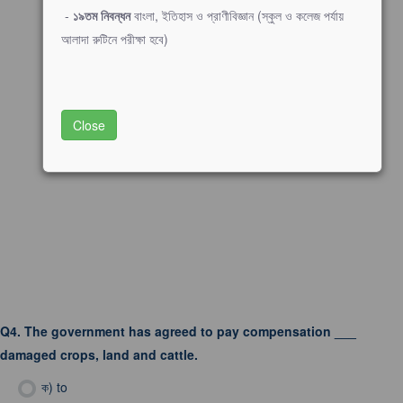
-
১৯তম নিবন্ধন
বাংলা, ইতিহাস ও প্রাণীবিজ্ঞান (স্কুল ও কলেজ পর্যায়
আলাদা রুটিনে পরীক্ষা হবে)
Close
Q4.
The government has agreed to pay compensation ___
damaged crops, land and cattle.
ক)
to