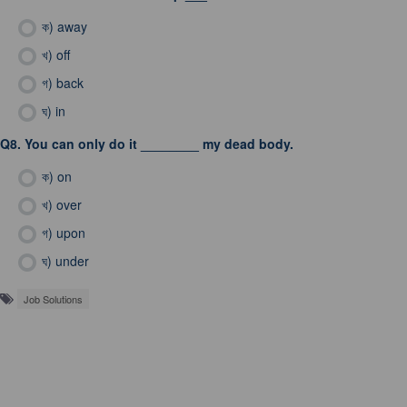
ক)
away
খ)
off
গ)
back
ঘ)
in
Q8.
You can only do it ________ my dead body.
ক)
on
খ)
over
গ)
upon
ঘ)
under
Job Solutions