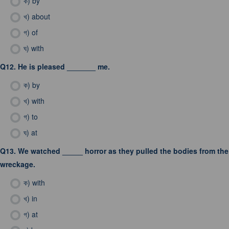
ক)
by
খ)
about
গ)
of
ঘ)
with
Q12.
He is pleased _______ me.
ক)
by
খ)
with
গ)
to
ঘ)
at
Q13.
We watched _____ horror as they pulled the bodies from the
wreckage.
ক)
with
খ)
in
গ)
at