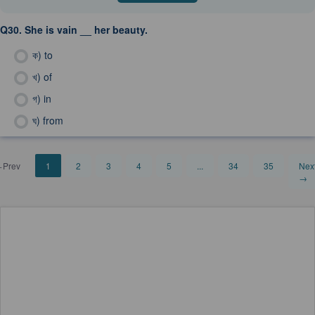
Q30.
She is vain __ her beauty.
ক)
to
খ)
of
গ)
in
ঘ)
from
Prev
1
2
3
4
5
...
34
35
Nex
→