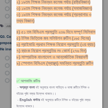
খ)
from
২) ১৯তম শিক্ষক নিবন্ধন কলেজ পর্যায় (রাষ্ট্রবিজ্ঞান)
গ)
against
৩) ১৯তম শিক্ষক নিবন্ধন কলেজ পর্যায় (সমাজবিজ্ঞান)
৩) ১৯তম শিক্ষক নিবন্ধন কলেজ পর্যায় (গ্রন্থাগার ও
ঘ)
beside
তথ্য বিজ্ঞান)
Job Solutions
শিক্ষক নিবন্ধন
৪) ৫১ তম বিসিএস প্রস্তুতি ২৩৬ দিনে সম্পূর্ণ সিলিবাস
Q3.
Complete the following sentences using appropriate
৫) টপিক ভিত্তিক জব সলিউশন রুটিন (১৬৫ দিনের)
prepositions.
৬) প্রাইমারি প্রধান শিক্ষক নিয়োগ প্রস্তুতি (৩য় ব্যাচ)
He invested his patrimony ___ stocks.
৭) ব্যাংক নিয়োগ প্রস্তুতির লং কোর্স (২৭৬ দিন)
৮) সাম্প্রতিক বাংলাদেশ ও আন্তর্জাতিক বিষয়াবলী
ক)
in
৯) স্পেশাল বিসিএস (স্বাস্থ্য) সমন্বিত প্রস্তুতি রুটিন
খ)
of
গ)
with
ঘ)
into
✅ আপকামিং রুটিনঃ
-
অগ্রদূত বাংলা
বই অনুসারে বাংলা সাহিত্য ও ভাষা রুটিনে টপিক ও
বইয়ের পৃষ্ঠা নম্বর উল্লেখ থাকবে।।
-
English মাস্টার
বই অনুসারে রুটিনে টপিক ও বইয়ের পৃষ্ঠা নম্বর
উল্লেখ থাকবে।