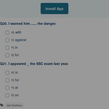
Install App
Q20.
I warned him ...... the danger.
ক)
with
খ)
against
গ)
in
ঘ)
for
Q21.
I appeared _ the SSC exam last year.
ক)
in
খ)
for
গ)
at
ঘ)
on
Job Solutions