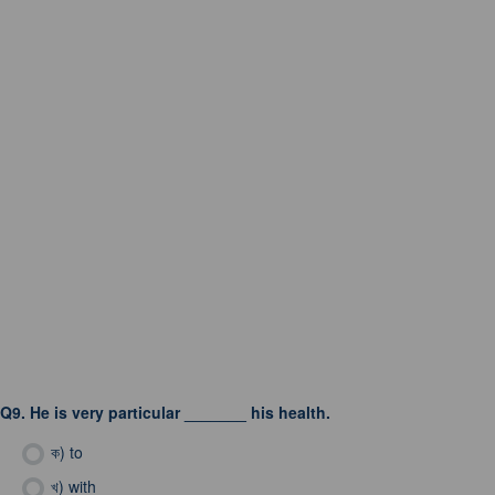
Q9.
He is very particular _______ his health.
ক)
to
খ)
with