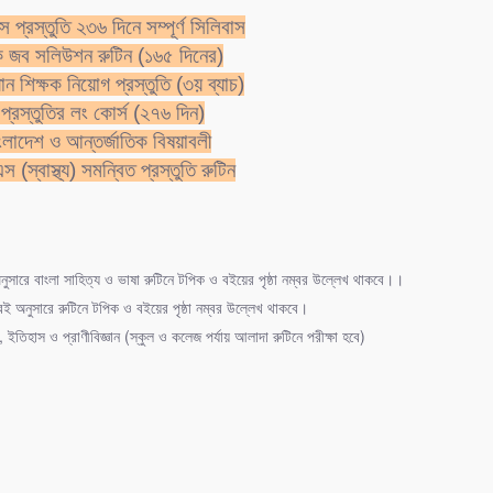
toress
প্রস্তুতি ২৩৬ দিনে সম্পূর্ণ সিলিবাস
ক জব সলিউশন রুটিন (১৬৫ দিনের)
torine
ান শিক্ষক নিয়োগ প্রস্তুতি (৩য় ব্যাচ)
tress
প্রস্তুতির লং কোর্স (২৭৬ দিন)
toressy
াংলাদেশ ও আন্তর্জাতিক বিষয়াবলী
 (স্বাস্থ্য) সমন্বিত প্রস্তুতি রুটিন
inine gender
culine gender
mon gender
ুসারে বাংলা সাহিত্য ও ভাষা রুটিনে টপিক ও বইয়ের পৃষ্ঠা নম্বর উল্লেখ থাকবে।।
er gender
ই অনুসারে রুটিনে টপিক ও বইয়ের পৃষ্ঠা নম্বর উল্লেখ থাকবে।
, ইতিহাস ও প্রাণীবিজ্ঞান (স্কুল ও কলেজ পর্যায় আলাদা রুটিনে পরীক্ষা হবে)