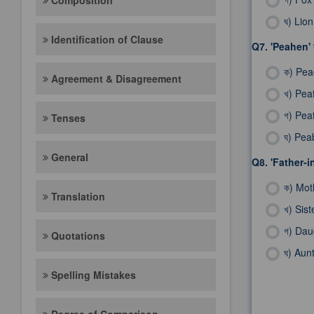
Composition
ঘ)
Lion
Identification of Clause
Q7.
'Peahen' 
ক)
Pea
Agreement & Disagreement
খ)
Pea
গ)
Pea
Tenses
ঘ)
Peab
General
Q8.
'Father-i
ক)
Moth
Translation
খ)
Sist
গ)
Daug
Quotations
ঘ)
Aunt
Spelling Mistakes