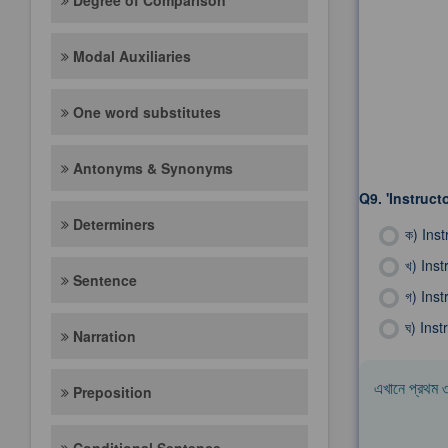
Degree of Comparison
Modal Auxiliaries
One word substitutes
Antonyms & Synonyms
Q9.
'Instructo
Determiners
ক)
Inst
খ)
Inst
Sentence
গ)
Inst
ঘ)
Inst
Narration
এখানে প্রথম ৩০
Preposition