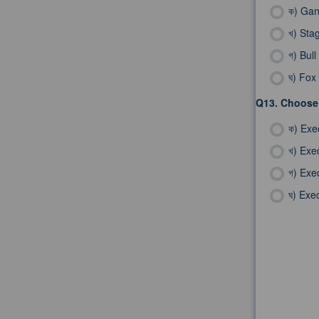
ক)
Gan
খ)
Sta
গ)
Bull
ঘ)
Fox
Q13.
Choose 
ক)
Exe
খ)
Exec
গ)
Exe
ঘ)
Exec