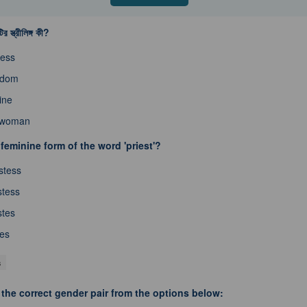
ির স্ত্রীলিঙ্গ কী?
ress
rdom
ine
rwoman
feminine form of the word 'priest'?
stess
stess
stes
tes
s
 the correct gender pair from the options below: