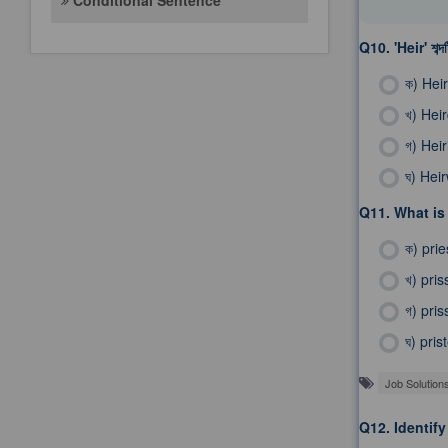
Conditional Sentence
Q10.
'Heir' শব্দট
ক)
Hei
খ)
Hei
গ)
Heir
ঘ)
Hei
Q11.
What is 
ক)
prie
খ)
pris
গ)
pris
ঘ)
pris
Job Solution
Q12.
Identify