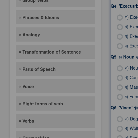
Group Verbs
Q4.
'Executrix
ক)
Exe
Phrases & Idioms
খ)
Exe
Analogy
গ)
Exec
ঘ)
Exec
Transformation of Sentence
Q5.
যে Noun দ্বা
ক)
Neu
Parts of Speech
খ)
Com
Voice
গ)
Mas
ঘ)
Fem
Right forms of verb
Q6.
'Vixen' শ
ক)
Dog
Verbs
খ)
Wol
গ)
Fox