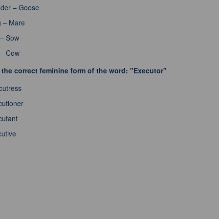
der – Goose
g – Mare
 – Sow
 – Cow
the correct feminine form of the word: "Executor"
cutress
utioner
cutant
utive