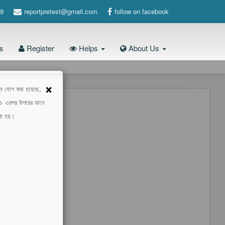
9
reportpretest@gmail.com
follow on facebook
s
Register
Helps
About Us
×
শ্ন যোগ করা হয়েছে,
 -> এরপর উপরের ডানে
করা হয়।