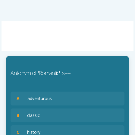
Antonym of ''Romantic'' is----
A
adventurous
B
classic
C
history