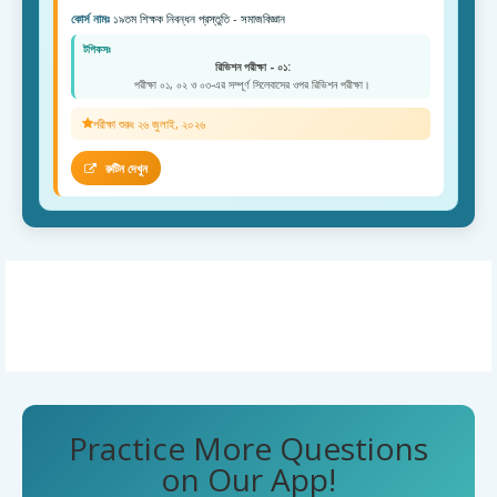
কোর্স নামঃ
১৯তম শিক্ষক নিবন্ধন প্রস্তুতি - সমাজবিজ্ঞান
টপিকসঃ
রিভিশন পরীক্ষা - ০১:
পরীক্ষা ০১, ০২ ও ০৩-এর সম্পূর্ণ সিলেবাসের ওপর রিভিশন পরীক্ষা।
পরীক্ষা শুরুঃ ২৬ জুলাই, ২০২৬
রুটিন দেখুন
Practice More Questions
on Our App!