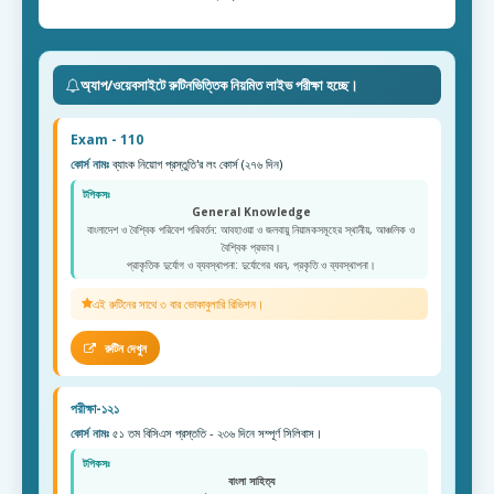
অ্যাপ/ওয়েবসাইটে রুটিনভিত্তিক নিয়মিত লাইভ পরীক্ষা হচ্ছে।
Exam - 110
কোর্স নামঃ
ব্যাংক নিয়োগ প্রস্তুতি'র লং কোর্স (২৭৬ দিন)
টপিকসঃ
General Knowledge
বাংলাদেশ ও বৈশ্বিক পরিবেশ পরিবর্তন: আবহাওয়া ও জলবায়ু নিয়ামকসমূহের স্থানীয়, আঞ্চলিক ও
বৈশ্বিক প্রভাব।
প্রাকৃতিক দুর্যোগ ও ব্যবস্থাপনা: দুর্যোগের ধরন, প্রকৃতি ও ব্যবস্থাপনা।
এই রুটিনের সাথে ৩ বার ভোকাবুলারি রিভিশন।
রুটিন দেখুন
পরীক্ষা-১২১
কোর্স নামঃ
৫১ তম বিসিএস প্রস্ততি - ২৩৬ দিনে সম্পূর্ণ সিলিবাস।
টপিকসঃ
বাংলা সাহিত্য