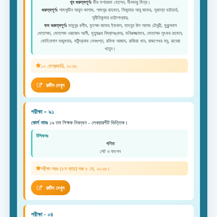
খুব গুরুত্বপূর্ণঃ
মীর মশাররফ হোসেন, দীনবন্ধু মিত্র।
গুরুত্বপূর্ণঃ
শামসুদ্দীন আবুল কালাম, শামসুর রাহমান, সিকান্দার আবু জাফর, সুকান্ত ভট্টাচার্য,
সুনীতিকুমার চট্টোপাধ্যায়,
কম গুরুত্বপূর্ণঃ
মামুনুর রশীদ, মুহম্মদ জাফর ইকবাল, মাহবুব উল আলম চৌধুরী, মুকুন্দদাস
মোহাম্মদ, মোহাম্মদ ওয়াজেদ আলী, মৃত্যুঞ্জয় বিদ্যালঙ্কার, মনিরুজ্জামান, মোহাম্মদ লুৎফর রহমান,
মোহিতলাল মজুমদার, যতীন্দ্রনাথ সেনগুপ্ত, রফিক আজাদ, রাজিয়া খান, রাজশেখর বসু, রাবেয়া
খাতুন।
১০ ফেব্রুয়ারি, ২০২৬
রুটিন দেখুন
পরীক্ষা – ৯১
কোর্স নামঃ
১৯ তম শিক্ষক নিবন্ধন - লেকচারশীট ভিত্তিক।
টপিকসঃ
গণিত
সেট ও ফাংশন
পরীক্ষা শুরুঃ (৫ম ব্যাচ) শুরু ৫ মে, ২০২৬।
রুটিন দেখুন
পরীক্ষা - ০৪