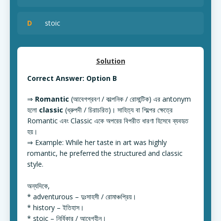
D
stoic
Solution
Correct Answer: Option B
⇒
Romantic
(আবেগপ্রবণ / কাল্পনিক / রোমান্টিক) এর antonym
হলো
classic
(ধ্রুপদী / চিরাচরিত)। সাহিত্য বা শিল্পের ক্ষেত্রে
Romantic এবং Classic একে অপরের বিপরীত ধারণা হিসেবে ব্যবহৃত
হয়।
⇒ Example: While her taste in art was highly
romantic, he preferred the structured and classic
style.
অন্যদিকে,
* adventurous – দুঃসাহসী / রোমাঞ্চপ্রিয়।
* history – ইতিহাস।
* stoic – নির্বিকার / আবেগহীন।