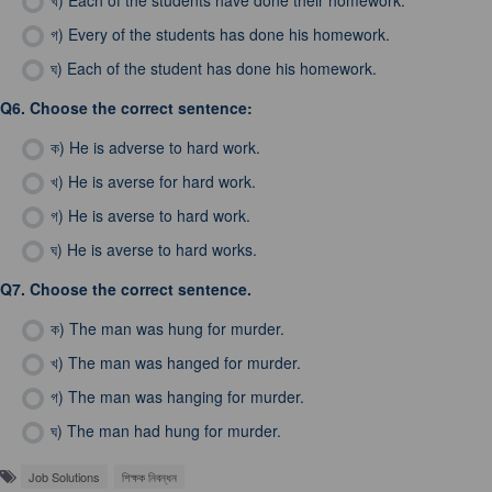
খ)
Each of the students have done their homework.
গ)
Every of the students has done his homework.
ঘ)
Each of the student has done his homework.
Q6.
Choose the correct sentence:
ক)
He is adverse to hard work.
খ)
He is averse for hard work.
গ)
He is averse to hard work.
ঘ)
He is averse to hard works.
Q7.
Choose the correct sentence.
ক)
The man was hung for murder.
খ)
The man was hanged for murder.
গ)
The man was hanging for murder.
ঘ)
The man had hung for murder.
Job Solutions
শিক্ষক নিবন্ধন