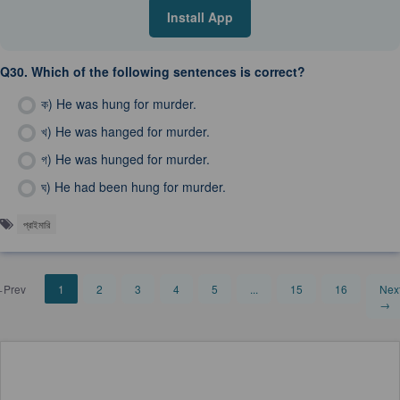
Install App
Q30.
Which of the following sentences is correct?
ক)
He was hung for murder.
খ)
He was hanged for murder.
গ)
He was hunged for murder.
ঘ)
He had been hung for murder.
প্রাইমারি
Prev
1
2
3
4
5
...
15
16
Nex
→