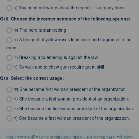
ঘ)
You need not worry about the report, it's already done.
Q18.
Choose the incorrect sentence of the following options:
ক)
The herd is stampeding
খ)
A bouquet of yellow roses lend color and fragrance to the
room.
গ)
Breaking and entering is against the law
ঘ)
To walk and to chew gum require great skill
Q19.
Select the correct usage:
ক)
She became first woman president of the organization.
খ)
She became a first woman president of an organization.
গ)
She became the first woman president of the organization.
ঘ)
She became a first woman president of the organization.
এখানে প্রথম ৩০টি প্রশ্নের ব্যাখ্যা দেখতে পারবেন, বাকি সব প্রশ্নের সম্পূর্ণ ব্যাখ্যা