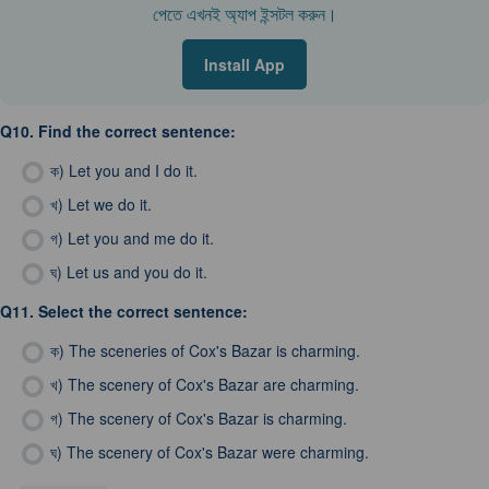
পেতে এখনই অ্যাপ ইন্সটল করুন।
Install App
Q10.
Find the correct sentence:
ক)
Let you and I do it.
খ)
Let we do it.
গ)
Let you and me do it.
ঘ)
Let us and you do it.
Q11.
Select the correct sentence:
ক)
The sceneries of Cox's Bazar is charming.
খ)
The scenery of Cox's Bazar are charming.
গ)
The scenery of Cox's Bazar is charming.
ঘ)
The scenery of Cox's Bazar were charming.