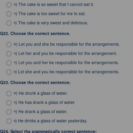
খ)
The cake is so sweet that I cannot eat it.
গ)
The cake is too sweet for me to eat.
ঘ)
The cake is very sweet and delicious.
Q22.
Choose the correct sentence.
ক)
Let you and she be responsible for the arrangements.
খ)
Let her and you be responsible for the arrangement.
গ)
Let you and her be responsible for the arrangements.
ঘ)
Let she and you be responsible for the arrangements.
Q23.
Choose the correct sentence:
ক)
He drunk a glass of water.
খ)
He has drank a glass of water.
গ)
He drank a glass of water.
ঘ)
He drinks a glass of water yesterday.
Q24.
Select the grammatically correct sentence: