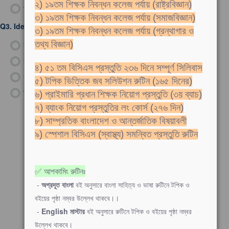
২) ১৯তম শিক্ষক নিবন্ধন কলেজ পর্যায় (রাষ্ট্রবিজ্ঞান)
ঘ)
Books are as interesting as movies.
৩) ১৯তম শিক্ষক নিবন্ধন কলেজ পর্যায় (সমাজবিজ্ঞান)
Q3.
Identify the correct sentence:
৩) ১৯তম শিক্ষক নিবন্ধন কলেজ পর্যায় (গ্রন্থাগার ও
তথ্য বিজ্ঞান)
ক)
I dance the way you make me to dance.
খ)
I dance the way you made me dance.
৪) ৫১ তম বিসিএস প্রস্তুতি ২৩৬ দিনে সম্পূর্ণ সিলিবাস
গ)
I dance the way you make me dancing.
৫) টপিক ভিত্তিক জব সলিউশন রুটিন (১৬৫ দিনের)
ঘ)
I dance the way you making me to dance.
৬) প্রাইমারি প্রধান শিক্ষক নিয়োগ প্রস্তুতি (৩য় ব্যাচ)
৭) ব্যাংক নিয়োগ প্রস্তুতির লং কোর্স (২৭৬ দিন)
৮) সাম্প্রতিক বাংলাদেশ ও আন্তর্জাতিক বিষয়াবলী
৯) স্পেশাল বিসিএস (স্বাস্থ্য) সমন্বিত প্রস্তুতি রুটিন
✅ আপকামিং রুটিনঃ
-
অগ্রদূত বাংলা
বই অনুসারে বাংলা সাহিত্য ও ভাষা রুটিনে টপিক ও
বইয়ের পৃষ্ঠা নম্বর উল্লেখ থাকবে।।
-
English মাস্টার
বই অনুসারে রুটিনে টপিক ও বইয়ের পৃষ্ঠা নম্বর
উল্লেখ থাকবে।