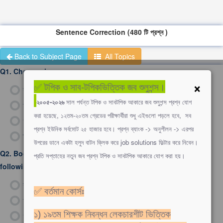
Sentence Correction (480 টি প্রশ্ন )
Back to Subject Page
All Topics
Q1.
Choose the correct answer -
×
✅ টপিক ও সাব-টপিকভিত্তিক জব শুলুশন্স।
ক)
The rain prevented me to go.
২০০৫-২০২৬
সাল পর্যন্ত টপিক ও সাবটপিক আকারে জব শুলুশন্স প্রশ্ন যোগ
খ)
I enjoy to play a game of football
করা হয়েছে, ১২তম-২০তম গ্রেডের পরীক্ষার্থীরা শুধু এইগুলো পড়লে হবে, সব
গ)
He is a man who I know you can trust
প্রশ্ন ইউনিক সর্বমোট ২৫ হাজার হবে। প্রশ্ন ব্যাংক -> অনুশীলন -> এরপর
ঘ)
You must practice speaking English
উপরের ডানে একটা হলুদ বাটন ক্লিক করে job solutions ফিল্টার করে নিবেন।
Q2.
Books are more interesting than movies. Which one of the
প্রতি সপ্তাহের নতুন জব প্রশ্ন টপিক ও সাবটপিক আকারে যোগ করা হয়।
following is the correct positive form of that sentence?
ক)
Movies are not as interesting as books.
✅ বর্তমান কোর্সঃ
খ)
Books are not more interesting than movies.
১) ১৯তম শিক্ষক নিবন্ধন লেকচারশীট ভিত্তিক
গ)
Movies are not more as interesting as books.