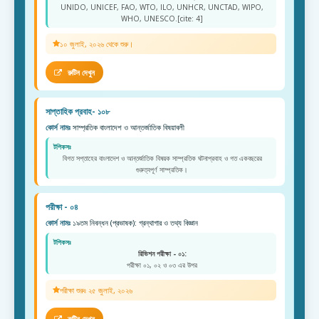
UNIDO, UNICEF, FAO, WTO, ILO, UNHCR, UNCTAD, WIPO,
WHO, UNESCO.[cite: 4]
১০ জুলাই, ২০২৬ থেকে শুরু।
রুটিন দেখুন
সাপ্তাহিক প্রবাহ- ১০৮
কোর্স নামঃ
সাম্প্রতিক বাংলাদেশ ও আন্তর্জাতিক বিষয়াবলী
টপিকসঃ
বিগত সপ্তাহের বাংলাদেশ ও আন্তর্জাতিক বিষয়ক সাম্প্রতিক ঘটনাপ্রবাহ ও গত একবছরের
গুরুত্বপূর্ণ সাম্প্রতিক।
পরীক্ষা - ০৪
কোর্স নামঃ
১৯তম নিবন্ধন (প্রভাষক): গ্রন্থাগার ও তথ্য বিজ্ঞান
টপিকসঃ
রিভিশন পরীক্ষা - ০১:
পরীক্ষা ০১, ০২ ও ০৩ এর উপর
পরীক্ষা শুরুঃ ২৫ জুলাই, ২০২৬
রুটিন দেখুন