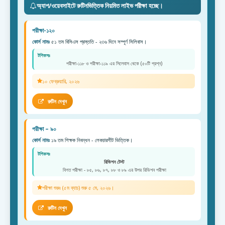
অ্যাপ/ওয়েবসাইটে রুটিনভিত্তিক নিয়মিত লাইভ পরীক্ষা হচ্ছে।
পরীক্ষা-১২০
কোর্স নামঃ
৫১ তম বিসিএস প্রস্ততি - ২৩৬ দিনে সম্পূর্ণ সিলিবাস।
টপিকসঃ
পরীক্ষা-১১৮ ও পরীক্ষা-১১৯ এর সিলেবাস থেকে (৫০টি প্রশ্ন)
১০ ফেব্রুয়ারি, ২০২৬
রুটিন দেখুন
পরীক্ষা – ৯০
কোর্স নামঃ
১৯ তম শিক্ষক নিবন্ধন - লেকচারশীট ভিত্তিক।
টপিকসঃ
রিভিশন টেস্ট
বিগত পরীক্ষা - ৮৫, ৮৬, ৮৭, ৮৮ ও ৮৯ এর উপর রিভিশন পরীক্ষা
পরীক্ষা শুরুঃ (৫ম ব্যাচ) শুরু ৫ মে, ২০২৬।
রুটিন দেখুন