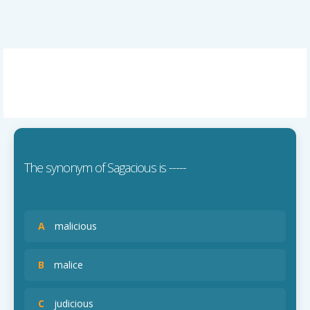
The synonym of Sagacious is -----
A
malicious
B
malice
C
judicious