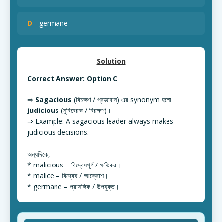
D
germane
Solution
Correct Answer: Option C
⇒
Sagacious
(বিচক্ষণ / প্রজ্ঞাবান) এর synonym হলো
judicious
(সুবিবেচক / বিচক্ষণ)।
⇒ Example: A sagacious leader always makes
judicious decisions.
অন্যদিকে,
* malicious – বিদ্বেষপূর্ণ / ক্ষতিকর।
* malice – বিদ্বেষ / আক্রোশ।
* germane – প্রাসঙ্গিক / উপযুক্ত।