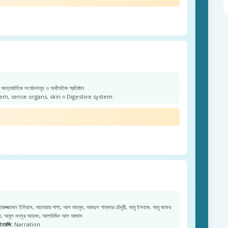
আন্তর্জাতিক সংগঠনসমূহ ও অর্থনৈতিক প্রতিষ্ঠান
m, sense organs, skin ও Digestive system
রুজ্জামান ইলিয়াস, আনোয়ার পাশা, আল মাহমুদ, আবদুল গাফ্ফার চৌধুরী, আবু ইসহাক, আবু জাফর
জল, আবুল মনসুর আহমদ, আলাউদ্দিন আল আজাদ
ইংরেজি:
Narration