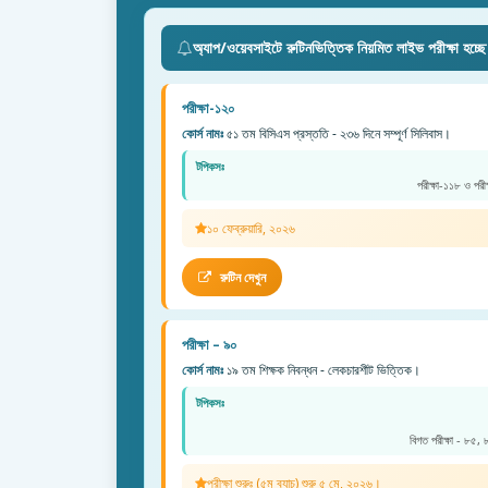
অ্যাপ/ওয়েবসাইটে রুটিনভিত্তিক নিয়মিত লাইভ পরীক্ষা হচ্ছ
পরীক্ষা-১২০
কোর্স নামঃ
৫১ তম বিসিএস প্রস্ততি - ২৩৬ দিনে সম্পূর্ণ সিলিবাস।
টপিকসঃ
পরীক্ষা-১১৮ ও পরী
১০ ফেব্রুয়ারি, ২০২৬
রুটিন দেখুন
পরীক্ষা – ৯০
কোর্স নামঃ
১৯ তম শিক্ষক নিবন্ধন - লেকচারশীট ভিত্তিক।
টপিকসঃ
বিগত পরীক্ষা - ৮৫,
পরীক্ষা শুরুঃ (৫ম ব্যাচ) শুরু ৫ মে, ২০২৬।