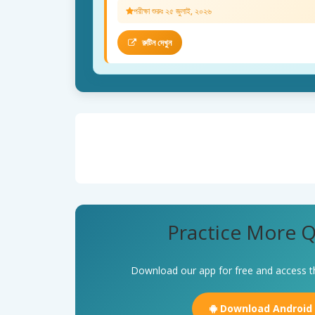
পরীক্ষা শুরুঃ ২৫ জুলাই, ২০২৬
রুটিন দেখুন
Practice More Q
Download our app for free and access t
Download Android