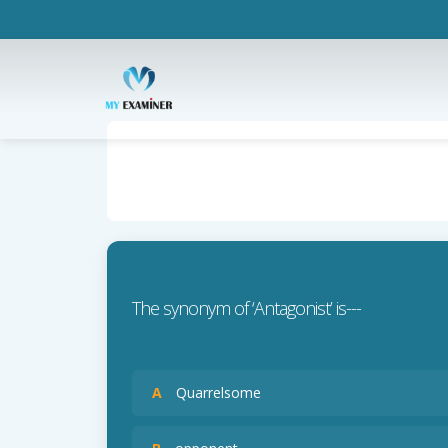
The synonym of ‘Antagonist’ is---
A
Quarrelsome