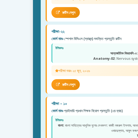
রুটিন দেখুন
পরীক্ষা-২২
কোর্স নামঃ
স্পেশাল বিসিএস (স্বাস্থ্য) সমন্বিত প্রস্তুতি রুটিন
টপিকসঃ
আন্তর্জাতিক বিষয়াবলি-৩:
Anatomy-02:
Nervous syste
পরীক্ষা শুরুঃ ২৫ জুন, ২০২৬
রুটিন দেখুন
পরীক্ষা – ১০
কোর্স নামঃ
প্রাইমারি প্রধান শিক্ষক নিয়োগ প্রস্তুতি (৩য় ব্যাচ)
টপিকসঃ
বাংলা:
বাংলা সাহিত্যের আধুনিক যুগের লেখকগণ: কাজী নজরুল ইসলাম, আখতা
ওবায়দুল্লাহ, আবুল ফ