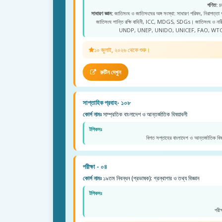
গণিত:
চত
সাধারণ জ্ঞান:
জাতিসংঘ ও জাতিসংঘের অঙ্গ সংস্থা: সাধারণ পরিষদ, নিরাপত্তা
জাতিসংঘ শান্তি রক্ষি বাহিনী, ICC, MDGS, SDGs। জাতিসংঘ ও 
UNDP, UNEP, UNIDO, UNICEF, FAO, WTO
১০ জুলাই, ২০২৬ থেকে শুরু।
রুটিন দেখুন
সাপ্তাহিক প্রবাহ- ১০৮
কোর্স নামঃ
সাম্প্রতিক বাংলাদেশ ও আন্তর্জাতিক বিষয়াবলী
টপিকসঃ
বিগত সপ্তাহের বাংলাদেশ ও আন্তর্জাতিক বিষ
পরীক্ষা - ০৪
কোর্স নামঃ
১৯তম নিবন্ধন (প্রভাষক): গ্রন্থাগার ও তথ্য বিজ্ঞান
টপিকসঃ
পরী