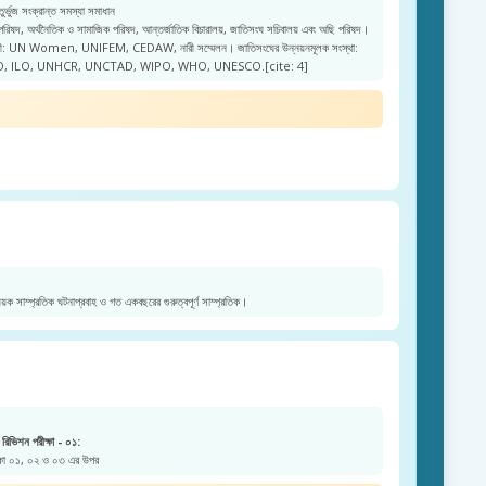
ুর্ভুজ সংক্রান্ত সমস্যা সমাধান
 পরিষদ, অর্থনৈতিক ও সামাজিক পরিষদ, আন্তর্জাতিক বিচারালয়, জাতিসংঘ সচিবালয় এবং অছি পরিষদ।
নারী: UN Women, UNIFEM, CEDAW, নারী সম্মেলন। জাতিসংঘের উন্নয়নমূলক সংস্থা:
, ILO, UNHCR, UNCTAD, WIPO, WHO, UNESCO.[cite: 4]
য়ক সাম্প্রতিক ঘটনাপ্রবাহ ও গত একবছরের গুরুত্বপূর্ণ সাম্প্রতিক।
রিভিশন পরীক্ষা - ০১:
ক্ষা ০১, ০২ ও ০৩ এর উপর