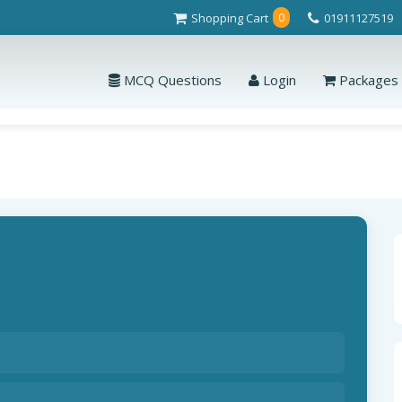
Shopping Cart
01911127519
0
MCQ Questions
Login
Packages