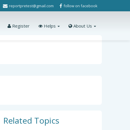
reportpretest@gmail.com
follow on facebook
Register
Helps
About Us
Related Topics