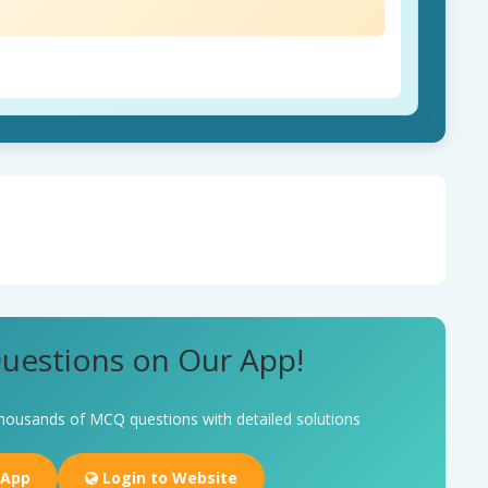
uestions on Our App!
housands of MCQ questions with detailed solutions
 App
Login to Website