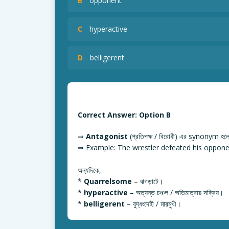
B
opponent
C
hyperactive
D
belligerent
Correct Answer: Option B
⇒
Antagonist
(প্রতিপক্ষ / বিরোধী) এর synonym হ
⇒ Example: The wrestler defeated his opponent
অন্যদিকে,
*
Quarrelsome
– ঝগড়াটে।
*
hyperactive
– অত্যন্ত চঞ্চল / অতিমাত্রায় সক্রিয়।
*
belligerent
– যুদ্ধংদেহী / মারমুখী।