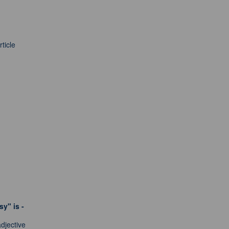
rticle
y" is -
djective