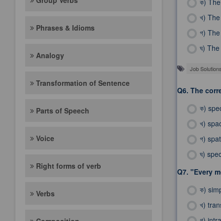
Group Verbs
ক)
The 
খ)
The 
Phrases & Idioms
গ)
The 
ঘ)
The 
Analogy
Job Solution
Transformation of Sentence
Q6.
The corre
ক)
spec
Parts of Speech
খ)
spa
Voice
গ)
spat
ঘ)
spec
Right forms of verb
Q7.
"Every mo
ক)
sim
Verbs
খ)
tran
গ)
intr