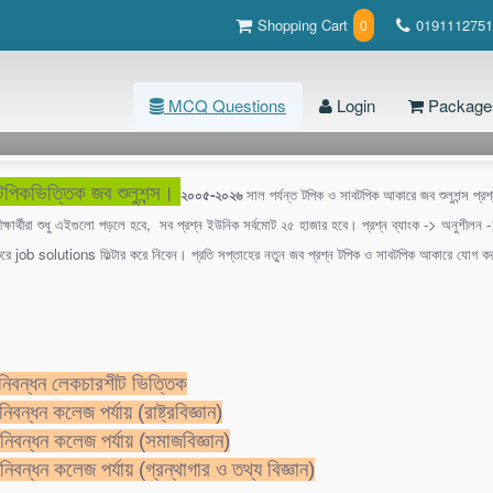
Shopping Cart
0191112751
0
MCQ Questions
Login
Package
পিকভিত্তিক জব শুলুশন্স।
২০০৫-২০২৬
সাল পর্যন্ত টপিক ও সাবটপিক আকারে জব শুলুশন্স প্র
Miscellaneous (1409 টি প্রশ্ন )
্ষার্থীরা শুধু এইগুলো পড়লে হবে, সব প্রশ্ন ইউনিক সর্বমোট ২৫ হাজার হবে। প্রশ্ন ব্যাংক -> অনুশীলন
করে job solutions ফিল্টার করে নিবেন। প্রতি সপ্তাহের নতুন জব প্রশ্ন টপিক ও সাবটপিক আকারে যোগ 
ubject Page
Claiming to be superior in culture and intellect to others.
hbrow
নিবন্ধন লেকচারশীট ভিত্তিক
বন্ধন কলেজ পর্যায় (রাষ্ট্রবিজ্ঞান)
tocrat
িবন্ধন কলেজ পর্যায় (সমাজবিজ্ঞান)
lectual
িবন্ধন কলেজ পর্যায় (গ্রন্থাগার ও তথ্য বিজ্ঞান)