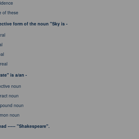
fidence
 of these
ctive form of the noun "Sky is -
ral
al
al
real
ate" is a/an -
ective noun
ract noun
pound noun
mon noun
ead ----- "Shakespeare".