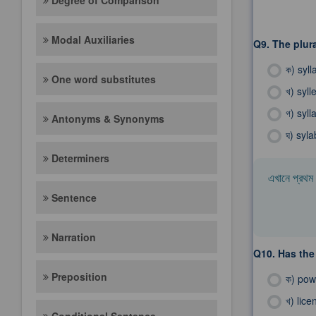
Degree of Comparison
Modal Auxiliaries
Q9.
The plura
ক)
syll
One word substitutes
খ)
sylle
গ)
syll
Antonyms & Synonyms
ঘ)
syla
Determiners
এখানে প্রথম ৩
Sentence
Narration
Q10.
Has the
Preposition
ক)
pow
খ)
lice