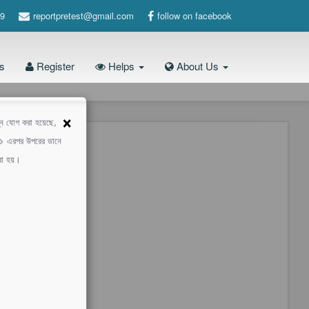
9
reportpretest@gmail.com
follow on facebook
s
Register
Helps
About Us
×
শ্ন যোগ করা হয়েছে,
 -> এরপর উপরের ডানে
করা হয়।