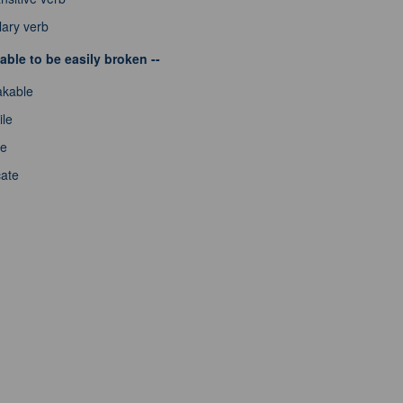
lary verb
iable to be easily broken --
akable
ile
le
cate