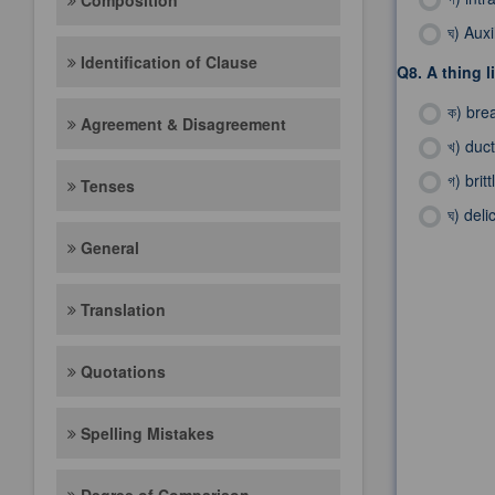
Composition
ঘ)
Auxi
Identification of Clause
Q8.
A thing l
ক)
bre
Agreement & Disagreement
খ)
duct
গ)
britt
Tenses
ঘ)
deli
General
Translation
Quotations
Spelling Mistakes