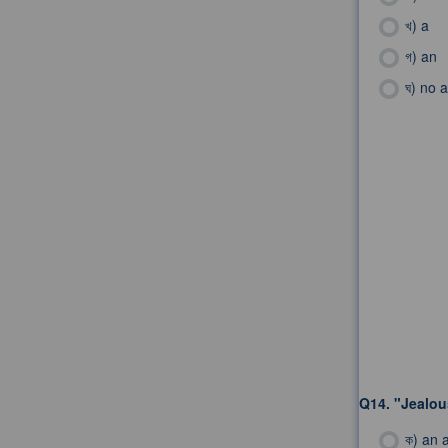
খ)
a
গ)
an
ঘ)
no a
Q14.
"Jealous
ক)
an a