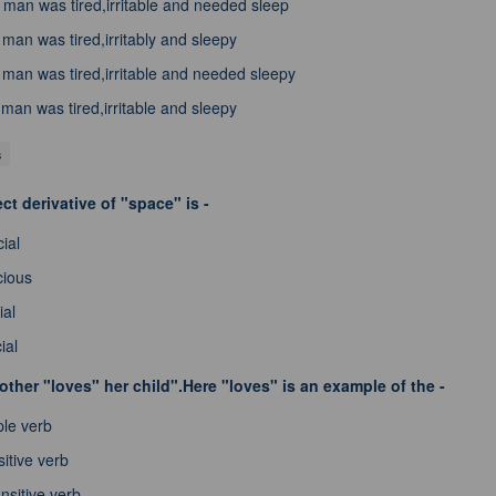
man was tired,irritable and needed sleep
man was tired,irritably and sleepy
man was tired,irritable and needed sleepy
man was tired,irritable and sleepy
s
ct derivative of "space" is -
ial
cious
ial
ial
ther "loves" her child".Here "loves" is an example of the -
ple verb
sitive verb
ansitive verb