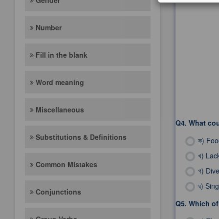
Gender
Number
Fill in the blank
Word meaning
Miscellaneous
Q4.
What cou
Substitutions & Definitions
ক)
Foo
খ)
Lack
Common Mistakes
গ)
Dive
ঘ)
Sing
Conjunctions
Q5.
Which of