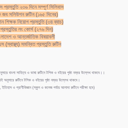
lost all ____boats in the storm.
প্রস্তুতি ২৩৬ দিনে সম্পূর্ণ সিলিবাস
ক জব সলিউশন রুটিন (১৬৫ দিনের)
ান শিক্ষক নিয়োগ প্রস্তুতি (৩য় ব্যাচ)
প্রস্তুতির লং কোর্স (২৭৬ দিন)
াংলাদেশ ও আন্তর্জাতিক বিষয়াবলী
 of these
 (স্বাস্থ্য) সমন্বিত প্রস্তুতি রুটিন
sn’t tell a lie,—
oesn’t cheat others
ুসারে বাংলা সাহিত্য ও ভাষা রুটিনে টপিক ও বইয়ের পৃষ্ঠা নম্বর উল্লেখ থাকবে।।
he cheats others
ই অনুসারে রুটিনে টপিক ও বইয়ের পৃষ্ঠা নম্বর উল্লেখ থাকবে।
, ইতিহাস ও প্রাণীবিজ্ঞান (স্কুল ও কলেজ পর্যায় আলাদা রুটিনে পরীক্ষা হবে)
her he cheats others
does he cheat others