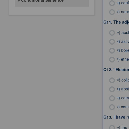
Conditional Sentence
গ)
con
ঘ)
none
Q11.
The adje
ক)
aust
খ)
astr
গ)
bore
ঘ)
ethe
Q12.
"Elector
ক)
coll
খ)
abst
গ)
com
ঘ)
com
Q13.
I have r
ক)
the