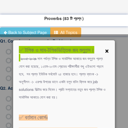
Proverbs (83 টি প্রশ্ন )
Back to Subject Page
All Topics
Q1.
Complete the proverb: Barking dogs ________.
×
✅ টপিক ও সাব-টপিকভিত্তিক জব শুলুশন্স।
ক)
never bite
২০০৫-২০২৬
সাল পর্যন্ত টপিক ও সাবটপিক আকারে জব শুলুশন্স প্রশ্ন
খ)
seldom bites
যোগ করা হয়েছে, ১২তম-২০তম গ্রেডের পরীক্ষার্থীরা শুধু এইগুলো পড়লে
গ)
always warn
হবে, সব প্রশ্ন ইউনিক সর্বমোট ২৫ হাজার হবে। প্রশ্ন ব্যাংক ->
ঘ)
bite hardest
অনুশীলন -> এরপর উপরের ডানে একটা হলুদ বাটন ক্লিক করে job
Q2.
Actions speak louder than _____."
solutions ফিল্টার করে নিবেন। প্রতি সপ্তাহের নতুন জব প্রশ্ন টপিক ও
সাবটপিক আকারে যোগ করা হয়।
ক)
Thoughts
খ)
Words
গ)
Promises
✅ বর্তমান কোর্সঃ
ঘ)
Deeds