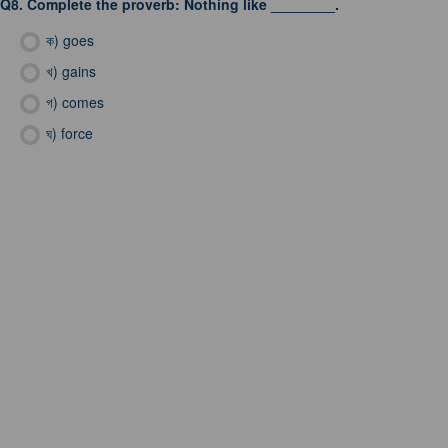
Q8.
Complete the proverb: Nothing like ________.
ক)
goes
খ)
gains
গ)
comes
ঘ)
force