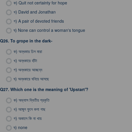
ক)
Quit not certainty for hope
খ)
David and Jonathan
গ)
A pair of devoted friends
ঘ)
None can control a woman's tongue
Q26.
To grope in the dark-
ক)
অন্ধকার ঢিল মারা
খ)
অন্ধকারে হাঁটা
গ)
অন্ধকারে আচ্ছন্ন
ঘ)
অন্ধকারে ঘনিয়ে আসছে
Q27.
Which one is the meaning of 'Upstart'?
ক)
অভ্যাস দ্বিতীয় প্রকৃতি
খ)
আঙ্গুল ফুলে কলা গাছ
গ)
অকালে কি না খায়
ঘ)
none