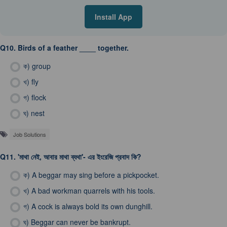
Install App
Q10.
Birds of a feather ____ together.
ক)
group
খ)
fly
গ)
flock
ঘ)
nest
Job Solutions
Q11.
'মাথা নেই, আবার মাথা ব্যথা'- এর ইংরেজি প্রবাদ কি?
ক)
A beggar may sing before a pickpocket.
খ)
A bad workman quarrels with his tools.
গ)
A cock is always bold its own dunghill.
ঘ)
Beggar can never be bankrupt.