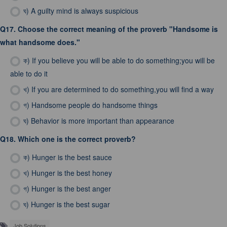
ঘ)
A guilty mind is always suspicious
Q17.
Choose the correct meaning of the proverb "Handsome is
what handsome does."
ক)
If you believe you will be able to do something;you will be
able to do it
খ)
If you are determined to do something,you will find a way
গ)
Handsome people do handsome things
ঘ)
Behavior is more important than appearance
Q18.
Which one is the correct proverb?
ক)
Hunger is the best sauce
খ)
Hunger is the best honey
গ)
Hunger is the best anger
ঘ)
Hunger is the best sugar
Job Solutions