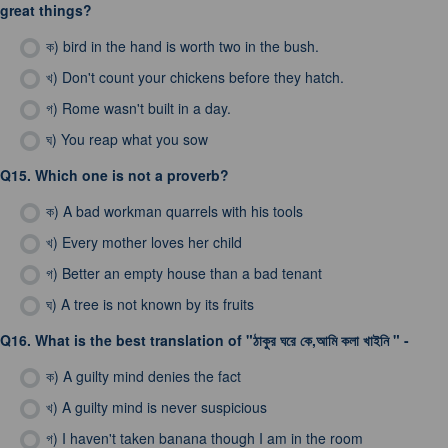
great things?
ক)
bird in the hand is worth two in the bush.
খ)
Don't count your chickens before they hatch.
গ)
Rome wasn't built in a day.
ঘ)
You reap what you sow
Q15.
Which one is not a proverb?
ক)
A bad workman quarrels with his tools
খ)
Every mother loves her child
গ)
Better an empty house than a bad tenant
ঘ)
A tree is not known by its fruits
Q16.
What is the best translation of "ঠাকুর ঘরে কে,আমি কলা খাইনি " -
ক)
A guilty mind denies the fact
খ)
A guilty mind is never suspicious
গ)
I haven't taken banana though I am in the room