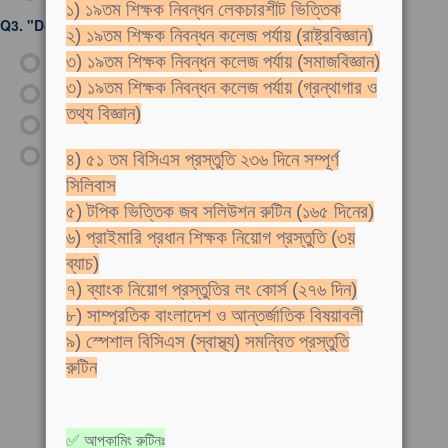
১) ১৯তম শিক্ষক নিবন্ধন লেকচারশীট ভিত্তিক
Q3.
"Don’t count your chickens before they _____.
২) ১৯তম শিক্ষক নিবন্ধন কলেজ পর্যায় (রাষ্ট্রবিজ্ঞান)
ক)
Hatch
৩) ১৯তম শিক্ষক নিবন্ধন কলেজ পর্যায় (সমাজবিজ্ঞান)
৩) ১৯তম শিক্ষক নিবন্ধন কলেজ পর্যায় (গ্রন্থাগার ও
খ)
Grow
তথ্য বিজ্ঞান)
গ)
Fly
ঘ)
Lay eggs
৪) ৫১ তম বিসিএস প্রস্তুতি ২৩৬ দিনে সম্পূর্ণ
সিলিবাস
৫) টপিক ভিত্তিক জব সলিউশন রুটিন (১৬৫ দিনের)
৬) প্রাইমারি প্রধান শিক্ষক নিয়োগ প্রস্তুতি (৩য়
ব্যাচ)
৭) ব্যাংক নিয়োগ প্রস্তুতির লং কোর্স (২৭৬ দিন)
৮) সাম্প্রতিক বাংলাদেশ ও আন্তর্জাতিক বিষয়াবলী
৯) স্পেশাল বিসিএস (স্বাস্থ্য) সমন্বিত প্রস্তুতি
রুটিন
✅ আপকামিং রুটিনঃ