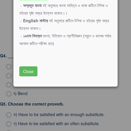
-
অগ্রদূত বাংলা
বই অনুসারে বাংলা সাহিত্য ও ভাষা রুটিনে টপিক ও
বইয়ের পৃষ্ঠা নম্বর উল্লেখ থাকবে।।
-
English মাস্টার
বই অনুসারে রুটিনে টপিক ও বইয়ের পৃষ্ঠা নম্বর
উল্লেখ থাকবে।
-
১৯তম নিবন্ধন
বাংলা, ইতিহাস ও প্রাণীবিজ্ঞান (স্কুল ও কলেজ পর্যায়
আলাদা রুটিনে পরীক্ষা হবে)
Q4.
__________ the iron while it is hot.
ক)
Twist
Close
খ)
Snap
গ)
Strike
ঘ)
Bend
Q5.
Choose the correct proverb.
ক)
Have to be satisfied with an enough substitute.
খ)
Have to be satisfied with an often substitute.