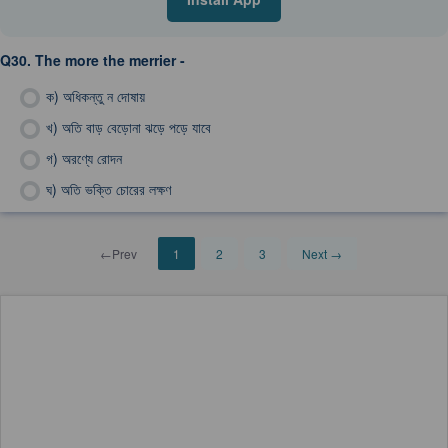
Q30.
The more the merrier -
ক)
অধিকন্তু ন দোষায়
খ)
অতি বাড় বেড়োনা ঝড়ে পড়ে যাবে
গ)
অরণ্যে রোদন
ঘ)
অতি ভক্তি চোরের লক্ষণ
←Prev
1
2
3
Next →