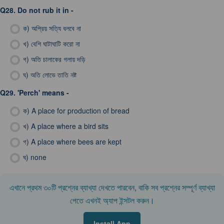
Q28.
Do not rub it in -
ক)
অপ্রিয় সত্যি বলবে না
খ)
বেশি ঘাটাঘাটি করো না
গ)
অতি চালাকের গলায় দড়ি
ঘ)
অতি লোভে তাতি নষ্ট
Q29.
'Perch' means -
ক)
A place for production of bread
খ)
A place where a bird sits
গ)
A place where bees are kept
ঘ)
none
এখানে প্রথম ৩০টি প্রশ্নের ব্যাখ্যা দেখতে পারবেন, বাকি সব প্রশ্নের সম্পূর্ণ ব্যাখ্যা
পেতে এখনই অ্যাপ ইন্সটল করুন।
Install App