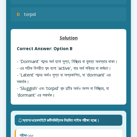
D
torpid
Solution
Correct Answer: Option B
- 'Dormant' শব্দের অর্থ হলো সুপ্ত, নিষ্ক্রিয় বা ঘুমন্ত অবস্থায় থাকা।
- এর সঠিক বিপরীত শব্দ হলো 'active', যার অর্থ সক্রিয় বা কর্মরত।
- 'Latent' শব্দের অর্থও সুপ্ত বা অপ্রকাশিত, যা 'dormant' এর
সমার্থক।
- 'Sluggish' এবং 'torpid' শব্দ দুটির অর্থও অলস বা নিষ্ক্রিয়, যা
'dormant' এর সমার্থক।
অ্যাপ/ওয়েবসাইটে রুটিনভিত্তিক নিয়মিত লাইভ পরীক্ষা হচ্ছে।
পরীক্ষা-১২০