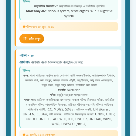
টপিকসঃ
আন্তর্জাতিক বিষয়াবলি-৩:
আন্তর্জাতিক সংগঠনসমূহ ও অর্থনৈতিক প্রতিষ্ঠান
Anatomy-02:
Nervous system, sense organs, skin ও Digestive
system
পরীক্ষা শুরুঃ ২৫ জুন, ২০২৬
রুটিন দেখুন
পরীক্ষা – ১০
কোর্স নামঃ
প্রাইমারি প্রধান শিক্ষক নিয়োগ প্রস্তুতি (৩য় ব্যাচ)
টপিকসঃ
বাংলা:
বাংলা সাহিত্যের আধুনিক যুগের লেখকগণ: কাজী নজরুল ইসলাম, আখতারুজ্জামান ইলিয়াস,
আনোয়ার পাশা, আল মাহমুদ, আবদুল গাফ্ফার চৌধুরী, আবু ইসহাক, আবু জাফর ওবায়দুল্লাহ,
আবুল ফজল, আবুল মনসুর আহমদ, আলাউদ্দিন আল আজাদ
ইংরেজি:
Narration
গণিত:
চতুর্ভুজ সংক্রান্ত সমস্যা সমাধান
সাধারণ জ্ঞান:
জাতিসংঘ ও জাতিসংঘের অঙ্গ সংস্থা: সাধারণ পরিষদ, নিরাপত্তা পরিষদ, অর্থনৈতিক
ও সামাজিক পরিষদ, আন্তর্জাতিক বিচারালয়, জাতিসংঘ সচিবালয় এবং অছি পরিষদ। জাতিসংঘ
শান্তি রক্ষি বাহিনী, ICC, MDGS, SDGs। জাতিসংঘ ও নারী: UN Women,
UNIFEM, CEDAW, নারী সম্মেলন। জাতিসংঘের উন্নয়নমূলক সংস্থা: UNDP, UNEP,
UNIDO, UNICEF, FAO, WTO, ILO, UNHCR, UNCTAD, WIPO,
WHO, UNESCO.[cite: 4]
১০ জুলাই, ২০২৬ থেকে শুরু।