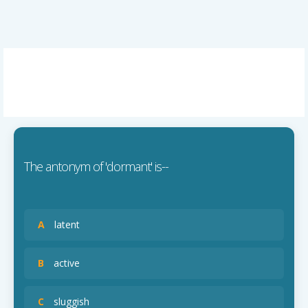
The antonym of 'dormant' is--
A
latent
B
active
C
sluggish