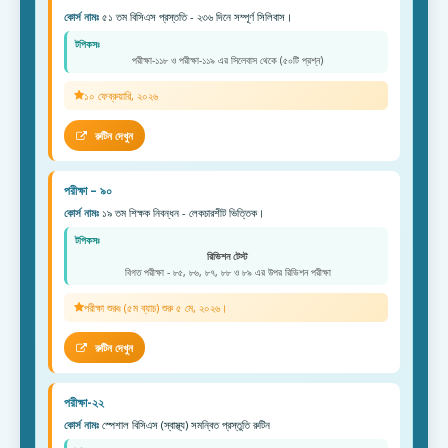
কোর্স নামঃ
৫১ তম বিসিএস প্রস্ততি - ২৩৬ দিনে সম্পূর্ণ সিলিবাস।
টপিকসঃ
পরীক্ষা-১১৮ ও পরীক্ষা-১১৯ এর সিলেবাস থেকে (৫০টি প্রশ্ন)
১০ ফেব্রুয়ারি, ২০২৬
রুটিন দেখুন
পরীক্ষা – ৯০
কোর্স নামঃ
১৯ তম শিক্ষক নিবন্ধন - লেকচারশীট ভিত্তিক।
টপিকসঃ
রিভিশন টেস্ট
বিগত পরীক্ষা - ৮৫, ৮৬, ৮৭, ৮৮ ও ৮৯ এর উপর রিভিশন পরীক্ষা
পরীক্ষা শুরুঃ (৫ম ব্যাচ) শুরু ৫ মে, ২০২৬।
রুটিন দেখুন
পরীক্ষা-২২
কোর্স নামঃ
স্পেশাল বিসিএস (স্বাস্থ্য) সমন্বিত প্রস্তুতি রুটিন