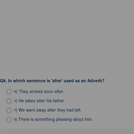
Q9.
In which sentence is 'after' used as an Adverb?
ক)
They arrived soon after.
খ)
He takes after his father.
গ)
We went away after they had left.
ঘ)
There is something pleasing about him.