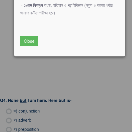
-
১৯তম নিবন্ধন
বাংলা, ইতিহাস ও প্রাণীবিজ্ঞান (স্কুল ও কলেজ পর্যায়
আলাদা রুটিনে পরীক্ষা হবে)
Close
Q4.
None
but
I am here. Here but is-
ক)
conjunction
খ)
adverb
গ)
preposition