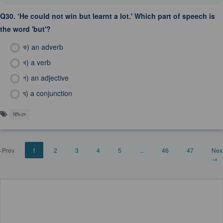
Q30.
‘He could not win but learnt a lot.' Which part of speech is
the word 'but'?
ক)
an adverb
খ)
a verb
গ)
an adjective
ঘ)
a conjunction
বিসিএস
Prev
1
2
3
4
5
...
46
47
Nex
→