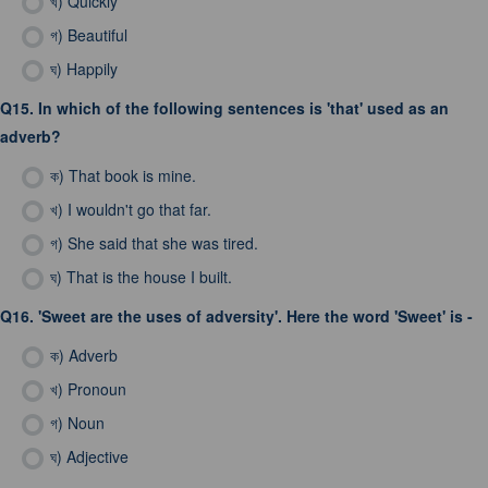
খ)
Quickly
গ)
Beautiful
ঘ)
Happily
Q15.
In which of the following sentences is 'that' used as an
adverb?
ক)
That book is mine.
খ)
I wouldn't go that far.
গ)
She said that she was tired.
ঘ)
That is the house I built.
Q16.
'Sweet are the uses of adversity'. Here the word 'Sweet' is -
ক)
Adverb
খ)
Pronoun
গ)
Noun
ঘ)
Adjective