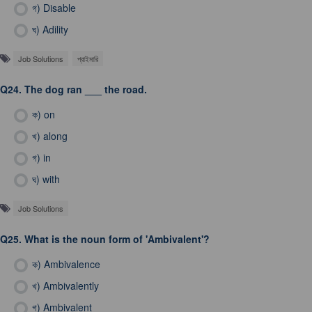
গ)
Disable
ঘ)
Adility
Job Solutions
প্রাইমারি
Q24.
The dog ran ___ the road.
ক)
on
খ)
along
গ)
in
ঘ)
with
Job Solutions
Q25.
What is the noun form of 'Ambivalent'?
ক)
Ambivalence
খ)
Ambivalently
গ)
Ambivalent