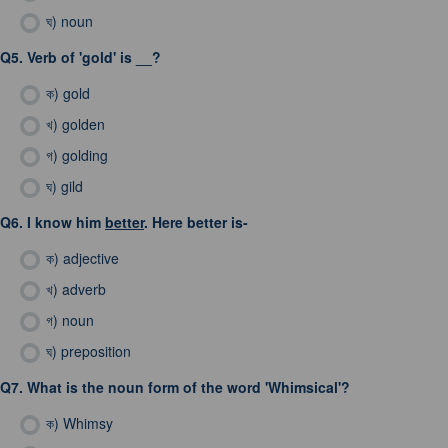
ঘ)
noun
Q5.
Verb of 'gold' is __?
ক)
gold
খ)
golden
গ)
golding
ঘ)
gild
Q6.
I know him
better
. Here better is-
ক)
adjective
খ)
adverb
গ)
noun
ঘ)
preposition
Q7.
What is the noun form of the word 'Whimsical'?
ক)
Whimsy