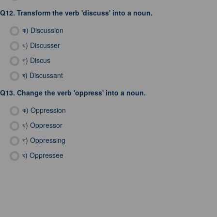
Q12.
Transform the verb 'discuss' into a noun.
ক)
Discussion
খ)
Discusser
গ)
Discus
ঘ)
Discussant
Q13.
Change the verb 'oppress' into a noun.
ক)
Oppression
খ)
Oppressor
গ)
Oppressing
ঘ)
Oppressee