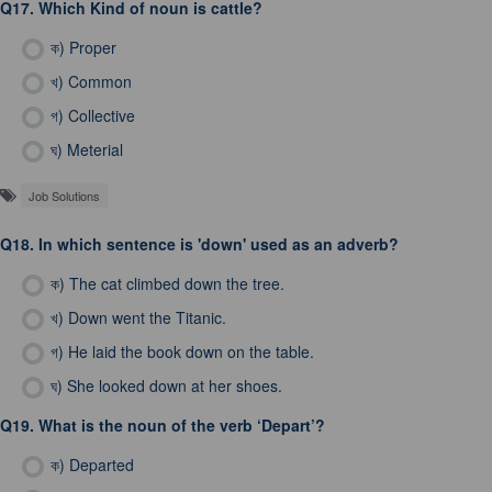
Q17.
Which Kind of noun is cattle?
ক)
Proper
খ)
Common
গ)
Collective
ঘ)
Meterial
Job Solutions
Q18.
In which sentence is 'down' used as an adverb?
ক)
The cat climbed down the tree.
খ)
Down went the Titanic.
গ)
He laid the book down on the table.
ঘ)
She looked down at her shoes.
Q19.
What is the noun of the verb ‘Depart’?
ক)
Departed