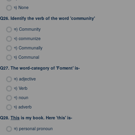
ঘ)
None
Q26.
Identify the verb of the word 'community'
ক)
Community
খ)
communize
গ)
Communally
ঘ)
Communal
Q27.
The word-category of 'Foment' is-
ক)
adjective
খ)
Verb
গ)
noun
ঘ)
adverb
Q28.
This
is my book. Here 'this' is-
ক)
personal pronoun