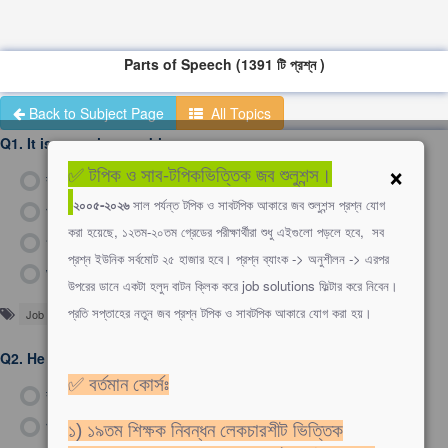
Parts of Speech (1391 টি প্রশ্ন )
Back to Subject Page
All Topics
Q1.
It is you who... to blame.
×
✅ টপিক ও সাব-টপিকভিত্তিক জব শুলুশন্স।
ক)
was
২০০৫-২০২৬
সাল পর্যন্ত টপিক ও সাবটপিক আকারে জব শুলুশন্স প্রশ্ন যোগ
খ)
is
করা হয়েছে, ১২তম-২০তম গ্রেডের পরীক্ষার্থীরা শুধু এইগুলো পড়লে হবে, সব
গ)
are
প্রশ্ন ইউনিক সর্বমোট ২৫ হাজার হবে। প্রশ্ন ব্যাংক -> অনুশীলন -> এরপর
ঘ)
has
উপরের ডানে একটা হলুদ বাটন ক্লিক করে job solutions ফিল্টার করে নিবেন।
প্রতি সপ্তাহের নতুন জব প্রশ্ন টপিক ও সাবটপিক আকারে যোগ করা হয়।
Job Solutions
Q2.
He went home last night. Here the word 'home' is a/an
✅ বর্তমান কোর্সঃ
ক)
noun
খ)
pronoun
১) ১৯তম শিক্ষক নিবন্ধন লেকচারশীট ভিত্তিক