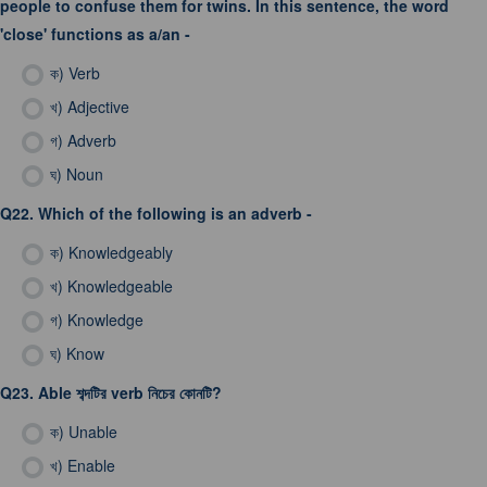
people to confuse them for twins. In this sentence, the word
'close' functions as a/an -
ক)
Verb
খ)
Adjective
গ)
Adverb
ঘ)
Noun
Q22.
Which of the following is an adverb -
ক)
Knowledgeably
খ)
Knowledgeable
গ)
Knowledge
ঘ)
Know
Q23.
Able শব্দটির verb নিচের কোনটি?
ক)
Unable
খ)
Enable