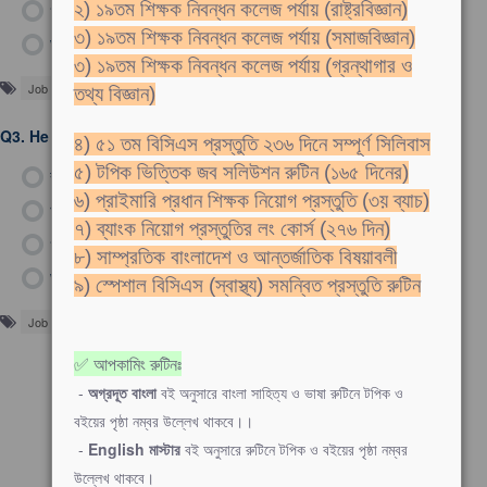
গ)
adjective
২) ১৯তম শিক্ষক নিবন্ধন কলেজ পর্যায় (রাষ্ট্রবিজ্ঞান)
৩) ১৯তম শিক্ষক নিবন্ধন কলেজ পর্যায় (সমাজবিজ্ঞান)
ঘ)
adverb
৩) ১৯তম শিক্ষক নিবন্ধন কলেজ পর্যায় (গ্রন্থাগার ও
Job Solutions
তথ্য বিজ্ঞান)
Q3.
He kept the fast for a week. এখানে ‘fast’ শব্দটি-
৪) ৫১ তম বিসিএস প্রস্তুতি ২৩৬ দিনে সম্পূর্ণ সিলিবাস
৫) টপিক ভিত্তিক জব সলিউশন রুটিন (১৬৫ দিনের)
ক)
Noun
৬) প্রাইমারি প্রধান শিক্ষক নিয়োগ প্রস্তুতি (৩য় ব্যাচ)
খ)
Pronoun
৭) ব্যাংক নিয়োগ প্রস্তুতির লং কোর্স (২৭৬ দিন)
গ)
Adjective
৮) সাম্প্রতিক বাংলাদেশ ও আন্তর্জাতিক বিষয়াবলী
ঘ)
Adverb
৯) স্পেশাল বিসিএস (স্বাস্থ্য) সমন্বিত প্রস্তুতি রুটিন
Job Solutions
✅ আপকামিং রুটিনঃ
-
অগ্রদূত বাংলা
বই অনুসারে বাংলা সাহিত্য ও ভাষা রুটিনে টপিক ও
বইয়ের পৃষ্ঠা নম্বর উল্লেখ থাকবে।।
-
English মাস্টার
বই অনুসারে রুটিনে টপিক ও বইয়ের পৃষ্ঠা নম্বর
উল্লেখ থাকবে।