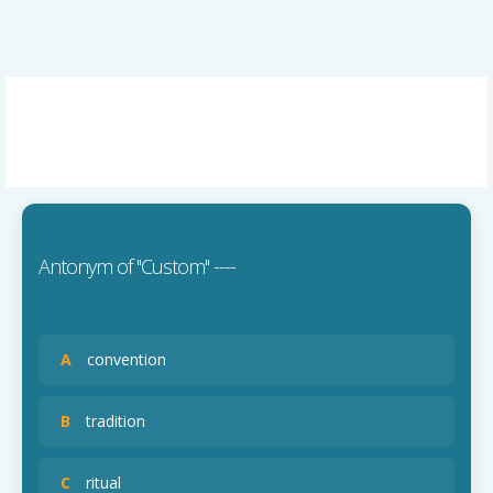
Antonym of ''Custom'' ----
A
convention
B
tradition
C
ritual