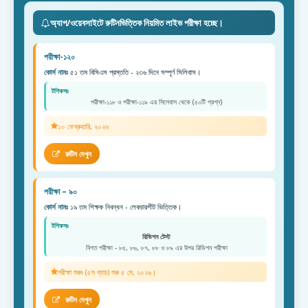
অ্যাপ/ওয়েবসাইটে রুটিনভিত্তিক নিয়মিত লাইভ পরীক্ষা হচ্ছে।
পরীক্ষা-১২০
কোর্স নামঃ
৫১ তম বিসিএস প্রস্ততি - ২৩৬ দিনে সম্পূর্ণ সিলিবাস।
টপিকসঃ
পরীক্ষা-১১৮ ও পরীক্ষা-১১৯ এর সিলেবাস থেকে (৫০টি প্রশ্ন)
১০ ফেব্রুয়ারি, ২০২৬
রুটিন দেখুন
পরীক্ষা – ৯০
কোর্স নামঃ
১৯ তম শিক্ষক নিবন্ধন - লেকচারশীট ভিত্তিক।
টপিকসঃ
রিভিশন টেস্ট
বিগত পরীক্ষা - ৮৫, ৮৬, ৮৭, ৮৮ ও ৮৯ এর উপর রিভিশন পরীক্ষা
পরীক্ষা শুরুঃ (৫ম ব্যাচ) শুরু ৫ মে, ২০২৬।
রুটিন দেখুন