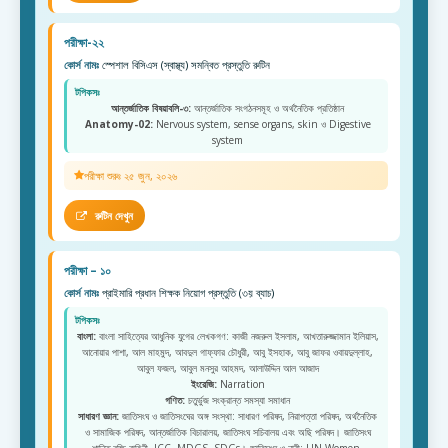
পরীক্ষা-২২
কোর্স নামঃ
স্পেশাল বিসিএস (স্বাস্থ্য) সমন্বিত প্রস্তুতি রুটিন
টপিকসঃ
আন্তর্জাতিক বিষয়াবলি-৩:
আন্তর্জাতিক সংগঠনসমূহ ও অর্থনৈতিক প্রতিষ্ঠান
Anatomy-02:
Nervous system, sense organs, skin ও Digestive
system
পরীক্ষা শুরুঃ ২৫ জুন, ২০২৬
রুটিন দেখুন
পরীক্ষা – ১০
কোর্স নামঃ
প্রাইমারি প্রধান শিক্ষক নিয়োগ প্রস্তুতি (৩য় ব্যাচ)
টপিকসঃ
বাংলা:
বাংলা সাহিত্যের আধুনিক যুগের লেখকগণ: কাজী নজরুল ইসলাম, আখতারুজ্জামান ইলিয়াস,
আনোয়ার পাশা, আল মাহমুদ, আবদুল গাফ্ফার চৌধুরী, আবু ইসহাক, আবু জাফর ওবায়দুল্লাহ,
আবুল ফজল, আবুল মনসুর আহমদ, আলাউদ্দিন আল আজাদ
ইংরেজি:
Narration
গণিত:
চতুর্ভুজ সংক্রান্ত সমস্যা সমাধান
সাধারণ জ্ঞান:
জাতিসংঘ ও জাতিসংঘের অঙ্গ সংস্থা: সাধারণ পরিষদ, নিরাপত্তা পরিষদ, অর্থনৈতিক
ও সামাজিক পরিষদ, আন্তর্জাতিক বিচারালয়, জাতিসংঘ সচিবালয় এবং অছি পরিষদ। জাতিসংঘ