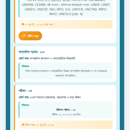
শান্তি রক্ষি বাহিনী, ICC, MDGS, SDGs। জাতিসংঘ ও নারী: UN Women,
UNIFEM, CEDAW, নারী সম্মেলন। জাতিসংঘের উন্নয়নমূলক সংস্থা: UNDP, UNEP,
UNIDO, UNICEF, FAO, WTO, ILO, UNHCR, UNCTAD, WIPO,
WHO, UNESCO.[cite: 4]
১০ জুলাই, ২০২৬ থেকে শুরু।
রুটিন দেখুন
সাপ্তাহিক প্রবাহ- ১০৮
কোর্স নামঃ
সাম্প্রতিক বাংলাদেশ ও আন্তর্জাতিক বিষয়াবলী
টপিকসঃ
বিগত সপ্তাহের বাংলাদেশ ও আন্তর্জাতিক বিষয়ক সাম্প্রতিক ঘটনাপ্রবাহ ও গত একবছরের
গুরুত্বপূর্ণ সাম্প্রতিক।
পরীক্ষা - ০৪
কোর্স নামঃ
১৯তম নিবন্ধন (প্রভাষক): গ্রন্থাগার ও তথ্য বিজ্ঞান
টপিকসঃ
রিভিশন পরীক্ষা - ০১:
পরীক্ষা ০১, ০২ ও ০৩ এর উপর
পরীক্ষা শুরুঃ ২৫ জুলাই, ২০২৬