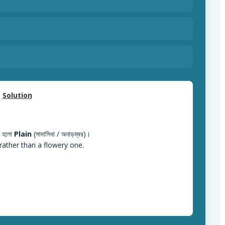
Solution
m হলো
Plain
(সাদাসিধা / অনাড়ম্বর)।
 rather than a flowery one.