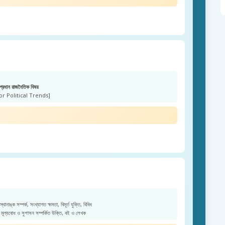
প্রধান রাজনৈতিক বিষয়
or Political Trends]
 স্থানাঙ্ক সম্পর্ক, সংখ্যাগত ক্ষমতা, বিমূর্ত যুক্তি, বিবিধ
মূল্যবোধ ও সুশাসন সম্পর্কিত উক্তি, বই ও লেখক