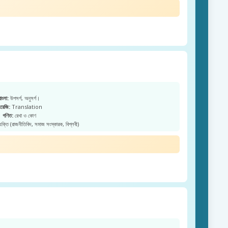
বাংলা:
উপসর্গ, অনুসর্গ।
রেজি:
Translation
গণিত:
রেখা ও কোণ
্যক্তি (রাজনীতিবিদ, সমাজ সংস্কারক, বিপ্লবী)