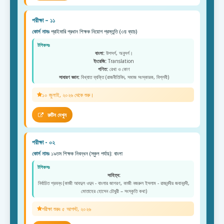
পরীক্ষা – ১১
কোর্স নামঃ
প্রাইমারি প্রধান শিক্ষক নিয়োগ প্রস্তুতি (৩য় ব্যাচ)
টপিকসঃ
বাংলা:
উপসর্গ, অনুসর্গ।
ইংরেজি:
Translation
গণিত:
রেখা ও কোণ
সাধারণ জ্ঞান:
বিখ্যাত ব্যক্তি (রাজনীতিবিদ, সমাজ সংস্কারক, বিপ্লবী)
১০ জুলাই, ২০২৬ থেকে শুরু।
রুটিন দেখুন
পরীক্ষা - ০২
কোর্স নামঃ
১৯তম শিক্ষক নিবন্ধন (স্কুল পর্যায়): বাংলা
টপিকসঃ
সাহিত্য:
নির্বাচিত প্রবন্ধ (কাজী আবদুল ওদুদ - বাংলার জাগরণ, কাজী নজরুল ইসলাম - রাজবন্দীর জবানবন্দী,
মোতাহের হোসেন চৌধুরী – সংস্কৃতি কথা)
পরীক্ষা শুরুঃ ৫ আগস্ট, ২০২৬