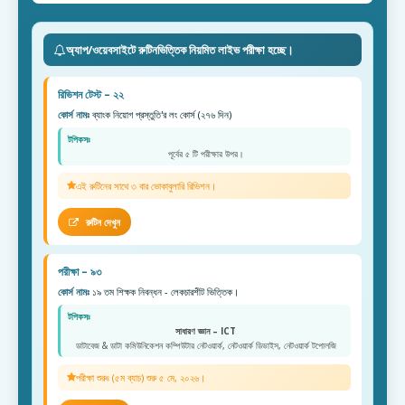
অ্যাপ/ওয়েবসাইটে রুটিনভিত্তিক নিয়মিত লাইভ পরীক্ষা হচ্ছে।
রিভিশন টেস্ট – ২২
কোর্স নামঃ
ব্যাংক নিয়োগ প্রস্তুতি'র লং কোর্স (২৭৬ দিন)
টপিকসঃ
পূর্বের ৫ টি পরীক্ষার উপর।
এই রুটিনের সাথে ৩ বার ভোকাবুলারি রিভিশন।
রুটিন দেখুন
পরীক্ষা – ৯৩
কোর্স নামঃ
১৯ তম শিক্ষক নিবন্ধন - লেকচারশীট ভিত্তিক।
টপিকসঃ
সাধারণ জ্ঞান – ICT
ডাটাবেজ & ডাটা কমিউনিকেশন কম্পিউটার নেটওয়ার্ক, নেটওয়ার্ক ডিভাইস, নেটওয়ার্ক টপোলজি
পরীক্ষা শুরুঃ (৫ম ব্যাচ) শুরু ৫ মে, ২০২৬।