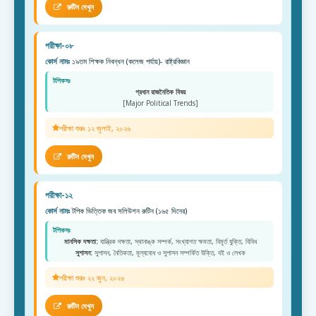
রুটিন দেখুন
পরীক্ষা-০৮
কোর্স নামঃ
১৯তম শিক্ষক নিবন্ধন (কলেজ পর্যায়)- রাষ্ট্রবিজ্ঞান
টপিকসঃ
প্রধান রাজনৈতিক বিষয়
[Major Political Trends]
পরীক্ষা শুরুঃ ১২ জুলাই, ২০২৬
রুটিন দেখুন
পরীক্ষা-১২
কোর্স নামঃ
টপিক ভিত্তিক জব সলিউশন রুটিন (১৬৫ দিনের)
টপিকসঃ
মানসিক দক্ষতা:
যান্ত্রিক দক্ষতা, স্থানাঙ্ক সম্পর্ক, সংখ্যাগত ক্ষমতা, বিমূর্ত যুক্তি, বিবিধ
সুশাসন:
সুশাসন, নৈতিকতা, মূল্যবোধ ও সুশাসন সম্পর্কিত উক্তি, বই ও লেখক
পরীক্ষা শুরুঃ ২২ জুন, ২০২৬
রুটিন দেখুন