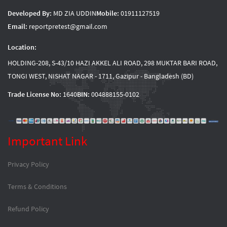
Developed By:
MD ZIA UDDIN
Mobile:
01911127519
Email:
reportpretest@gmail.com
Location:
HOLDING-208, S-43/10 HAZI AKKEL ALI ROAD, 298 MUKTAR BARI ROAD,
TONGI WEST, NISHAT NAGAR - 1711, Gazipur - Bangladesh (BD)
Trade License No:
1640
BIN:
004888155-0102
Important Link
Privacy Policy
Terms & Conditions
Refund Policy