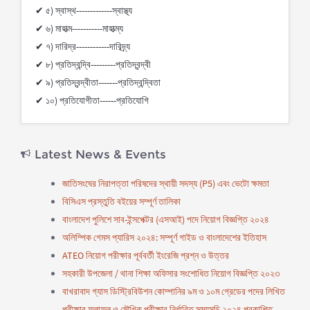
✔ ৫) স্বাস্থ-------------স্বাস্থ্য
✔ ৬) মাহাত্ম-----------মাহাত্ম্য
✔ ৭) দারিদ্র------------দারিদ্র্য
✔ ৮) প্রতিদ্বন্দ্বি---------প্রতিদ্বন্দ্বী
✔ ৯) প্রতিদ্বন্দ্বীতা-------প্রতিদ্বন্দ্বিতা
✔ ১০) প্রতিযোগীতা------প্রতিযোগি
Latest News & Events
জাতিসংঘের নিরাপত্তা পরিষদের স্থায়ী সদস্য (P5) এবং ভেটো ক্ষমতা
বিসিএস প্রস্তুতি বইয়ের সম্পূর্ণ তালিকা
বাংলাদেশ পুলিশে সাব-ইন্সপেক্টর (এসআই) পদে নিয়োগ বিজ্ঞপ্তি ২০২৪
অলিম্পিক গেমস প্যারিস ২০২৪: সম্পূর্ণ গাইড ও বাংলাদেশের ইতিহাস
ATEO নিয়োগ পরীক্ষার পূর্ববর্তী ইংরেজি প্রশ্ন ও উত্তর
সহকারী উপজেলা / থানা শিক্ষা অফিসার সংশোধিত নিয়োগ বিজ্ঞপ্তি ২০২৩
বাখরাবাদ গ্যাস ডিস্ট্রিবিউশন কোম্পানির ৯ম ও ১০ম গ্রেডের পদের লিখিত
পরীক্ষার ফলাফল ও মৌখিক পরীক্ষার নির্ধারিত সময়সূচি ২০২৪ প্রকাশিত