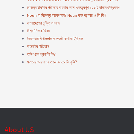
বিভিন্ন চাকরির পরীক্ষায় বারবার আসা গুরুত্বপূর্ণ ১৫০টি বানান শুদ্ধিকরণ
Noun বা বিশেষ্য কাকে বলে? Noun কত প্রকার ও কি কি?
বাংলাদেশের চুক্তি ও সনদ
বিশ্ব শিক্ষক দিবস
সৈয়দ ওয়ালীউল্লাহ-কালজয়ী কথাসাহিত্যিক
বাজেটের ইতিহাস
তাইওয়ান প্রণালি কি?
ক্ষমতার ভারসাম্য তত্ত্ব বলতে কি বুঝি?
About US