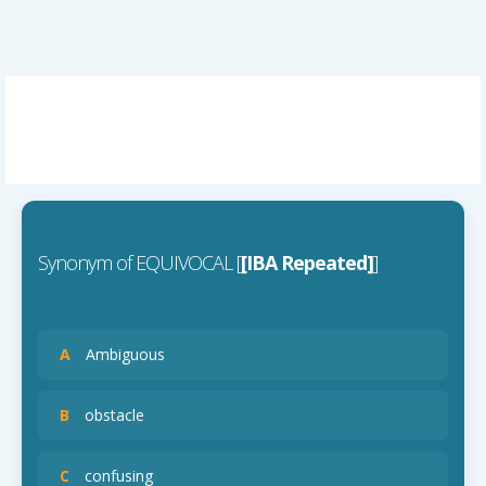
Synonym of EQUIVOCAL [
[IBA Repeated]
]
A
Ambiguous
B
obstacle
C
confusing