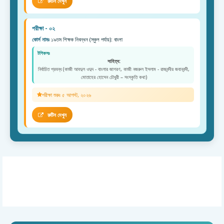
রুটিন দেখুন
পরীক্ষা - ০২
কোর্স নামঃ
১৯তম শিক্ষক নিবন্ধন (স্কুল পর্যায়): বাংলা
টপিকসঃ
সাহিত্য:
নির্বাচিত প্রবন্ধ (কাজী আবদুল ওদুদ - বাংলার জাগরণ, কাজী নজরুল ইসলাম - রাজবন্দীর জবানবন্দী,
মোতাহের হোসেন চৌধুরী – সংস্কৃতি কথা)
পরীক্ষা শুরুঃ ৫ আগস্ট, ২০২৬
রুটিন দেখুন