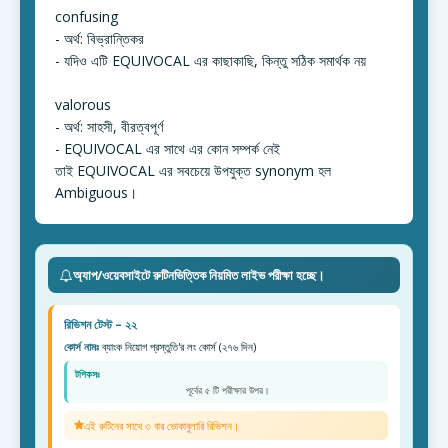
confusing
- অর্থ: বিভ্রান্তিকর
- যদিও এটি EQUIVOCAL এর কাছাকাছি, কিন্তু সঠিক সমার্থক নয়
valorous
- অর্থ: সাহসী, বীরত্বপূর্ণ
- EQUIVOCAL এর সাথে এর কোন সম্পর্ক নেই
তাই EQUIVOCAL এর সবচেয়ে উপযুক্ত synonym হল
Ambiguous।
অ্যাপ/ওয়েবসাইটে রুটিনভিত্তিক নিয়মিত লাইভ পরীক্ষা হচ্ছে।
রিভিশন টেস্ট – ২২
কোর্স নামঃ
ব্যাংক নিয়োগ প্রস্তুতি'র লং কোর্স (২৭৬ দিন)
টপিকসঃ
পূর্বের ৫ টি পরীক্ষার উপর।
এই রুটিনের সাথে ৩ বার ভোকাবুলারি রিভিশন।