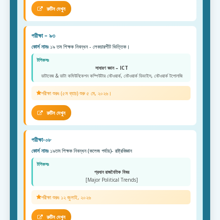
রুটিন দেখুন
পরীক্ষা – ৯৩
কোর্স নামঃ
১৯ তম শিক্ষক নিবন্ধন - লেকচারশীট ভিত্তিক।
টপিকসঃ
সাধারণ জ্ঞান – ICT
ডাটাবেজ & ডাটা কমিউনিকেশন কম্পিউটার নেটওয়ার্ক, নেটওয়ার্ক ডিভাইস, নেটওয়ার্ক টপোলজি
পরীক্ষা শুরুঃ (৫ম ব্যাচ) শুরু ৫ মে, ২০২৬।
রুটিন দেখুন
পরীক্ষা-০৮
কোর্স নামঃ
১৯তম শিক্ষক নিবন্ধন (কলেজ পর্যায়)- রাষ্ট্রবিজ্ঞান
টপিকসঃ
প্রধান রাজনৈতিক বিষয়
[Major Political Trends]
পরীক্ষা শুরুঃ ১২ জুলাই, ২০২৬
রুটিন দেখুন