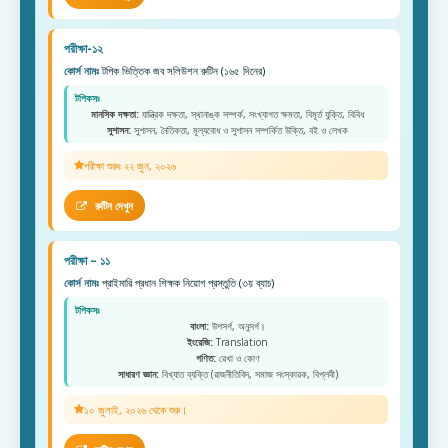
পরীক্ষা-১২
কোর্স নামঃ
টপিক ভিত্তিক জব সলিউশন রুটিন (১৬৫ দিনের)
টপিকসঃ
মানসিক দক্ষতা:
যান্ত্রিক দক্ষতা, স্থানাঙ্ক সম্পর্ক, সংখ্যাগত ক্ষমতা, বিমূর্ত যুক্তি, বিবিধ
সুশাসন:
সুশাসন, নৈতিকতা, মূল্যবোধ ও সুশাসন সম্পর্কিত উক্তি, বই ও লেখক
পরীক্ষা শুরুঃ ২২ জুন, ২০২৬
রুটিন দেখুন
পরীক্ষা – ১১
কোর্স নামঃ
প্রাইমারি প্রধান শিক্ষক নিয়োগ প্রস্তুতি (৩য় ব্যাচ)
টপিকসঃ
বাংলা:
উপসর্গ, অনুসর্গ।
ইংরেজি:
Translation
গণিত:
রেখা ও কোণ
সাধারণ জ্ঞান:
বিখ্যাত ব্যক্তি (রাজনীতিবিদ, সমাজ সংস্কারক, বিপ্লবী)
১০ জুলাই, ২০২৬ থেকে শুরু।