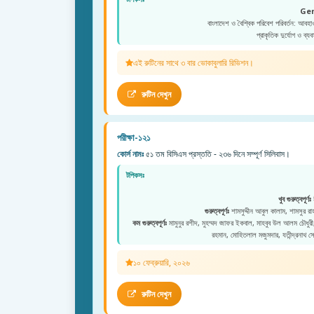
Ge
বাংলাদেশ ও বৈশ্বিক পরিবেশ পরিবর্তন: আবহা
প্রাকৃতিক দুর্যোগ ও ব্যব
এই রুটিনের সাথে ৩ বার ভোকাবুলারি রিভিশন।
রুটিন দেখুন
পরীক্ষা-১২১
কোর্স নামঃ
৫১ তম বিসিএস প্রস্ততি - ২৩৬ দিনে সম্পূর্ণ সিলিবাস।
টপিকসঃ
খুব গুরুত্বপূর্ণঃ
ম
গুরুত্বপূর্ণঃ
শামসুদ্দীন আবুল কালাম, শামসুর রাহমা
কম গুরুত্বপূর্ণঃ
মামুনুর রশীদ, মুহম্মদ জাফর ইকবাল, মাহবুব উল আলম চৌধুরী, মু
রহমান, মোহিতলাল মজুমদার, যতীন্দ্রনাথ স
১০ ফেব্রুয়ারি, ২০২৬
রুটিন দেখুন