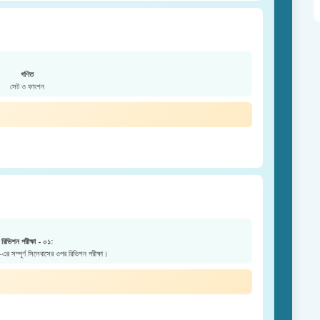
গণিত
সেট ও ফাংশন
রিভিশন পরীক্ষা - ০১:
এর সম্পূর্ণ সিলেবাসের ওপর রিভিশন পরীক্ষা।