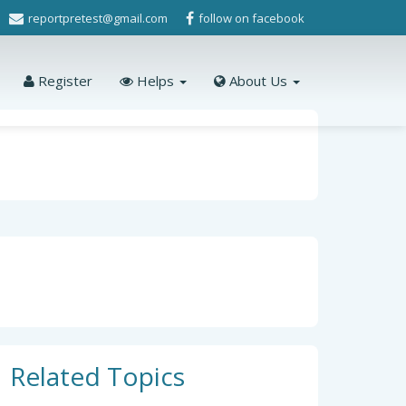
reportpretest@gmail.com
follow on facebook
Register
Helps
About Us
Related Topics