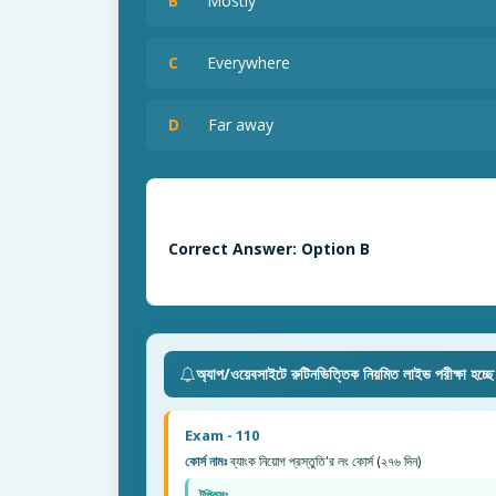
B
Mostly
C
Everywhere
D
Far away
Correct Answer: Option B
অ্যাপ/ওয়েবসাইটে রুটিনভিত্তিক নিয়মিত লাইভ পরীক্ষা হচ্ছ
Exam - 110
কোর্স নামঃ
ব্যাংক নিয়োগ প্রস্তুতি'র লং কোর্স (২৭৬ দিন)
টপিকসঃ