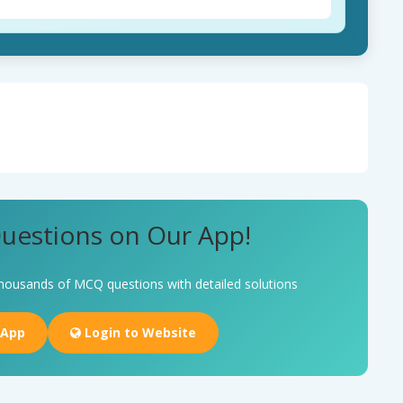
uestions on Our App!
housands of MCQ questions with detailed solutions
 App
Login to Website