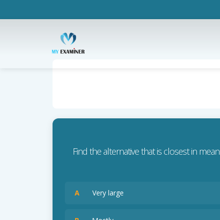
Find the alternative that is closest in mean
A
Very large