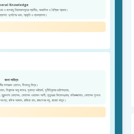
neral Knowledge
ওয়া ও জলবায়ু নিয়ামকসমূহের স্থানীয়, আঞ্চলিক ও বৈশ্বিক প্রভাব।
স্থাপনা: দুর্যোগের ধরন, প্রকৃতি ও ব্যবস্থাপনা।
বাংলা সাহিত্য
ীর মশাররফ হোসেন, দীনবন্ধু মিত্র।
ন, সিকান্দার আবু জাফর, সুকান্ত ভট্টাচার্য, সুনীতিকুমার চট্টোপাধ্যায়,
কুন্দদাস মোহাম্মদ, মোহাম্মদ ওয়াজেদ আলী, মৃত্যুঞ্জয় বিদ্যালঙ্কার, মনিরুজ্জামান, মোহাম্মদ লুৎফর
েনগুপ্ত, রফিক আজাদ, রাজিয়া খান, রাজশেখর বসু, রাবেয়া খাতুন।