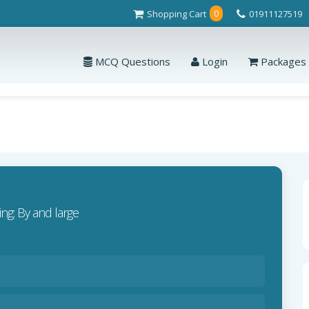
Shopping Cart
01911127519
0
MCQ Questions
Login
Packages
ing: By and large