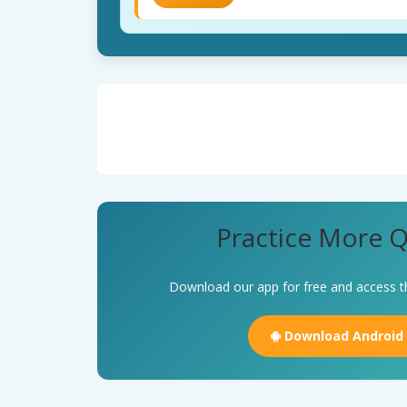
Practice More Q
Download our app for free and access t
Download Android