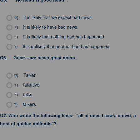
ক)
It is likely that we expect bad news
খ)
It is likely to have bad news
গ)
It is likely that nothing bad has happened
ঘ)
It is unlikely that another bad has happened
Q6.
Great---are never great doers.
ক)
Talker
খ)
talkative
গ)
talks
ঘ)
talkers
Q7.
Who wrote the following lines: “all at once I saw/a crowd, a
host of golden daffodils”?