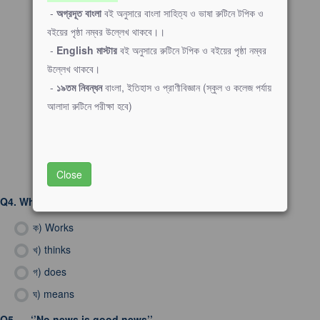
-
অগ্রদূত বাংলা
বই অনুসারে বাংলা সাহিত্য ও ভাষা রুটিনে টপিক ও
বইয়ের পৃষ্ঠা নম্বর উল্লেখ থাকবে।।
-
English মাস্টার
বই অনুসারে রুটিনে টপিক ও বইয়ের পৃষ্ঠা নম্বর
উল্লেখ থাকবে।
-
১৯তম নিবন্ধন
বাংলা, ইতিহাস ও প্রাণীবিজ্ঞান (স্কুল ও কলেজ পর্যায়
আলাদা রুটিনে পরীক্ষা হবে)
Close
Q4.
What is the last word of the proverb-
ক)
Works
খ)
thinks
গ)
does
ঘ)
means
Q5.
‘’No news is good news’’.