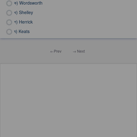
ক)
Wordsworth
খ)
Shelley
গ)
Herrick
ঘ)
Keats
←Prev
→ Next