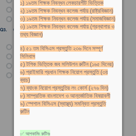
১) ১৯তম শিক্ষক নিবন্ধন লেকচারশীট ভিত্তিক
গ)
Chapman
২) ১৯তম শিক্ষক নিবন্ধন কলেজ পর্যায় (রাষ্ট্রবিজ্ঞান)
ঘ)
Shakespeare
৩) ১৯তম শিক্ষক নিবন্ধন কলেজ পর্যায় (সমাজবিজ্ঞান)
৩) ১৯তম শিক্ষক নিবন্ধন কলেজ পর্যায় (গ্রন্থাগার ও
Q3.
One swallow does not make a--
তথ্য বিজ্ঞান)
ক)
Quarrel
৪) ৫১ তম বিসিএস প্রস্তুতি ২৩৬ দিনে সম্পূর্ণ
খ)
summer
সিলিবাস
৫) টপিক ভিত্তিক জব সলিউশন রুটিন (১৬৫ দিনের)
গ)
autumn
৬) প্রাইমারি প্রধান শিক্ষক নিয়োগ প্রস্তুতি (৩য়
ঘ)
winter
ব্যাচ)
৭) ব্যাংক নিয়োগ প্রস্তুতির লং কোর্স (২৭৬ দিন)
৮) সাম্প্রতিক বাংলাদেশ ও আন্তর্জাতিক বিষয়াবলী
৯) স্পেশাল বিসিএস (স্বাস্থ্য) সমন্বিত প্রস্তুতি
রুটিন
✅ আপকামিং রুটিনঃ