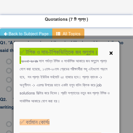
Quotations (7 টি প্রশ্ন )
Back to Subject Page
All Topics
Q1.
“A learned man is an idler who kills time with study" who
×
said this-
✅ টপিক ও সাব-টপিকভিত্তিক জব শুলুশন্স।
ক)
Alexander Pope
২০০৫-২০২৬
সাল পর্যন্ত টপিক ও সাবটপিক আকারে জব শুলুশন্স প্রশ্ন
যোগ করা হয়েছে, ১২তম-২০তম গ্রেডের পরীক্ষার্থীরা শুধু এইগুলো পড়লে
খ)
Francis Bacon
হবে, সব প্রশ্ন ইউনিক সর্বমোট ২৫ হাজার হবে। প্রশ্ন ব্যাংক ->
গ)
George Bernard Shaw
অনুশীলন -> এরপর উপরের ডানে একটা হলুদ বাটন ক্লিক করে job
ঘ)
Rousseau
solutions ফিল্টার করে নিবেন। প্রতি সপ্তাহের নতুন জব প্রশ্ন টপিক ও
Q2.
‘Reading makes a full man, conference a ready man,
সাবটপিক আকারে যোগ করা হয়।
writing an exact man’ Who told it?
✅ বর্তমান কোর্সঃ
ক)
Robert Frost
খ)
Francis Bacon