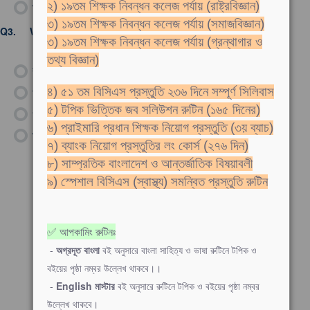
২) ১৯তম শিক্ষক নিবন্ধন কলেজ পর্যায় (রাষ্ট্রবিজ্ঞান)
ঘ)
a verse by Coleridge
৩) ১৯তম শিক্ষক নিবন্ধন কলেজ পর্যায় (সমাজবিজ্ঞান)
Q3.
Who is the author of the novel “The Sun Also Rises“?
৩) ১৯তম শিক্ষক নিবন্ধন কলেজ পর্যায় (গ্রন্থাগার ও
তথ্য বিজ্ঞান)
ক)
H. G. Wells
খ)
George Orwell
৪) ৫১ তম বিসিএস প্রস্তুতি ২৩৬ দিনে সম্পূর্ণ সিলিবাস
৫) টপিক ভিত্তিক জব সলিউশন রুটিন (১৬৫ দিনের)
গ)
Ernest Hemingway
৬) প্রাইমারি প্রধান শিক্ষক নিয়োগ প্রস্তুতি (৩য় ব্যাচ)
ঘ)
Thomas Hardy
৭) ব্যাংক নিয়োগ প্রস্তুতির লং কোর্স (২৭৬ দিন)
৮) সাম্প্রতিক বাংলাদেশ ও আন্তর্জাতিক বিষয়াবলী
৯) স্পেশাল বিসিএস (স্বাস্থ্য) সমন্বিত প্রস্তুতি রুটিন
✅ আপকামিং রুটিনঃ
-
অগ্রদূত বাংলা
বই অনুসারে বাংলা সাহিত্য ও ভাষা রুটিনে টপিক ও
বইয়ের পৃষ্ঠা নম্বর উল্লেখ থাকবে।।
-
English মাস্টার
বই অনুসারে রুটিনে টপিক ও বইয়ের পৃষ্ঠা নম্বর
উল্লেখ থাকবে।