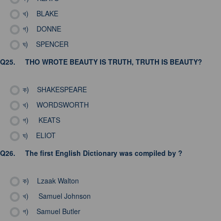
খ)
BLAKE
গ)
DONNE
ঘ)
SPENCER
Q25.
THO WROTE BEAUTY IS TRUTH, TRUTH IS BEAUTY?
ক)
SHAKESPEARE
খ)
WORDSWORTH
গ)
KEATS
ঘ)
ELIOT
Q26.
The first English Dictionary was compiled by ?
ক)
Lzaak Walton
খ)
Samuel Johnson
গ)
Samuel Butler