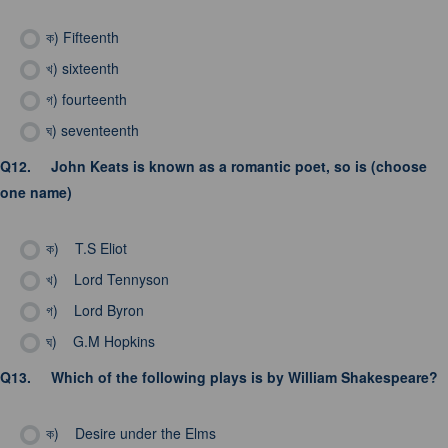
ক)
Fifteenth
খ)
sixteenth
গ)
fourteenth
ঘ)
seventeenth
Q12.
John Keats is known as a romantic poet, so is (choose
one name)
ক)
T.S Eliot
খ)
Lord Tennyson
গ)
Lord Byron
ঘ)
G.M Hopkins
Q13.
Which of the following plays is by William Shakespeare?
ক)
Desire under the Elms