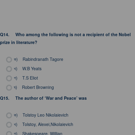
Q14.
Who among the following is not a recipient of the Nobel
prize in literature?
ক)
Rabindranath Tagore
খ)
W.B Yeats
গ)
T.S Eliot
ঘ)
Robert Browning
Q15.
The author of ‘War and Peace’ was
ক)
Tolstoy Leo Nikolaievich
খ)
Tolstoy, Alexei,Nikolaievich
গ)
Shakespeare, Willian