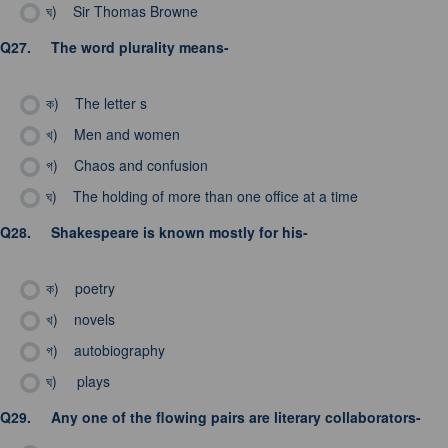
ঘ)
Sir Thomas Browne
Q27.
The word plurality means-
ক)
The letter s
খ)
Men and women
গ)
Chaos and confusion
ঘ)
The holding of more than one office at a time
Q28.
Shakespeare is known mostly for his-
ক)
poetry
খ)
novels
গ)
autobiography
ঘ)
plays
Q29.
Any one of the flowing pairs are literary collaborators-