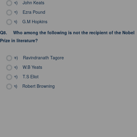
খ)
John Keats
গ)
Ezra Pound
ঘ)
G.M Hopkins
Q8.
Who among the following is not the recipient of the Nobel
Prize in literature?
ক)
Ravindranath Tagore
খ)
W.B Yeats
গ)
T.S Eliot
ঘ)
Robert Browning