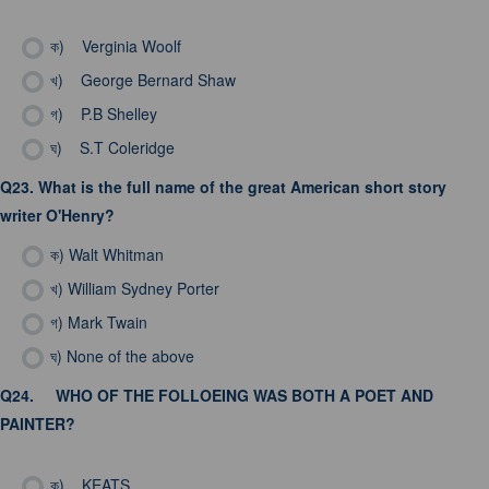
ক)
Verginia Woolf
খ)
George Bernard Shaw
গ)
P.B Shelley
ঘ)
S.T Coleridge
Q23.
What is the full name of the great American short story
writer O'Henry?
ক)
Walt Whitman
খ)
William Sydney Porter
গ)
Mark Twain
ঘ)
None of the above
Q24.
WHO OF THE FOLLOEING WAS BOTH A POET AND
PAINTER?
ক)
KEATS