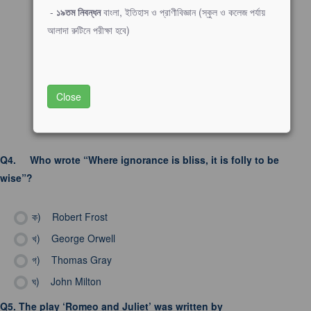
-
১৯তম নিবন্ধন
বাংলা, ইতিহাস ও প্রাণীবিজ্ঞান (স্কুল ও কলেজ পর্যায়
আলাদা রুটিনে পরীক্ষা হবে)
Close
Q4.
Who wrote “Where ignorance is bliss, it is folly to be
wise”?
ক)
Robert Frost
খ)
George Orwell
গ)
Thomas Gray
ঘ)
John Milton
Q5.
The play ‘Romeo and Juliet’ was written by