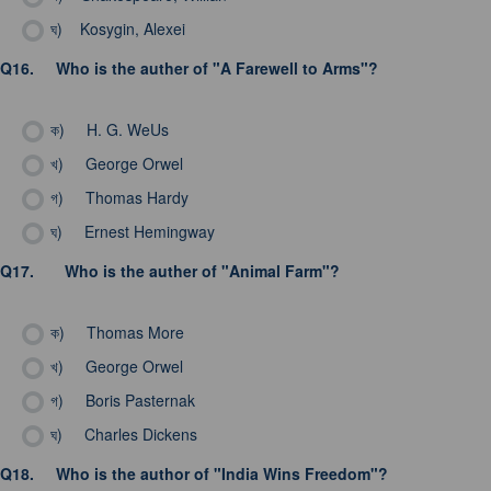
ঘ)
Kosygin, Alexei
Q16.
Who is the auther of "A Farewell to Arms"?
ক)
H. G. WeUs
খ)
George Orwel
গ)
Thomas Hardy
ঘ)
Ernest Hemingway
Q17.
Who is the auther of "Animal Farm"?
ক)
Thomas More
খ)
George Orwel
গ)
Boris Pasternak
ঘ)
Charles Dickens
Q18.
Who is the author of "India Wins Freedom"?