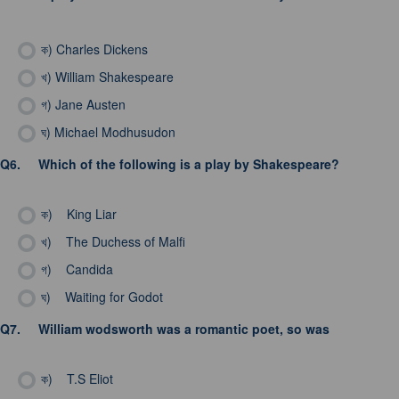
ক)
Charles Dickens
খ)
William Shakespeare
গ)
Jane Austen
ঘ)
Michael Modhusudon
Q6.
Which of the following is a play by Shakespeare?
ক)
King Liar
খ)
The Duchess of Malfi
গ)
Candida
ঘ)
Waiting for Godot
Q7.
William wodsworth was a romantic poet, so was
ক)
T.S Eliot