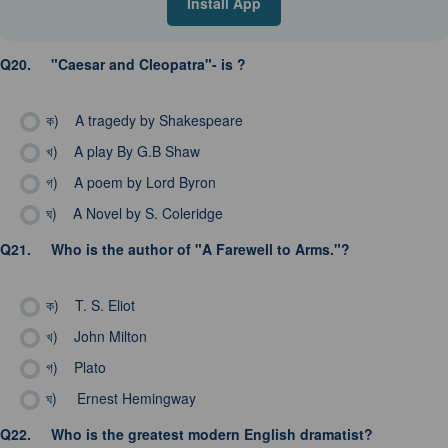
Install App
Q20.
"Caesar and Cleopatra"- is ?
ক)
A tragedy by Shakespeare
খ)
A play By G.B Shaw
গ)
A poem by Lord Byron
ঘ)
A Novel by S. Coleridge
Q21.
Who is the author of "A Farewell to Arms."?
ক)
T. S. Eliot
খ)
John Milton
গ)
Plato
ঘ)
Ernest Hemingway
Q22.
Who is the greatest modern English dramatist?