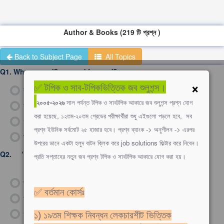
Author & Books (219 টি প্রশ্ন )
Back to Subject Page
All Topics
Q1.
Who wrote 'Sons and Lovers'?
×
✅ টপিক ও সাব-টপিকভিত্তিক জব শুলুশন্স।
ক)
D.H. Lawrence
২০০৫-২০২৬
সাল পর্যন্ত টপিক ও সাবটপিক আকারে জব শুলুশন্স প্রশ্ন যোগ
খ)
John Ruskin
করা হয়েছে, ১২তম-২০তম গ্রেডের পরীক্ষার্থীরা শুধু এইগুলো পড়লে হবে, সব
গ)
Oliver Goldsmith
প্রশ্ন ইউনিক সর্বমোট ২৫ হাজার হবে। প্রশ্ন ব্যাংক -> অনুশীলন -> এরপর
ঘ)
Rudyard Kipling
উপরের ডানে একটা হলুদ বাটন ক্লিক করে job solutions ফিল্টার করে নিবেন।
Q2.
‘The Rainbow’ is---
প্রতি সপ্তাহের নতুন জব প্রশ্ন টপিক ও সাবটপিক আকারে যোগ করা হয়।
ক)
A poem by Wordsworth
✅ বর্তমান কোর্সঃ
খ)
a short story by Somerset Maugham
গ)
a novel by D.H. Lawrence
১) ১৯তম শিক্ষক নিবন্ধন লেকচারশীট ভিত্তিক