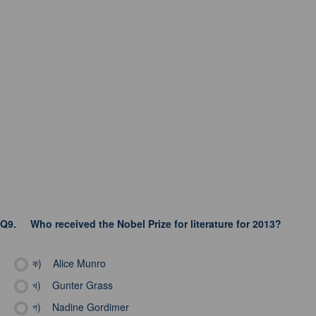
Q9.
Who received the Nobel Prize for literature for 2013?
ক)
Alice Munro
খ)
Gunter Grass
গ)
Nadine Gordimer