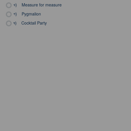
খ)
Measure for measure
গ)
Pygmalion
ঘ)
Cocktail Party