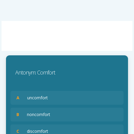
Antonym: Comfort
A
uncomfort
B
noncomfort
C
discomfort