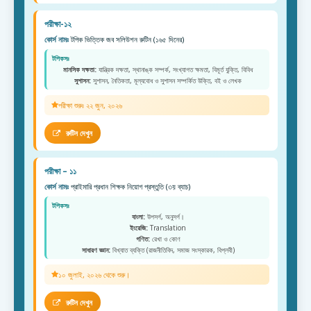
পরীক্ষা-১২
কোর্স নামঃ
টপিক ভিত্তিক জব সলিউশন রুটিন (১৬৫ দিনের)
টপিকসঃ
মানসিক দক্ষতা:
যান্ত্রিক দক্ষতা, স্থানাঙ্ক সম্পর্ক, সংখ্যাগত ক্ষমতা, বিমূর্ত যুক্তি, বিবিধ
সুশাসন:
সুশাসন, নৈতিকতা, মূল্যবোধ ও সুশাসন সম্পর্কিত উক্তি, বই ও লেখক
পরীক্ষা শুরুঃ ২২ জুন, ২০২৬
রুটিন দেখুন
পরীক্ষা – ১১
কোর্স নামঃ
প্রাইমারি প্রধান শিক্ষক নিয়োগ প্রস্তুতি (৩য় ব্যাচ)
টপিকসঃ
বাংলা:
উপসর্গ, অনুসর্গ।
ইংরেজি:
Translation
গণিত:
রেখা ও কোণ
সাধারণ জ্ঞান:
বিখ্যাত ব্যক্তি (রাজনীতিবিদ, সমাজ সংস্কারক, বিপ্লবী)
১০ জুলাই, ২০২৬ থেকে শুরু।
রুটিন দেখুন