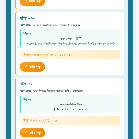
রুটিন দেখুন
পরীক্ষা – ৯৩
কোর্স নামঃ
১৯ তম শিক্ষক নিবন্ধন - লেকচারশীট ভিত্তিক।
টপিকসঃ
সাধারণ জ্ঞান – ICT
ডাটাবেজ & ডাটা কমিউনিকেশন কম্পিউটার নেটওয়ার্ক, নেটওয়ার্ক ডিভাইস, নেটওয়ার্ক টপোলজি
পরীক্ষা শুরুঃ (৫ম ব্যাচ) শুরু ৫ মে, ২০২৬।
রুটিন দেখুন
পরীক্ষা-০৮
কোর্স নামঃ
১৯তম শিক্ষক নিবন্ধন (কলেজ পর্যায়)- রাষ্ট্রবিজ্ঞান
টপিকসঃ
প্রধান রাজনৈতিক বিষয়
[Major Political Trends]
পরীক্ষা শুরুঃ ১২ জুলাই, ২০২৬
রুটিন দেখুন