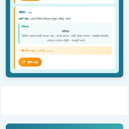
পরীক্ষা - ০২
কোর্স নামঃ
১৯তম শিক্ষক নিবন্ধন (স্কুল পর্যায়): বাংলা
টপিকসঃ
সাহিত্য:
নির্বাচিত প্রবন্ধ (কাজী আবদুল ওদুদ - বাংলার জাগরণ, কাজী নজরুল ইসলাম - রাজবন্দীর জবানবন্দী,
মোতাহের হোসেন চৌধুরী – সংস্কৃতি কথা)
পরীক্ষা শুরুঃ ৫ আগস্ট, ২০২৬
রুটিন দেখুন