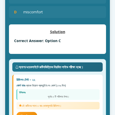
D
miscomfort
Solution
Correct Answer: Option C
অ্যাপ/ওয়েবসাইটে রুটিনভিত্তিক নিয়মিত লাইভ পরীক্ষা হচ্ছে।
রিভিশন টেস্ট – ২২
কোর্স নামঃ
ব্যাংক নিয়োগ প্রস্তুতি'র লং কোর্স (২৭৬ দিন)
টপিকসঃ
পূর্বের ৫ টি পরীক্ষার উপর।
এই রুটিনের সাথে ৩ বার ভোকাবুলারি রিভিশন।