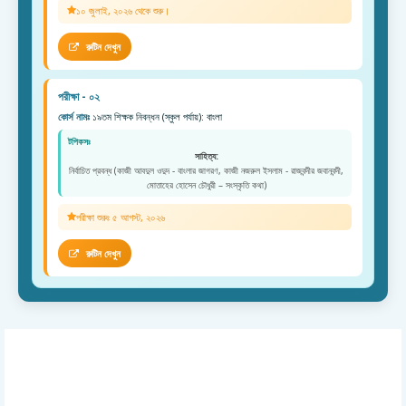
১০ জুলাই, ২০২৬ থেকে শুরু।
রুটিন দেখুন
পরীক্ষা - ০২
কোর্স নামঃ
১৯তম শিক্ষক নিবন্ধন (স্কুল পর্যায়): বাংলা
টপিকসঃ
সাহিত্য:
নির্বাচিত প্রবন্ধ (কাজী আবদুল ওদুদ - বাংলার জাগরণ, কাজী নজরুল ইসলাম - রাজবন্দীর জবানবন্দী,
মোতাহের হোসেন চৌধুরী – সংস্কৃতি কথা)
পরীক্ষা শুরুঃ ৫ আগস্ট, ২০২৬
রুটিন দেখুন