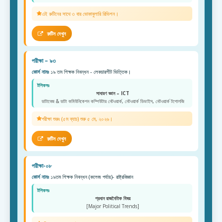
এই রুটিনের সাথে ৩ বার ভোকাবুলারি রিভিশন।
রুটিন দেখুন
পরীক্ষা – ৯৩
কোর্স নামঃ
১৯ তম শিক্ষক নিবন্ধন - লেকচারশীট ভিত্তিক।
টপিকসঃ
সাধারণ জ্ঞান – ICT
ডাটাবেজ & ডাটা কমিউনিকেশন কম্পিউটার নেটওয়ার্ক, নেটওয়ার্ক ডিভাইস, নেটওয়ার্ক টপোলজি
পরীক্ষা শুরুঃ (৫ম ব্যাচ) শুরু ৫ মে, ২০২৬।
রুটিন দেখুন
পরীক্ষা-০৮
কোর্স নামঃ
১৯তম শিক্ষক নিবন্ধন (কলেজ পর্যায়)- রাষ্ট্রবিজ্ঞান
টপিকসঃ
প্রধান রাজনৈতিক বিষয়
[Major Political Trends]