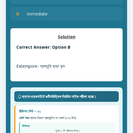
D
immediate
Solution
Correct Answer: Option B
Extempore- প্রস্তুতি ছাড়া কৃত
অ্যাপ/ওয়েবসাইটে রুটিনভিত্তিক নিয়মিত লাইভ পরীক্ষা হচ্ছে।
রিভিশন টেস্ট – ২২
কোর্স নামঃ
ব্যাংক নিয়োগ প্রস্তুতি'র লং কোর্স (২৭৬ দিন)
টপিকসঃ
পূর্বের ৫ টি পরীক্ষার উপর।