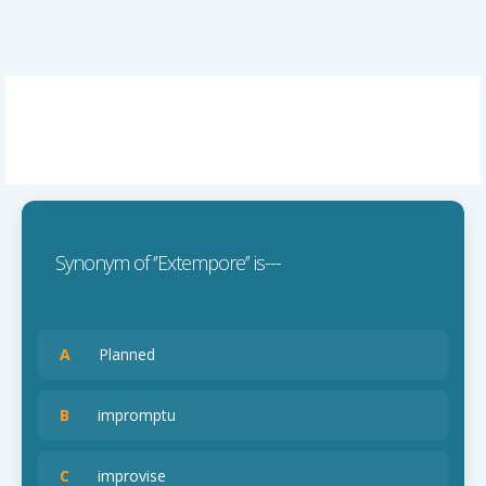
Synonym of ‘’Extempore’’ is---
A
Planned
B
impromptu
C
improvise