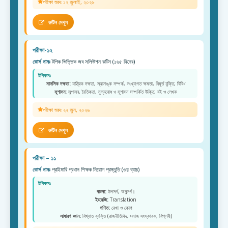
পরীক্ষা শুরুঃ ১২ জুলাই, ২০২৬
রুটিন দেখুন
পরীক্ষা-১২
কোর্স নামঃ
টপিক ভিত্তিক জব সলিউশন রুটিন (১৬৫ দিনের)
টপিকসঃ
মানসিক দক্ষতা:
যান্ত্রিক দক্ষতা, স্থানাঙ্ক সম্পর্ক, সংখ্যাগত ক্ষমতা, বিমূর্ত যুক্তি, বিবিধ
সুশাসন:
সুশাসন, নৈতিকতা, মূল্যবোধ ও সুশাসন সম্পর্কিত উক্তি, বই ও লেখক
পরীক্ষা শুরুঃ ২২ জুন, ২০২৬
রুটিন দেখুন
পরীক্ষা – ১১
কোর্স নামঃ
প্রাইমারি প্রধান শিক্ষক নিয়োগ প্রস্তুতি (৩য় ব্যাচ)
টপিকসঃ
বাংলা:
উপসর্গ, অনুসর্গ।
ইংরেজি:
Translation
গণিত:
রেখা ও কোণ
সাধারণ জ্ঞান:
বিখ্যাত ব্যক্তি (রাজনীতিবিদ, সমাজ সংস্কারক, বিপ্লবী)