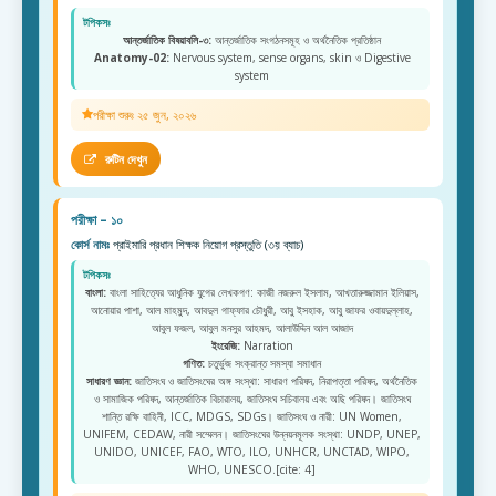
টপিকসঃ
আন্তর্জাতিক বিষয়াবলি-৩:
আন্তর্জাতিক সংগঠনসমূহ ও অর্থনৈতিক প্রতিষ্ঠান
Anatomy-02:
Nervous system, sense organs, skin ও Digestive
system
পরীক্ষা শুরুঃ ২৫ জুন, ২০২৬
রুটিন দেখুন
পরীক্ষা – ১০
কোর্স নামঃ
প্রাইমারি প্রধান শিক্ষক নিয়োগ প্রস্তুতি (৩য় ব্যাচ)
টপিকসঃ
বাংলা:
বাংলা সাহিত্যের আধুনিক যুগের লেখকগণ: কাজী নজরুল ইসলাম, আখতারুজ্জামান ইলিয়াস,
আনোয়ার পাশা, আল মাহমুদ, আবদুল গাফ্ফার চৌধুরী, আবু ইসহাক, আবু জাফর ওবায়দুল্লাহ,
আবুল ফজল, আবুল মনসুর আহমদ, আলাউদ্দিন আল আজাদ
ইংরেজি:
Narration
গণিত:
চতুর্ভুজ সংক্রান্ত সমস্যা সমাধান
সাধারণ জ্ঞান:
জাতিসংঘ ও জাতিসংঘের অঙ্গ সংস্থা: সাধারণ পরিষদ, নিরাপত্তা পরিষদ, অর্থনৈতিক
ও সামাজিক পরিষদ, আন্তর্জাতিক বিচারালয়, জাতিসংঘ সচিবালয় এবং অছি পরিষদ। জাতিসংঘ
শান্তি রক্ষি বাহিনী, ICC, MDGS, SDGs। জাতিসংঘ ও নারী: UN Women,
UNIFEM, CEDAW, নারী সম্মেলন। জাতিসংঘের উন্নয়নমূলক সংস্থা: UNDP, UNEP,
UNIDO, UNICEF, FAO, WTO, ILO, UNHCR, UNCTAD, WIPO,
WHO, UNESCO.[cite: 4]