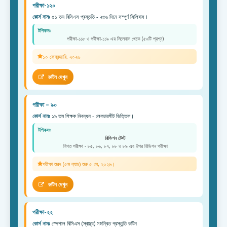
পরীক্ষা-১২০
কোর্স নামঃ
৫১ তম বিসিএস প্রস্ততি - ২৩৬ দিনে সম্পূর্ণ সিলিবাস।
টপিকসঃ
পরীক্ষা-১১৮ ও পরীক্ষা-১১৯ এর সিলেবাস থেকে (৫০টি প্রশ্ন)
১০ ফেব্রুয়ারি, ২০২৬
রুটিন দেখুন
পরীক্ষা – ৯০
কোর্স নামঃ
১৯ তম শিক্ষক নিবন্ধন - লেকচারশীট ভিত্তিক।
টপিকসঃ
রিভিশন টেস্ট
বিগত পরীক্ষা - ৮৫, ৮৬, ৮৭, ৮৮ ও ৮৯ এর উপর রিভিশন পরীক্ষা
পরীক্ষা শুরুঃ (৫ম ব্যাচ) শুরু ৫ মে, ২০২৬।
রুটিন দেখুন
পরীক্ষা-২২
কোর্স নামঃ
স্পেশাল বিসিএস (স্বাস্থ্য) সমন্বিত প্রস্তুতি রুটিন