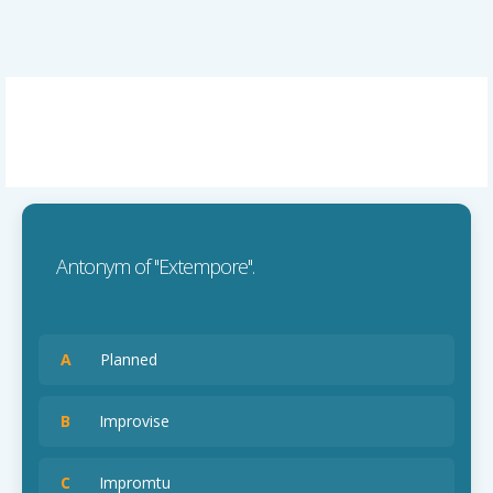
Antonym of ''Extempore''.
A
Planned
B
Improvise
C
Impromtu