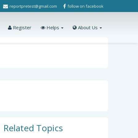
reportpretest@gmail.com
follow on facebook
Register
Helps
About Us
Related Topics