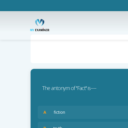
The antonym of ''Fact'' is----
A
fiction