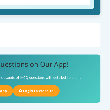
uestions on Our App!
housands of MCQ questions with detailed solutions
 App
Login to Website