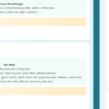
neral Knowledge
ওয়া ও জলবায়ু নিয়ামকসমূহের স্থানীয়, আঞ্চলিক ও বৈশ্বিক প্রভাব।
স্থাপনা: দুর্যোগের ধরন, প্রকৃতি ও ব্যবস্থাপনা।
বাংলা সাহিত্য
ীর মশাররফ হোসেন, দীনবন্ধু মিত্র।
ন, সিকান্দার আবু জাফর, সুকান্ত ভট্টাচার্য, সুনীতিকুমার চট্টোপাধ্যায়,
কুন্দদাস মোহাম্মদ, মোহাম্মদ ওয়াজেদ আলী, মৃত্যুঞ্জয় বিদ্যালঙ্কার, মনিরুজ্জামান, মোহাম্মদ লুৎফর
েনগুপ্ত, রফিক আজাদ, রাজিয়া খান, রাজশেখর বসু, রাবেয়া খাতুন।