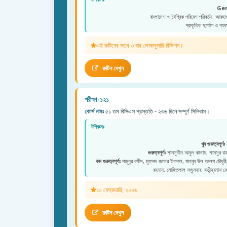
Ge
বাংলাদেশ ও বৈশ্বিক পরিবেশ পরিবর্তন: আবহা
প্রাকৃতিক দুর্যোগ ও ব্যব
এই রুটিনের সাথে ৩ বার ভোকাবুলারি রিভিশন।
রুটিন দেখুন
পরীক্ষা-১২১
কোর্স নামঃ
৫১ তম বিসিএস প্রস্ততি - ২৩৬ দিনে সম্পূর্ণ সিলিবাস।
টপিকসঃ
খুব গুরুত্বপূর্ণঃ
ম
গুরুত্বপূর্ণঃ
শামসুদ্দীন আবুল কালাম, শামসুর রাহমা
কম গুরুত্বপূর্ণঃ
মামুনুর রশীদ, মুহম্মদ জাফর ইকবাল, মাহবুব উল আলম চৌধুরী, মু
রহমান, মোহিতলাল মজুমদার, যতীন্দ্রনাথ স
১০ ফেব্রুয়ারি, ২০২৬
রুটিন দেখুন