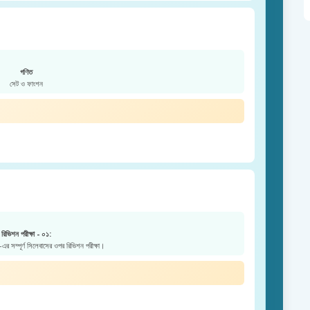
গণিত
সেট ও ফাংশন
রিভিশন পরীক্ষা - ০১:
এর সম্পূর্ণ সিলেবাসের ওপর রিভিশন পরীক্ষা।