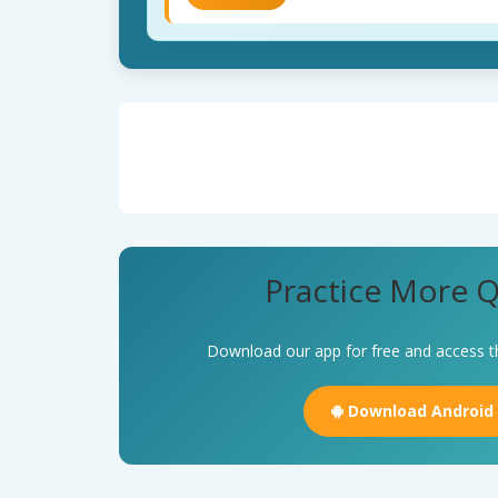
Practice More Q
Download our app for free and access t
Download Android