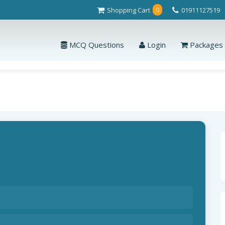
Shopping Cart
01911127519
0
MCQ Questions
Login
Packages