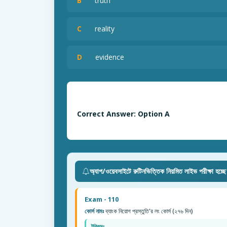
B
truth
C
reality
D
evidence
Correct Answer: Option A
অ্যাপ/ওয়েবসাইটে রুটিনভিত্তিক নিয়মিত লাইভ পরীক্ষা হচ্ছ
Exam - 110
কোর্স নামঃ
ব্যাংক নিয়োগ প্রস্তুতি'র লং কোর্স (২৭৬ দিন)
টপিকসঃ