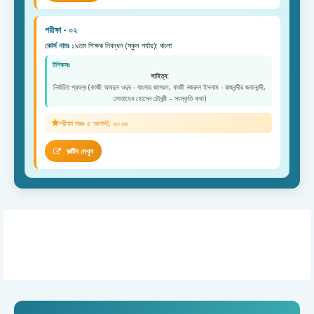
পরীক্ষা - ০২
কোর্স নামঃ
১৯তম শিক্ষক নিবন্ধন (স্কুল পর্যায়): বাংলা
টপিকসঃ
সাহিত্য:
নির্বাচিত প্রবন্ধ (কাজী আবদুল ওদুদ - বাংলার জাগরণ, কাজী নজরুল ইসলাম - রাজবন্দীর জবানবন্দী,
মোতাহের হোসেন চৌধুরী – সংস্কৃতি কথা)
পরীক্ষা শুরুঃ ৫ আগস্ট, ২০২৬
রুটিন দেখুন