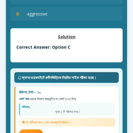
D
aggressive
Solution
Correct Answer: Option C
অ্যাপ/ওয়েবসাইটে রুটিনভিত্তিক নিয়মিত লাইভ পরীক্ষা হচ্ছে।
রিভিশন টেস্ট – ২২
কোর্স নামঃ
ব্যাংক নিয়োগ প্রস্তুতি'র লং কোর্স (২৭৬ দিন)
টপিকসঃ
পূর্বের ৫ টি পরীক্ষার উপর।
এই রুটিনের সাথে ৩ বার ভোকাবুলারি রিভিশন।