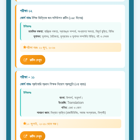
পরীক্ষা-১২
কোর্স নামঃ
টপিক ভিত্তিক জব সলিউশন রুটিন (১৬৫ দিনের)
টপিকসঃ
মানসিক দক্ষতা:
যান্ত্রিক দক্ষতা, স্থানাঙ্ক সম্পর্ক, সংখ্যাগত ক্ষমতা, বিমূর্ত যুক্তি, বিবিধ
সুশাসন:
সুশাসন, নৈতিকতা, মূল্যবোধ ও সুশাসন সম্পর্কিত উক্তি, বই ও লেখক
পরীক্ষা শুরুঃ ২২ জুন, ২০২৬
রুটিন দেখুন
পরীক্ষা – ১১
কোর্স নামঃ
প্রাইমারি প্রধান শিক্ষক নিয়োগ প্রস্তুতি (৩য় ব্যাচ)
টপিকসঃ
বাংলা:
উপসর্গ, অনুসর্গ।
ইংরেজি:
Translation
গণিত:
রেখা ও কোণ
সাধারণ জ্ঞান:
বিখ্যাত ব্যক্তি (রাজনীতিবিদ, সমাজ সংস্কারক, বিপ্লবী)
১০ জুলাই, ২০২৬ থেকে শুরু।
রুটিন দেখুন