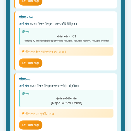
রুটিন দেখুন
পরীক্ষা – ৯৩
কোর্স নামঃ
১৯ তম শিক্ষক নিবন্ধন - লেকচারশীট ভিত্তিক।
টপিকসঃ
সাধারণ জ্ঞান – ICT
ডাটাবেজ & ডাটা কমিউনিকেশন কম্পিউটার নেটওয়ার্ক, নেটওয়ার্ক ডিভাইস, নেটওয়ার্ক টপোলজি
পরীক্ষা শুরুঃ (৫ম ব্যাচ) শুরু ৫ মে, ২০২৬।
রুটিন দেখুন
পরীক্ষা-০৮
কোর্স নামঃ
১৯তম শিক্ষক নিবন্ধন (কলেজ পর্যায়)- রাষ্ট্রবিজ্ঞান
টপিকসঃ
প্রধান রাজনৈতিক বিষয়
[Major Political Trends]
পরীক্ষা শুরুঃ ১২ জুলাই, ২০২৬
রুটিন দেখুন