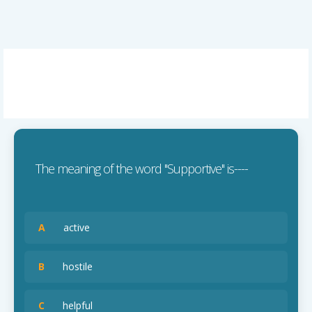
The meaning of the word ''Supportive'' is----
A
active
B
hostile
C
helpful