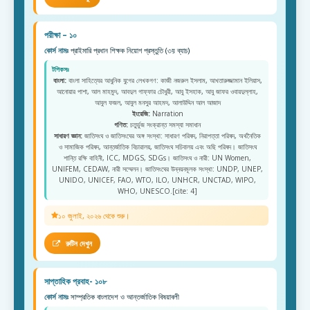
পরীক্ষা – ১০
কোর্স নামঃ
প্রাইমারি প্রধান শিক্ষক নিয়োগ প্রস্তুতি (৩য় ব্যাচ)
টপিকসঃ
বাংলা:
বাংলা সাহিত্যের আধুনিক যুগের লেখকগণ: কাজী নজরুল ইসলাম, আখতারুজ্জামান ইলিয়াস,
আনোয়ার পাশা, আল মাহমুদ, আবদুল গাফ্ফার চৌধুরী, আবু ইসহাক, আবু জাফর ওবায়দুল্লাহ,
আবুল ফজল, আবুল মনসুর আহমদ, আলাউদ্দিন আল আজাদ
ইংরেজি:
Narration
গণিত:
চতুর্ভুজ সংক্রান্ত সমস্যা সমাধান
সাধারণ জ্ঞান:
জাতিসংঘ ও জাতিসংঘের অঙ্গ সংস্থা: সাধারণ পরিষদ, নিরাপত্তা পরিষদ, অর্থনৈতিক
ও সামাজিক পরিষদ, আন্তর্জাতিক বিচারালয়, জাতিসংঘ সচিবালয় এবং অছি পরিষদ। জাতিসংঘ
শান্তি রক্ষি বাহিনী, ICC, MDGS, SDGs। জাতিসংঘ ও নারী: UN Women,
UNIFEM, CEDAW, নারী সম্মেলন। জাতিসংঘের উন্নয়নমূলক সংস্থা: UNDP, UNEP,
UNIDO, UNICEF, FAO, WTO, ILO, UNHCR, UNCTAD, WIPO,
WHO, UNESCO.[cite: 4]
১০ জুলাই, ২০২৬ থেকে শুরু।
রুটিন দেখুন
সাপ্তাহিক প্রবাহ- ১০৮
কোর্স নামঃ
সাম্প্রতিক বাংলাদেশ ও আন্তর্জাতিক বিষয়াবলী