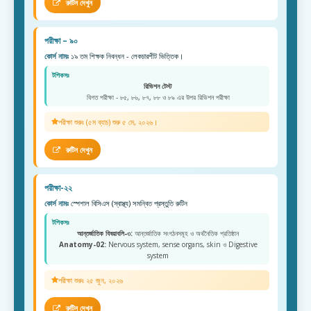
রুটিন দেখুন
পরীক্ষা – ৯০
কোর্স নামঃ
১৯ তম শিক্ষক নিবন্ধন - লেকচারশীট ভিত্তিক।
টপিকসঃ
রিভিশন টেস্ট
বিগত পরীক্ষা - ৮৫, ৮৬, ৮৭, ৮৮ ও ৮৯ এর উপর রিভিশন পরীক্ষা
পরীক্ষা শুরুঃ (৫ম ব্যাচ) শুরু ৫ মে, ২০২৬।
রুটিন দেখুন
পরীক্ষা-২২
কোর্স নামঃ
স্পেশাল বিসিএস (স্বাস্থ্য) সমন্বিত প্রস্তুতি রুটিন
টপিকসঃ
আন্তর্জাতিক বিষয়াবলি-৩:
আন্তর্জাতিক সংগঠনসমূহ ও অর্থনৈতিক প্রতিষ্ঠান
Anatomy-02:
Nervous system, sense organs, skin ও Digestive
system
পরীক্ষা শুরুঃ ২৫ জুন, ২০২৬
রুটিন দেখুন