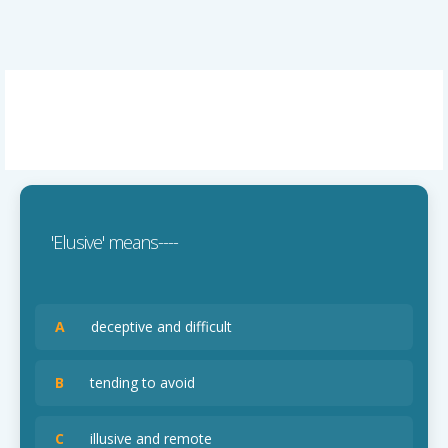
'Elusive' means----
A
deceptive and difficult
B
tending to avoid
C
illusive and remote