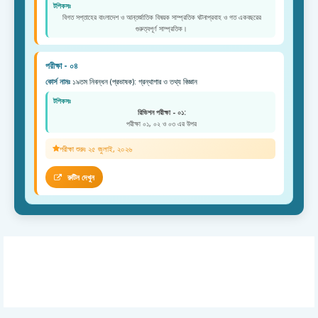
টপিকসঃ
বিগত সপ্তাহের বাংলাদেশ ও আন্তর্জাতিক বিষয়ক সাম্প্রতিক ঘটনাপ্রবাহ ও গত একবছরের
গুরুত্বপূর্ণ সাম্প্রতিক।
পরীক্ষা - ০৪
কোর্স নামঃ
১৯তম নিবন্ধন (প্রভাষক): গ্রন্থাগার ও তথ্য বিজ্ঞান
টপিকসঃ
রিভিশন পরীক্ষা - ০১:
পরীক্ষা ০১, ০২ ও ০৩ এর উপর
পরীক্ষা শুরুঃ ২৫ জুলাই, ২০২৬
রুটিন দেখুন