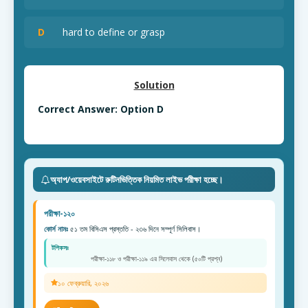
D
hard to define or grasp
Solution
Correct Answer: Option D
অ্যাপ/ওয়েবসাইটে রুটিনভিত্তিক নিয়মিত লাইভ পরীক্ষা হচ্ছে।
পরীক্ষা-১২০
কোর্স নামঃ
৫১ তম বিসিএস প্রস্ততি - ২৩৬ দিনে সম্পূর্ণ সিলিবাস।
টপিকসঃ
পরীক্ষা-১১৮ ও পরীক্ষা-১১৯ এর সিলেবাস থেকে (৫০টি প্রশ্ন)
১০ ফেব্রুয়ারি, ২০২৬