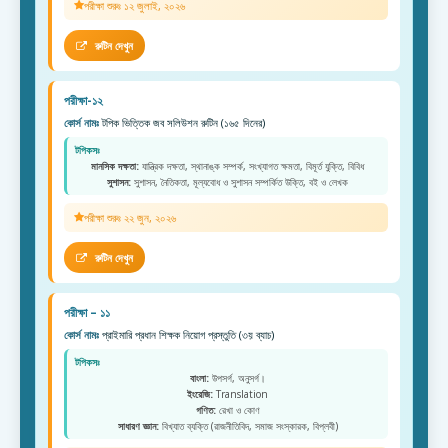
পরীক্ষা শুরুঃ ১২ জুলাই, ২০২৬
রুটিন দেখুন
পরীক্ষা-১২
কোর্স নামঃ
টপিক ভিত্তিক জব সলিউশন রুটিন (১৬৫ দিনের)
টপিকসঃ
মানসিক দক্ষতা:
যান্ত্রিক দক্ষতা, স্থানাঙ্ক সম্পর্ক, সংখ্যাগত ক্ষমতা, বিমূর্ত যুক্তি, বিবিধ
সুশাসন:
সুশাসন, নৈতিকতা, মূল্যবোধ ও সুশাসন সম্পর্কিত উক্তি, বই ও লেখক
পরীক্ষা শুরুঃ ২২ জুন, ২০২৬
রুটিন দেখুন
পরীক্ষা – ১১
কোর্স নামঃ
প্রাইমারি প্রধান শিক্ষক নিয়োগ প্রস্তুতি (৩য় ব্যাচ)
টপিকসঃ
বাংলা:
উপসর্গ, অনুসর্গ।
ইংরেজি:
Translation
গণিত:
রেখা ও কোণ
সাধারণ জ্ঞান:
বিখ্যাত ব্যক্তি (রাজনীতিবিদ, সমাজ সংস্কারক, বিপ্লবী)