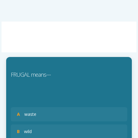
FRUGAL means---
A
waste
B
wild