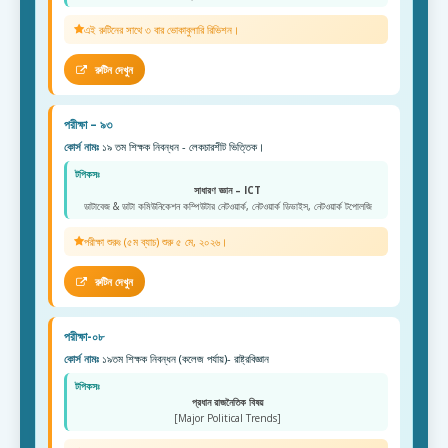
এই রুটিনের সাথে ৩ বার ভোকাবুলারি রিভিশন।
রুটিন দেখুন
পরীক্ষা – ৯৩
কোর্স নামঃ
১৯ তম শিক্ষক নিবন্ধন - লেকচারশীট ভিত্তিক।
টপিকসঃ
সাধারণ জ্ঞান – ICT
ডাটাবেজ & ডাটা কমিউনিকেশন কম্পিউটার নেটওয়ার্ক, নেটওয়ার্ক ডিভাইস, নেটওয়ার্ক টপোলজি
পরীক্ষা শুরুঃ (৫ম ব্যাচ) শুরু ৫ মে, ২০২৬।
রুটিন দেখুন
পরীক্ষা-০৮
কোর্স নামঃ
১৯তম শিক্ষক নিবন্ধন (কলেজ পর্যায়)- রাষ্ট্রবিজ্ঞান
টপিকসঃ
প্রধান রাজনৈতিক বিষয়
[Major Political Trends]