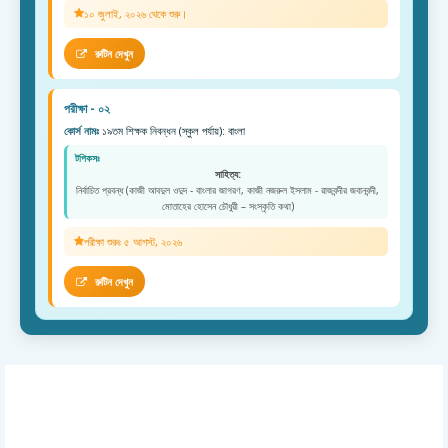
১০ জুলাই, ২০২৬ থেকে শুরু।
রুটিন দেখুন
পরীক্ষা - ০২
কোর্স নামঃ
১৯তম শিক্ষক নিবন্ধন (স্কুল পর্যায়): বাংলা
টপিকসঃ
সাহিত্য:
নির্বাচিত প্রবন্ধ (কাজী আবদুল ওদুদ - বাংলার জাগরণ, কাজী নজরুল ইসলাম - রাজবন্দীর জবানবন্দী,
মোতাহের হোসেন চৌধুরী – সংস্কৃতি কথা)
পরীক্ষা শুরুঃ ৫ আগস্ট, ২০২৬
রুটিন দেখুন