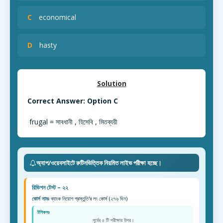
C
economical
D
hasty
Solution
Correct Answer: Option C
frugal = সাবধানী , হিসেবি , মিতব্যয়ী
অ্যাপ/ওয়েবসাইটে রুটিনভিত্তিক নিয়মিত লাইভ পরীক্ষা হচ্ছে।
রিভিশন টেস্ট – ২২
কোর্স নামঃ
ব্যাংক নিয়োগ প্রস্তুতি'র লং কোর্স (২৭৬ দিন)
টপিকসঃ
পূর্বের ৫ টি পরীক্ষার উপর।