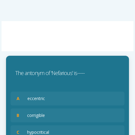
The antonym of 'Nefarious' is-----
A
eccentric
B
corrigible
C
hypocritical