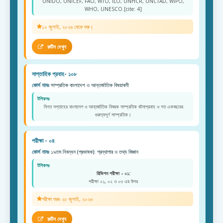
UNIDO, UNICEF, FAO, WTO, ILO, UNHCR, UNCTAD, WIPO,
WHO, UNESCO.[cite: 4]
১০ জুলাই, ২০২৬ থেকে শুরু।
রুটিন দেখুন
সাপ্তাহিক প্রবাহ- ১০৮
কোর্স নামঃ
সাম্প্রতিক বাংলাদেশ ও আন্তর্জাতিক বিষয়াবলী
টপিকসঃ
বিগত সপ্তাহের বাংলাদেশ ও আন্তর্জাতিক বিষয়ক সাম্প্রতিক ঘটনাপ্রবাহ ও গত একবছরের
গুরুত্বপূর্ণ সাম্প্রতিক।
পরীক্ষা - ০৪
কোর্স নামঃ
১৯তম নিবন্ধন (প্রভাষক): গ্রন্থাগার ও তথ্য বিজ্ঞান
টপিকসঃ
রিভিশন পরীক্ষা - ০১:
পরীক্ষা ০১, ০২ ও ০৩ এর উপর
পরীক্ষা শুরুঃ ২৫ জুলাই, ২০২৬
রুটিন দেখুন