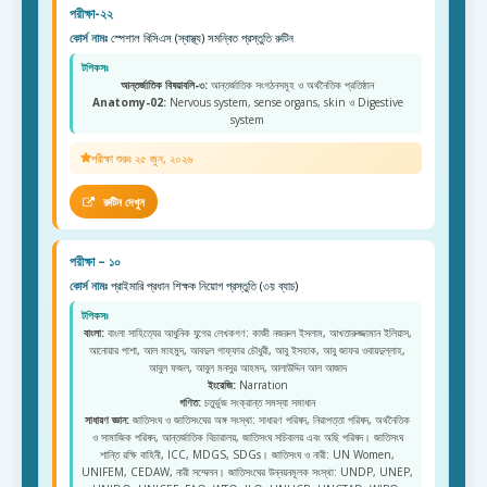
পরীক্ষা-২২
কোর্স নামঃ
স্পেশাল বিসিএস (স্বাস্থ্য) সমন্বিত প্রস্তুতি রুটিন
টপিকসঃ
আন্তর্জাতিক বিষয়াবলি-৩:
আন্তর্জাতিক সংগঠনসমূহ ও অর্থনৈতিক প্রতিষ্ঠান
Anatomy-02:
Nervous system, sense organs, skin ও Digestive
system
পরীক্ষা শুরুঃ ২৫ জুন, ২০২৬
রুটিন দেখুন
পরীক্ষা – ১০
কোর্স নামঃ
প্রাইমারি প্রধান শিক্ষক নিয়োগ প্রস্তুতি (৩য় ব্যাচ)
টপিকসঃ
বাংলা:
বাংলা সাহিত্যের আধুনিক যুগের লেখকগণ: কাজী নজরুল ইসলাম, আখতারুজ্জামান ইলিয়াস,
আনোয়ার পাশা, আল মাহমুদ, আবদুল গাফ্ফার চৌধুরী, আবু ইসহাক, আবু জাফর ওবায়দুল্লাহ,
আবুল ফজল, আবুল মনসুর আহমদ, আলাউদ্দিন আল আজাদ
ইংরেজি:
Narration
গণিত:
চতুর্ভুজ সংক্রান্ত সমস্যা সমাধান
সাধারণ জ্ঞান:
জাতিসংঘ ও জাতিসংঘের অঙ্গ সংস্থা: সাধারণ পরিষদ, নিরাপত্তা পরিষদ, অর্থনৈতিক
ও সামাজিক পরিষদ, আন্তর্জাতিক বিচারালয়, জাতিসংঘ সচিবালয় এবং অছি পরিষদ। জাতিসংঘ
শান্তি রক্ষি বাহিনী, ICC, MDGS, SDGs। জাতিসংঘ ও নারী: UN Women,
UNIFEM, CEDAW, নারী সম্মেলন। জাতিসংঘের উন্নয়নমূলক সংস্থা: UNDP, UNEP,