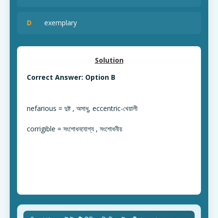
D
exemplary
Solution
Correct Answer: Option B
nefarious = দুষ্ট , অসাধু, eccentric-খেয়ালী
corrigible = সংশোধনযোগ্য , সংশোধনীয়