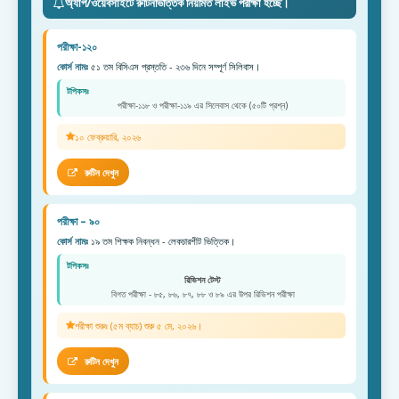
অ্যাপ/ওয়েবসাইটে রুটিনভিত্তিক নিয়মিত লাইভ পরীক্ষা হচ্ছে।
পরীক্ষা-১২০
কোর্স নামঃ
৫১ তম বিসিএস প্রস্ততি - ২৩৬ দিনে সম্পূর্ণ সিলিবাস।
টপিকসঃ
পরীক্ষা-১১৮ ও পরীক্ষা-১১৯ এর সিলেবাস থেকে (৫০টি প্রশ্ন)
১০ ফেব্রুয়ারি, ২০২৬
রুটিন দেখুন
পরীক্ষা – ৯০
কোর্স নামঃ
১৯ তম শিক্ষক নিবন্ধন - লেকচারশীট ভিত্তিক।
টপিকসঃ
রিভিশন টেস্ট
বিগত পরীক্ষা - ৮৫, ৮৬, ৮৭, ৮৮ ও ৮৯ এর উপর রিভিশন পরীক্ষা
পরীক্ষা শুরুঃ (৫ম ব্যাচ) শুরু ৫ মে, ২০২৬।
রুটিন দেখুন