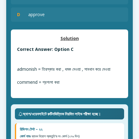
D
approve
Solution
Correct Answer: Option C
admonish = তিরস্কার করা , ধমক দেওয়া , সাবধান করে দেওয়া
commend = প্রশংসা করা
অ্যাপ/ওয়েবসাইটে রুটিনভিত্তিক নিয়মিত লাইভ পরীক্ষা হচ্ছে।
রিভিশন টেস্ট – ২২
কোর্স নামঃ
ব্যাংক নিয়োগ প্রস্তুতি'র লং কোর্স (২৭৬ দিন)