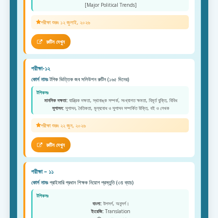
[Major Political Trends]
পরীক্ষা শুরুঃ ১২ জুলাই, ২০২৬
রুটিন দেখুন
পরীক্ষা-১২
কোর্স নামঃ
টপিক ভিত্তিক জব সলিউশন রুটিন (১৬৫ দিনের)
টপিকসঃ
মানসিক দক্ষতা:
যান্ত্রিক দক্ষতা, স্থানাঙ্ক সম্পর্ক, সংখ্যাগত ক্ষমতা, বিমূর্ত যুক্তি, বিবিধ
সুশাসন:
সুশাসন, নৈতিকতা, মূল্যবোধ ও সুশাসন সম্পর্কিত উক্তি, বই ও লেখক
পরীক্ষা শুরুঃ ২২ জুন, ২০২৬
রুটিন দেখুন
পরীক্ষা – ১১
কোর্স নামঃ
প্রাইমারি প্রধান শিক্ষক নিয়োগ প্রস্তুতি (৩য় ব্যাচ)
টপিকসঃ
বাংলা:
উপসর্গ, অনুসর্গ।
ইংরেজি:
Translation