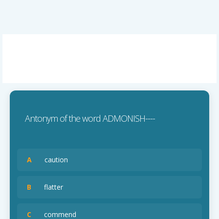
Antonym of the word ADMONISH----
A
caution
B
flatter
C
commend