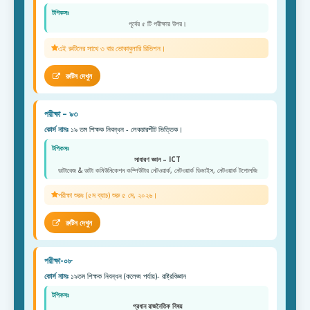
টপিকসঃ
পূর্বের ৫ টি পরীক্ষার উপর।
এই রুটিনের সাথে ৩ বার ভোকাবুলারি রিভিশন।
রুটিন দেখুন
পরীক্ষা – ৯৩
কোর্স নামঃ
১৯ তম শিক্ষক নিবন্ধন - লেকচারশীট ভিত্তিক।
টপিকসঃ
সাধারণ জ্ঞান – ICT
ডাটাবেজ & ডাটা কমিউনিকেশন কম্পিউটার নেটওয়ার্ক, নেটওয়ার্ক ডিভাইস, নেটওয়ার্ক টপোলজি
পরীক্ষা শুরুঃ (৫ম ব্যাচ) শুরু ৫ মে, ২০২৬।
রুটিন দেখুন
পরীক্ষা-০৮
কোর্স নামঃ
১৯তম শিক্ষক নিবন্ধন (কলেজ পর্যায়)- রাষ্ট্রবিজ্ঞান
টপিকসঃ
প্রধান রাজনৈতিক বিষয়