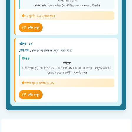
গণিত:
রেখা ও কোণ
সাধারণ জ্ঞান:
বিখ্যাত ব্যক্তি (রাজনীতিবিদ, সমাজ সংস্কারক, বিপ্লবী)
১০ জুলাই, ২০২৬ থেকে শুরু।
রুটিন দেখুন
পরীক্ষা - ০২
কোর্স নামঃ
১৯তম শিক্ষক নিবন্ধন (স্কুল পর্যায়): বাংলা
টপিকসঃ
সাহিত্য:
নির্বাচিত প্রবন্ধ (কাজী আবদুল ওদুদ - বাংলার জাগরণ, কাজী নজরুল ইসলাম - রাজবন্দীর জবানবন্দী,
মোতাহের হোসেন চৌধুরী – সংস্কৃতি কথা)
পরীক্ষা শুরুঃ ৫ আগস্ট, ২০২৬
রুটিন দেখুন