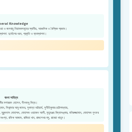
neral Knowledge
ওয়া ও জলবায়ু নিয়ামকসমূহের স্থানীয়, আঞ্চলিক ও বৈশ্বিক প্রভাব।
স্থাপনা: দুর্যোগের ধরন, প্রকৃতি ও ব্যবস্থাপনা।
বাংলা সাহিত্য
ীর মশাররফ হোসেন, দীনবন্ধু মিত্র।
ন, সিকান্দার আবু জাফর, সুকান্ত ভট্টাচার্য, সুনীতিকুমার চট্টোপাধ্যায়,
কুন্দদাস মোহাম্মদ, মোহাম্মদ ওয়াজেদ আলী, মৃত্যুঞ্জয় বিদ্যালঙ্কার, মনিরুজ্জামান, মোহাম্মদ লুৎফর
েনগুপ্ত, রফিক আজাদ, রাজিয়া খান, রাজশেখর বসু, রাবেয়া খাতুন।