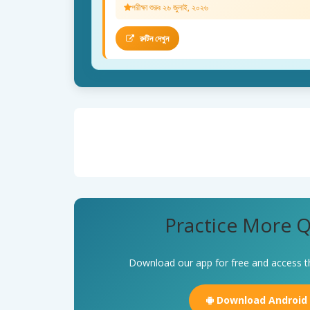
পরীক্ষা শুরুঃ ২৬ জুলাই, ২০২৬
রুটিন দেখুন
Practice More Q
Download our app for free and access t
Download Android