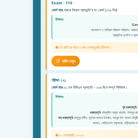
Exam - 110
কোর্স নামঃ
ব্যাংক নিয়োগ প্রস্তুতি'র লং কোর্স (২৭৬ দিন)
টপিকসঃ
Ge
বাংলাদেশ ও বৈশ্বিক পরিবেশ পরিবর্তন: আবহা
প্রাকৃতিক দুর্যোগ ও ব্যব
এই রুটিনের সাথে ৩ বার ভোকাবুলারি রিভিশন।
রুটিন দেখুন
পরীক্ষা-১২১
কোর্স নামঃ
৫১ তম বিসিএস প্রস্ততি - ২৩৬ দিনে সম্পূর্ণ সিলিবাস।
টপিকসঃ
খুব গুরুত্বপূর্ণঃ
ম
গুরুত্বপূর্ণঃ
শামসুদ্দীন আবুল কালাম, শামসুর রাহমা
কম গুরুত্বপূর্ণঃ
মামুনুর রশীদ, মুহম্মদ জাফর ইকবাল, মাহবুব উল আলম চৌধুরী, মু
রহমান, মোহিতলাল মজুমদার, যতীন্দ্রনাথ স
১০ ফেব্রুয়ারি, ২০২৬