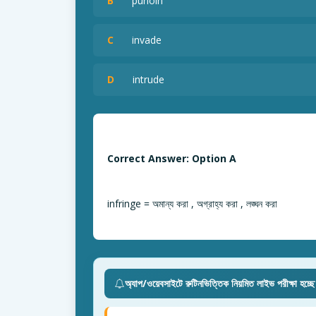
B
purloin
C
invade
D
intrude
Correct Answer: Option A
infringe = অমান্য করা , অগ্রাহ্য করা , লঙ্ঘন করা
অ্যাপ/ওয়েবসাইটে রুটিনভিত্তিক নিয়মিত লাইভ পরীক্ষা হচ্ছ