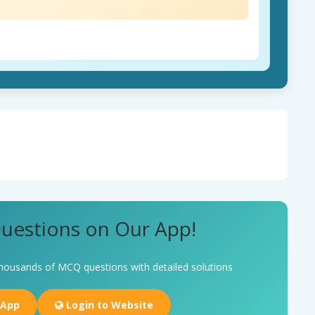
uestions on Our App!
housands of MCQ questions with detailed solutions
 App
Login to Website