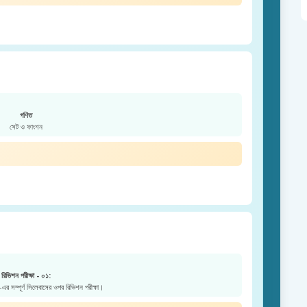
গণিত
সেট ও ফাংশন
রিভিশন পরীক্ষা - ০১:
এর সম্পূর্ণ সিলেবাসের ওপর রিভিশন পরীক্ষা।