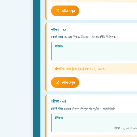
রুটিন দেখুন
পরীক্ষা – ৯১
কোর্স নামঃ
১৯ তম শিক্ষক নিবন্ধন - লেকচারশীট ভিত্তিক।
টপিকসঃ
পরীক্ষা শুরুঃ (৫ম ব্যাচ) শুরু ৫ মে, ২০২৬।
রুটিন দেখুন
পরীক্ষা - ০৪
কোর্স নামঃ
১৯তম শিক্ষক নিবন্ধন প্রস্তুতি - সমাজবিজ্ঞান
টপিকসঃ
পরীক্ষা ০১, ০২ ও ০৩-