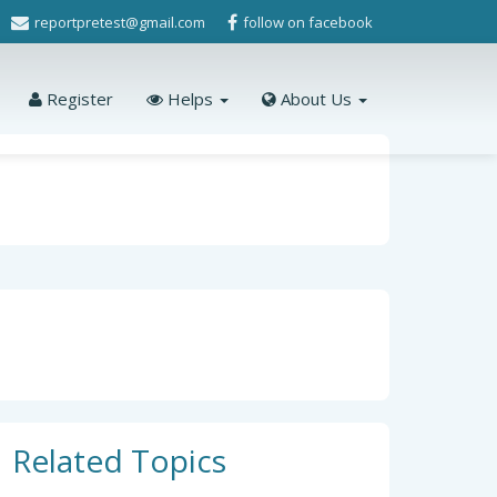
reportpretest@gmail.com
follow on facebook
Register
Helps
About Us
Related Topics