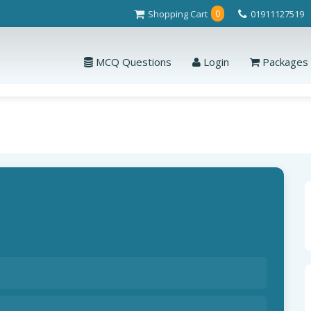
Shopping Cart
01911127519
0
MCQ Questions
Login
Packages