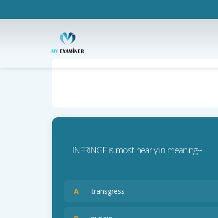
INFRINGE is most nearly in meaning--
A
transgress