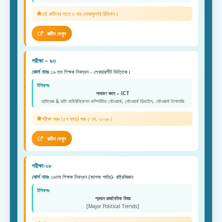
এই রুটিনের সাথে ৩ বার ভোকাবুলারি রিভিশন।
রুটিন দেখুন
পরীক্ষা – ৯৩
কোর্স নামঃ
১৯ তম শিক্ষক নিবন্ধন - লেকচারশীট ভিত্তিক।
টপিকসঃ
সাধারণ জ্ঞান – ICT
ডাটাবেজ & ডাটা কমিউনিকেশন কম্পিউটার নেটওয়ার্ক, নেটওয়ার্ক ডিভাইস, নেটওয়ার্ক টপোলজি
পরীক্ষা শুরুঃ (৫ম ব্যাচ) শুরু ৫ মে, ২০২৬।
রুটিন দেখুন
পরীক্ষা-০৮
কোর্স নামঃ
১৯তম শিক্ষক নিবন্ধন (কলেজ পর্যায়)- রাষ্ট্রবিজ্ঞান
টপিকসঃ
প্রধান রাজনৈতিক বিষয়
[Major Political Trends]