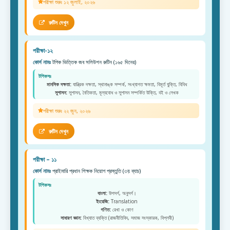
পরীক্ষা শুরুঃ ১২ জুলাই, ২০২৬
রুটিন দেখুন
পরীক্ষা-১২
কোর্স নামঃ
টপিক ভিত্তিক জব সলিউশন রুটিন (১৬৫ দিনের)
টপিকসঃ
মানসিক দক্ষতা:
যান্ত্রিক দক্ষতা, স্থানাঙ্ক সম্পর্ক, সংখ্যাগত ক্ষমতা, বিমূর্ত যুক্তি, বিবিধ
সুশাসন:
সুশাসন, নৈতিকতা, মূল্যবোধ ও সুশাসন সম্পর্কিত উক্তি, বই ও লেখক
পরীক্ষা শুরুঃ ২২ জুন, ২০২৬
রুটিন দেখুন
পরীক্ষা – ১১
কোর্স নামঃ
প্রাইমারি প্রধান শিক্ষক নিয়োগ প্রস্তুতি (৩য় ব্যাচ)
টপিকসঃ
বাংলা:
উপসর্গ, অনুসর্গ।
ইংরেজি:
Translation
গণিত:
রেখা ও কোণ
সাধারণ জ্ঞান:
বিখ্যাত ব্যক্তি (রাজনীতিবিদ, সমাজ সংস্কারক, বিপ্লবী)