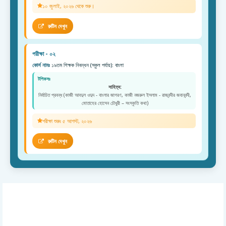
১০ জুলাই, ২০২৬ থেকে শুরু।
রুটিন দেখুন
পরীক্ষা - ০২
কোর্স নামঃ
১৯তম শিক্ষক নিবন্ধন (স্কুল পর্যায়): বাংলা
টপিকসঃ
সাহিত্য:
নির্বাচিত প্রবন্ধ (কাজী আবদুল ওদুদ - বাংলার জাগরণ, কাজী নজরুল ইসলাম - রাজবন্দীর জবানবন্দী,
মোতাহের হোসেন চৌধুরী – সংস্কৃতি কথা)
পরীক্ষা শুরুঃ ৫ আগস্ট, ২০২৬
রুটিন দেখুন