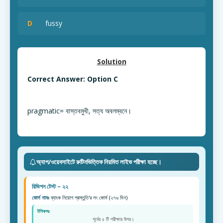
D
fussy
Solution
Correct Answer: Option C
pragmatic= বাস্তবমুখী, সত্য অবলম্বনে।
অ্যাপ/ওয়েবসাইটে রুটিনভিত্তিক নিয়মিত লাইভ পরীক্ষা হচ্ছে।
রিভিশন টেস্ট – ২২
কোর্স নামঃ
ব্যাংক নিয়োগ প্রস্তুতি'র লং কোর্স (২৭৬ দিন)
টপিকসঃ
পূর্বের ৫ টি পরীক্ষার উপর।