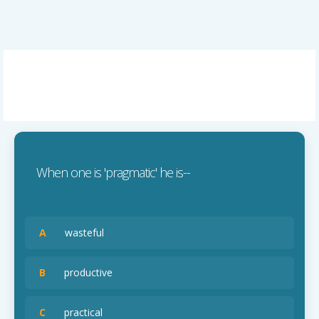
When one is 'pragmatic' he is--
A
wasteful
B
productive
C
practical