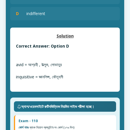
D
indifferent
Solution
Correct Answer: Option D
avid = আগ্রহী , উত্সুক, লোভাতুর
inquisitive = জ্ঞানলিপ্স, কৌতূহলী
অ্যাপ/ওয়েবসাইটে রুটিনভিত্তিক নিয়মিত লাইভ পরীক্ষা হচ্ছে।
Exam - 110
কোর্স নামঃ
ব্যাংক নিয়োগ প্রস্তুতি'র লং কোর্স (২৭৬ দিন)