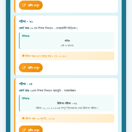
রুটিন দেখুন
পরীক্ষা – ৯১
কোর্স নামঃ
১৯ তম শিক্ষক নিবন্ধন - লেকচারশীট ভিত্তিক।
টপিকসঃ
গণিত
সেট ও ফাংশন
পরীক্ষা শুরুঃ (৫ম ব্যাচ) শুরু ৫ মে, ২০২৬।
রুটিন দেখুন
পরীক্ষা - ০৪
কোর্স নামঃ
১৯তম শিক্ষক নিবন্ধন প্রস্তুতি - সমাজবিজ্ঞান
টপিকসঃ
রিভিশন পরীক্ষা - ০১:
পরীক্ষা ০১, ০২ ও ০৩-এর সম্পূর্ণ সিলেবাসের ওপর রিভিশন পরীক্ষা।
পরীক্ষা শুরুঃ ২৬ জুলাই, ২০২৬
রুটিন দেখুন