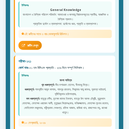
টপিকসঃ
General Knowledge
বাংলাদেশ ও বৈশ্বিক পরিবেশ পরিবর্তন: আবহাওয়া ও জলবায়ু নিয়ামকসমূহের স্থানীয়, আঞ্চলিক ও
বৈশ্বিক প্রভাব।
প্রাকৃতিক দুর্যোগ ও ব্যবস্থাপনা: দুর্যোগের ধরন, প্রকৃতি ও ব্যবস্থাপনা।
এই রুটিনের সাথে ৩ বার ভোকাবুলারি রিভিশন।
রুটিন দেখুন
পরীক্ষা-১২১
কোর্স নামঃ
৫১ তম বিসিএস প্রস্ততি - ২৩৬ দিনে সম্পূর্ণ সিলিবাস।
টপিকসঃ
বাংলা সাহিত্য
খুব গুরুত্বপূর্ণঃ
মীর মশাররফ হোসেন, দীনবন্ধু মিত্র।
গুরুত্বপূর্ণঃ
শামসুদ্দীন আবুল কালাম, শামসুর রাহমান, সিকান্দার আবু জাফর, সুকান্ত ভট্টাচার্য,
সুনীতিকুমার চট্টোপাধ্যায়,
কম গুরুত্বপূর্ণঃ
মামুনুর রশীদ, মুহম্মদ জাফর ইকবাল, মাহবুব উল আলম চৌধুরী, মুকুন্দদাস
মোহাম্মদ, মোহাম্মদ ওয়াজেদ আলী, মৃত্যুঞ্জয় বিদ্যালঙ্কার, মনিরুজ্জামান, মোহাম্মদ লুৎফর রহমান,
মোহিতলাল মজুমদার, যতীন্দ্রনাথ সেনগুপ্ত, রফিক আজাদ, রাজিয়া খান, রাজশেখর বসু, রাবেয়া
খাতুন।
১০ ফেব্রুয়ারি, ২০২৬