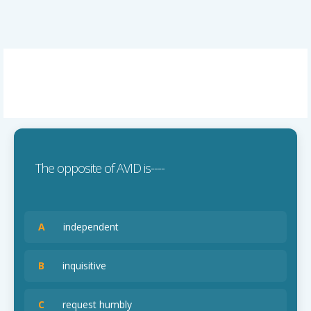
The opposite of AVID is----
A
independent
B
inquisitive
C
request humbly