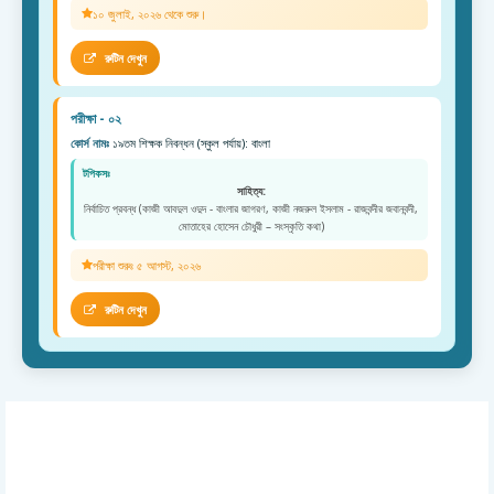
১০ জুলাই, ২০২৬ থেকে শুরু।
রুটিন দেখুন
পরীক্ষা - ০২
কোর্স নামঃ
১৯তম শিক্ষক নিবন্ধন (স্কুল পর্যায়): বাংলা
টপিকসঃ
সাহিত্য:
নির্বাচিত প্রবন্ধ (কাজী আবদুল ওদুদ - বাংলার জাগরণ, কাজী নজরুল ইসলাম - রাজবন্দীর জবানবন্দী,
মোতাহের হোসেন চৌধুরী – সংস্কৃতি কথা)
পরীক্ষা শুরুঃ ৫ আগস্ট, ২০২৬
রুটিন দেখুন