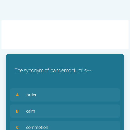
The synonym of 'pandemonium' is---
A
order
B
calm
C
commotion