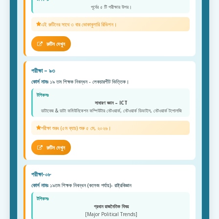
পূর্বের ৫ টি পরীক্ষার উপর।
এই রুটিনের সাথে ৩ বার ভোকাবুলারি রিভিশন।
রুটিন দেখুন
পরীক্ষা – ৯৩
কোর্স নামঃ
১৯ তম শিক্ষক নিবন্ধন - লেকচারশীট ভিত্তিক।
টপিকসঃ
সাধারণ জ্ঞান – ICT
ডাটাবেজ & ডাটা কমিউনিকেশন কম্পিউটার নেটওয়ার্ক, নেটওয়ার্ক ডিভাইস, নেটওয়ার্ক টপোলজি
পরীক্ষা শুরুঃ (৫ম ব্যাচ) শুরু ৫ মে, ২০২৬।
রুটিন দেখুন
পরীক্ষা-০৮
কোর্স নামঃ
১৯তম শিক্ষক নিবন্ধন (কলেজ পর্যায়)- রাষ্ট্রবিজ্ঞান
টপিকসঃ
প্রধান রাজনৈতিক বিষয়
[Major Political Trends]