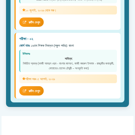
১০ জুলাই, ২০২৬ থেকে শুরু।
রুটিন দেখুন
পরীক্ষা - ০২
কোর্স নামঃ
১৯তম শিক্ষক নিবন্ধন (স্কুল পর্যায়): বাংলা
টপিকসঃ
সাহিত্য:
নির্বাচিত প্রবন্ধ (কাজী আবদুল ওদুদ - বাংলার জাগরণ, কাজী নজরুল ইসলাম - রাজবন্দীর জবানবন্দী,
মোতাহের হোসেন চৌধুরী – সংস্কৃতি কথা)
পরীক্ষা শুরুঃ ৫ আগস্ট, ২০২৬
রুটিন দেখুন