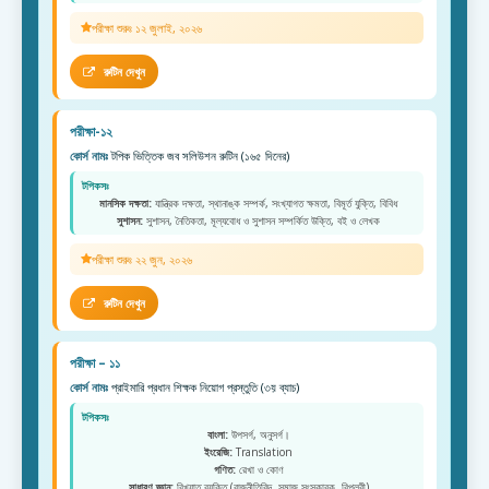
পরীক্ষা শুরুঃ ১২ জুলাই, ২০২৬
রুটিন দেখুন
পরীক্ষা-১২
কোর্স নামঃ
টপিক ভিত্তিক জব সলিউশন রুটিন (১৬৫ দিনের)
টপিকসঃ
মানসিক দক্ষতা:
যান্ত্রিক দক্ষতা, স্থানাঙ্ক সম্পর্ক, সংখ্যাগত ক্ষমতা, বিমূর্ত যুক্তি, বিবিধ
সুশাসন:
সুশাসন, নৈতিকতা, মূল্যবোধ ও সুশাসন সম্পর্কিত উক্তি, বই ও লেখক
পরীক্ষা শুরুঃ ২২ জুন, ২০২৬
রুটিন দেখুন
পরীক্ষা – ১১
কোর্স নামঃ
প্রাইমারি প্রধান শিক্ষক নিয়োগ প্রস্তুতি (৩য় ব্যাচ)
টপিকসঃ
বাংলা:
উপসর্গ, অনুসর্গ।
ইংরেজি:
Translation
গণিত:
রেখা ও কোণ
সাধারণ জ্ঞান:
বিখ্যাত ব্যক্তি (রাজনীতিবিদ, সমাজ সংস্কারক, বিপ্লবী)