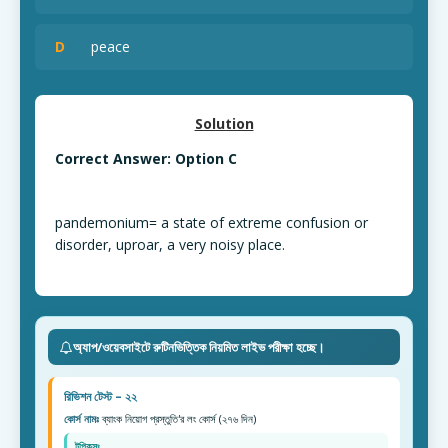
D
peace
Solution
Correct Answer: Option C
pandemonium= a state of extreme confusion or
disorder, uproar, a very noisy place.
অ্যাপ/ওয়েবসাইটে রুটিনভিত্তিক নিয়মিত লাইভ পরীক্ষা হচ্ছে।
রিভিশন টেস্ট – ২২
কোর্স নামঃ
ব্যাংক নিয়োগ প্রস্তুতি'র লং কোর্স (২৭৬ দিন)
টপিকসঃ