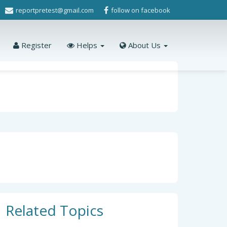
reportpretest@gmail.com
follow on facebook
Register
Helps
About Us
Related Topics