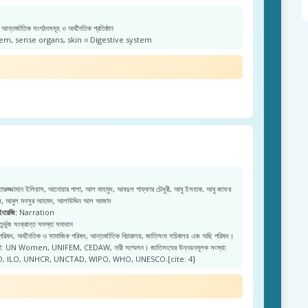
আন্তর্জাতিক সংগঠনসমূহ ও অর্থনৈতিক প্রতিষ্ঠান
m, sense organs, skin ও Digestive system
রুজ্জামান ইলিয়াস, আনোয়ার পাশা, আল মাহমুদ, আবদুল গাফ্ফার চৌধুরী, আবু ইসহাক, আবু জাফর
জল, আবুল মনসুর আহমদ, আলাউদ্দিন আল আজাদ
ইংরেজি:
Narration
ুর্ভুজ সংক্রান্ত সমস্যা সমাধান
 পরিষদ, অর্থনৈতিক ও সামাজিক পরিষদ, আন্তর্জাতিক বিচারালয়, জাতিসংঘ সচিবালয় এবং অছি পরিষদ।
নারী: UN Women, UNIFEM, CEDAW, নারী সম্মেলন। জাতিসংঘের উন্নয়নমূলক সংস্থা:
, ILO, UNHCR, UNCTAD, WIPO, WHO, UNESCO.[cite: 4]