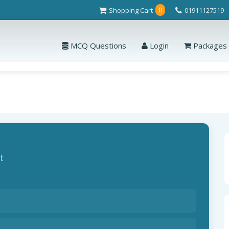
Shopping Cart
01911127519
0
MCQ Questions
Login
Packages
t