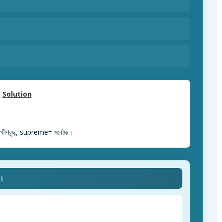
Solution
ষীণবুদ্ধ্, supreme= সর্বোচ্চ।
ে।