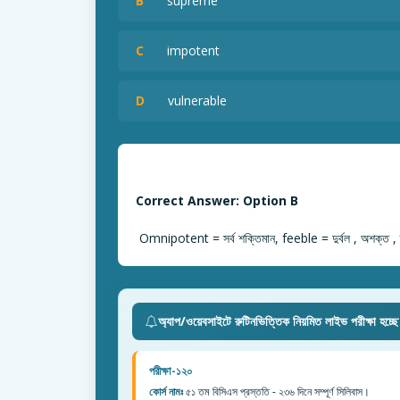
B
supreme
C
impotent
D
vulnerable
Correct Answer: Option B
Omnipotent = সর্ব শক্তিমান, feeble = দুর্বল , অশক্ত , ক্
অ্যাপ/ওয়েবসাইটে রুটিনভিত্তিক নিয়মিত লাইভ পরীক্ষা হচ্ছ
পরীক্ষা-১২০
কোর্স নামঃ
৫১ তম বিসিএস প্রস্ততি - ২৩৬ দিনে সম্পূর্ণ সিলিবাস।