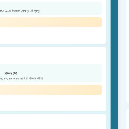
ক্ষা-১১৯ এর সিলেবাস থেকে (৫০টি প্রশ্ন)
রিভিশন টেস্ট
 ৮৬, ৮৭, ৮৮ ও ৮৯ এর উপর রিভিশন পরীক্ষা