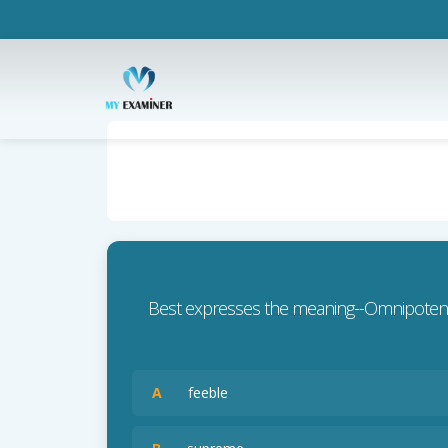
Best expresses the meaning--Omnipoten
A
feeble