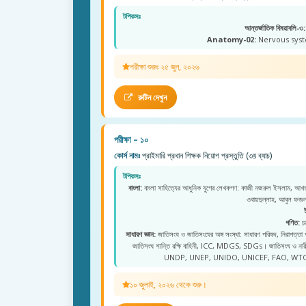
টপিকসঃ
আন্তর্জাতিক বিষয়াবলি-৩:
Anatomy-02:
Nervous syste
পরীক্ষা শুরুঃ ২৫ জুন, ২০২৬
রুটিন দেখুন
পরীক্ষা – ১০
কোর্স নামঃ
প্রাইমারি প্রধান শিক্ষক নিয়োগ প্রস্তুতি (৩য় ব্যাচ)
টপিকসঃ
বাংলা:
বাংলা সাহিত্যের আধুনিক যুগের লেখকগণ: কাজী নজরুল ইসলাম, আখতা
ওবায়দুল্লাহ, আবুল ফ
গণিত:
চত
সাধারণ জ্ঞান:
জাতিসংঘ ও জাতিসংঘের অঙ্গ সংস্থা: সাধারণ পরিষদ, নিরাপত্তা
জাতিসংঘ শান্তি রক্ষি বাহিনী, ICC, MDGS, SDGs। জাতিসংঘ ও 
UNDP, UNEP, UNIDO, UNICEF, FAO, WTO
১০ জুলাই, ২০২৬ থেকে শুরু।