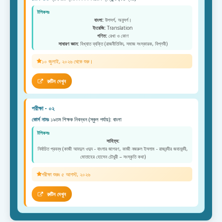
টপিকসঃ
বাংলা:
উপসর্গ, অনুসর্গ।
ইংরেজি:
Translation
গণিত:
রেখা ও কোণ
সাধারণ জ্ঞান:
বিখ্যাত ব্যক্তি (রাজনীতিবিদ, সমাজ সংস্কারক, বিপ্লবী)
১০ জুলাই, ২০২৬ থেকে শুরু।
রুটিন দেখুন
পরীক্ষা - ০২
কোর্স নামঃ
১৯তম শিক্ষক নিবন্ধন (স্কুল পর্যায়): বাংলা
টপিকসঃ
সাহিত্য:
নির্বাচিত প্রবন্ধ (কাজী আবদুল ওদুদ - বাংলার জাগরণ, কাজী নজরুল ইসলাম - রাজবন্দীর জবানবন্দী,
মোতাহের হোসেন চৌধুরী – সংস্কৃতি কথা)
পরীক্ষা শুরুঃ ৫ আগস্ট, ২০২৬
রুটিন দেখুন