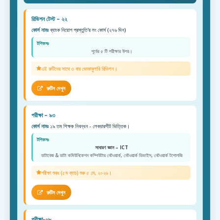
রিভিশন টেস্ট – ২২
কোর্স নামঃ
ব্যাংক নিয়োগ প্রস্তুতি'র লং কোর্স (২৭৬ দিন)
টপিকসঃ
পূর্বের ৫ টি পরীক্ষার উপর।
এই রুটিনের সাথে ৩ বার ভোকাবুলারি রিভিশন।
রুটিন দেখুন
পরীক্ষা – ৯৩
কোর্স নামঃ
১৯ তম শিক্ষক নিবন্ধন - লেকচারশীট ভিত্তিক।
টপিকসঃ
সাধারণ জ্ঞান – ICT
ডাটাবেজ & ডাটা কমিউনিকেশন কম্পিউটার নেটওয়ার্ক, নেটওয়ার্ক ডিভাইস, নেটওয়ার্ক টপোলজি
পরীক্ষা শুরুঃ (৫ম ব্যাচ) শুরু ৫ মে, ২০২৬।
রুটিন দেখুন
পরীক্ষা-০৮