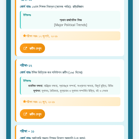
কোর্স নামঃ
১৯তম শিক্ষক নিবন্ধন (কলেজ পর্যায়)- রাষ্ট্রবিজ্ঞান
টপিকসঃ
প্রধান রাজনৈতিক বিষয়
[Major Political Trends]
পরীক্ষা শুরুঃ ১২ জুলাই, ২০২৬
রুটিন দেখুন
পরীক্ষা-১২
কোর্স নামঃ
টপিক ভিত্তিক জব সলিউশন রুটিন (১৬৫ দিনের)
টপিকসঃ
মানসিক দক্ষতা:
যান্ত্রিক দক্ষতা, স্থানাঙ্ক সম্পর্ক, সংখ্যাগত ক্ষমতা, বিমূর্ত যুক্তি, বিবিধ
সুশাসন:
সুশাসন, নৈতিকতা, মূল্যবোধ ও সুশাসন সম্পর্কিত উক্তি, বই ও লেখক
পরীক্ষা শুরুঃ ২২ জুন, ২০২৬
রুটিন দেখুন
পরীক্ষা – ১১
কোর্স নামঃ
প্রাইমারি প্রধান শিক্ষক নিয়োগ প্রস্তুতি (৩য় ব্যাচ)