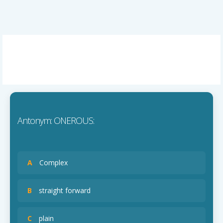
Antonym: ONEROUS:
A
Complex
B
straight forward
C
plain