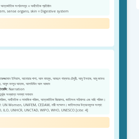
আন্তর্জাতিক সংগঠনসমূহ ও অর্থনৈতিক প্রতিষ্ঠান
m, sense organs, skin ও Digestive system
রুজ্জামান ইলিয়াস, আনোয়ার পাশা, আল মাহমুদ, আবদুল গাফ্ফার চৌধুরী, আবু ইসহাক, আবু জাফর
জল, আবুল মনসুর আহমদ, আলাউদ্দিন আল আজাদ
ইংরেজি:
Narration
ুর্ভুজ সংক্রান্ত সমস্যা সমাধান
 পরিষদ, অর্থনৈতিক ও সামাজিক পরিষদ, আন্তর্জাতিক বিচারালয়, জাতিসংঘ সচিবালয় এবং অছি পরিষদ।
নারী: UN Women, UNIFEM, CEDAW, নারী সম্মেলন। জাতিসংঘের উন্নয়নমূলক সংস্থা:
, ILO, UNHCR, UNCTAD, WIPO, WHO, UNESCO.[cite: 4]