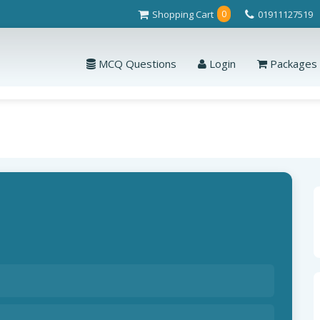
Shopping Cart
01911127519
0
MCQ Questions
Login
Packages