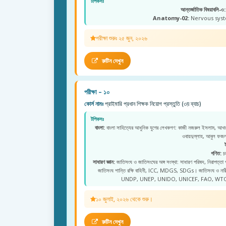
টপিকসঃ
আন্তর্জাতিক বিষয়াবলি-৩:
Anatomy-02:
Nervous syste
পরীক্ষা শুরুঃ ২৫ জুন, ২০২৬
রুটিন দেখুন
পরীক্ষা – ১০
কোর্স নামঃ
প্রাইমারি প্রধান শিক্ষক নিয়োগ প্রস্তুতি (৩য় ব্যাচ)
টপিকসঃ
বাংলা:
বাংলা সাহিত্যের আধুনিক যুগের লেখকগণ: কাজী নজরুল ইসলাম, আখতা
ওবায়দুল্লাহ, আবুল ফ
গণিত:
চত
সাধারণ জ্ঞান:
জাতিসংঘ ও জাতিসংঘের অঙ্গ সংস্থা: সাধারণ পরিষদ, নিরাপত্তা
জাতিসংঘ শান্তি রক্ষি বাহিনী, ICC, MDGS, SDGs। জাতিসংঘ ও 
UNDP, UNEP, UNIDO, UNICEF, FAO, WTO
১০ জুলাই, ২০২৬ থেকে শুরু।
রুটিন দেখুন