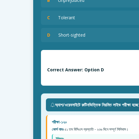
B
Unprejudiced
C
Tolerant
D
Short-sighted
Correct Answer: Option D
অ্যাপ/ওয়েবসাইটে রুটিনভিত্তিক নিয়মিত লাইভ পরীক্ষা হচ্ছ
পরীক্ষা-১২০
কোর্স নামঃ
৫১ তম বিসিএস প্রস্ততি - ২৩৬ দিনে সম্পূর্ণ সিলিবাস।
টপিকসঃ