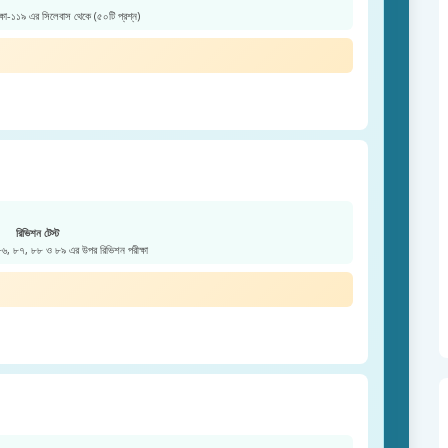
ক্ষা-১১৯ এর সিলেবাস থেকে (৫০টি প্রশ্ন)
রিভিশন টেস্ট
 ৮৬, ৮৭, ৮৮ ও ৮৯ এর উপর রিভিশন পরীক্ষা