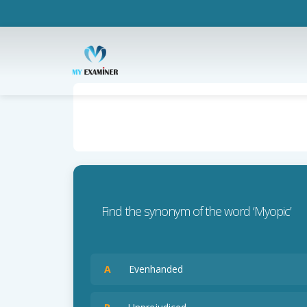
Find the synonym of the word ‘Myopic’
A
Evenhanded