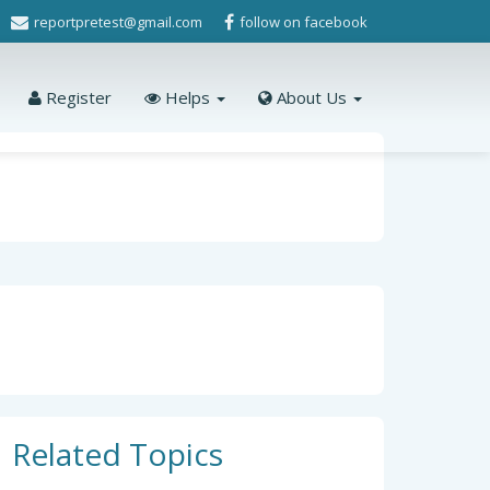
reportpretest@gmail.com
follow on facebook
Register
Helps
About Us
Related Topics