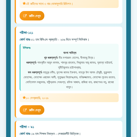
এই রুটিনের সাথে ৩ বার ভোকাবুলারি রিভিশন।
রুটিন দেখুন
পরীক্ষা-১২১
কোর্স নামঃ
৫১ তম বিসিএস প্রস্ততি - ২৩৬ দিনে সম্পূর্ণ সিলিবাস।
টপিকসঃ
বাংলা সাহিত্য
খুব গুরুত্বপূর্ণঃ
মীর মশাররফ হোসেন, দীনবন্ধু মিত্র।
গুরুত্বপূর্ণঃ
শামসুদ্দীন আবুল কালাম, শামসুর রাহমান, সিকান্দার আবু জাফর, সুকান্ত ভট্টাচার্য,
সুনীতিকুমার চট্টোপাধ্যায়,
কম গুরুত্বপূর্ণঃ
মামুনুর রশীদ, মুহম্মদ জাফর ইকবাল, মাহবুব উল আলম চৌধুরী, মুকুন্দদাস
মোহাম্মদ, মোহাম্মদ ওয়াজেদ আলী, মৃত্যুঞ্জয় বিদ্যালঙ্কার, মনিরুজ্জামান, মোহাম্মদ লুৎফর রহমান,
মোহিতলাল মজুমদার, যতীন্দ্রনাথ সেনগুপ্ত, রফিক আজাদ, রাজিয়া খান, রাজশেখর বসু, রাবেয়া
খাতুন।
১০ ফেব্রুয়ারি, ২০২৬
রুটিন দেখুন
পরীক্ষা – ৯১
কোর্স নামঃ
১৯ তম শিক্ষক নিবন্ধন - লেকচারশীট ভিত্তিক।