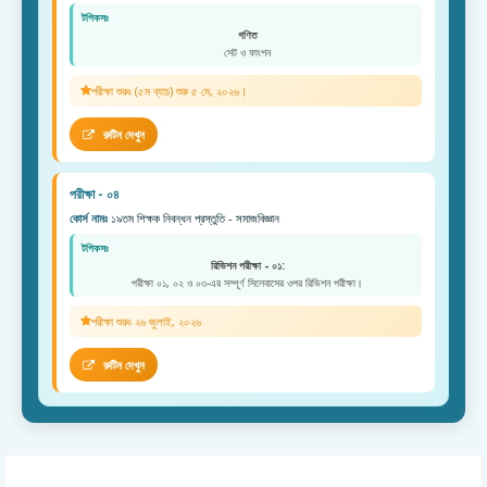
টপিকসঃ
গণিত
সেট ও ফাংশন
পরীক্ষা শুরুঃ (৫ম ব্যাচ) শুরু ৫ মে, ২০২৬।
রুটিন দেখুন
পরীক্ষা - ০৪
কোর্স নামঃ
১৯তম শিক্ষক নিবন্ধন প্রস্তুতি - সমাজবিজ্ঞান
টপিকসঃ
রিভিশন পরীক্ষা - ০১:
পরীক্ষা ০১, ০২ ও ০৩-এর সম্পূর্ণ সিলেবাসের ওপর রিভিশন পরীক্ষা।
পরীক্ষা শুরুঃ ২৬ জুলাই, ২০২৬
রুটিন দেখুন