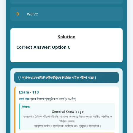
D
waive
Solution
Correct Answer: Option C
অ্যাপ/ওয়েবসাইটে রুটিনভিত্তিক নিয়মিত লাইভ পরীক্ষা হচ্ছে।
Exam - 110
কোর্স নামঃ
ব্যাংক নিয়োগ প্রস্তুতি'র লং কোর্স (২৭৬ দিন)
টপিকসঃ
General Knowledge
বাংলাদেশ ও বৈশ্বিক পরিবেশ পরিবর্তন: আবহাওয়া ও জলবায়ু নিয়ামকসমূহের স্থানীয়, আঞ্চলিক ও
বৈশ্বিক প্রভাব।
প্রাকৃতিক দুর্যোগ ও ব্যবস্থাপনা: দুর্যোগের ধরন, প্রকৃতি ও ব্যবস্থাপনা।