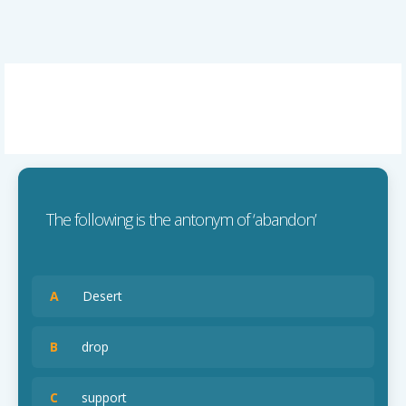
The following is the antonym of ‘abandon’
A
Desert
B
drop
C
support