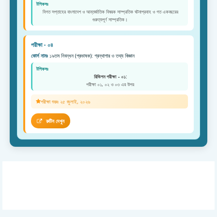
টপিকসঃ
বিগত সপ্তাহের বাংলাদেশ ও আন্তর্জাতিক বিষয়ক সাম্প্রতিক ঘটনাপ্রবাহ ও গত একবছরের
গুরুত্বপূর্ণ সাম্প্রতিক।
পরীক্ষা - ০৪
কোর্স নামঃ
১৯তম নিবন্ধন (প্রভাষক): গ্রন্থাগার ও তথ্য বিজ্ঞান
টপিকসঃ
রিভিশন পরীক্ষা - ০১:
পরীক্ষা ০১, ০২ ও ০৩ এর উপর
পরীক্ষা শুরুঃ ২৫ জুলাই, ২০২৬
রুটিন দেখুন