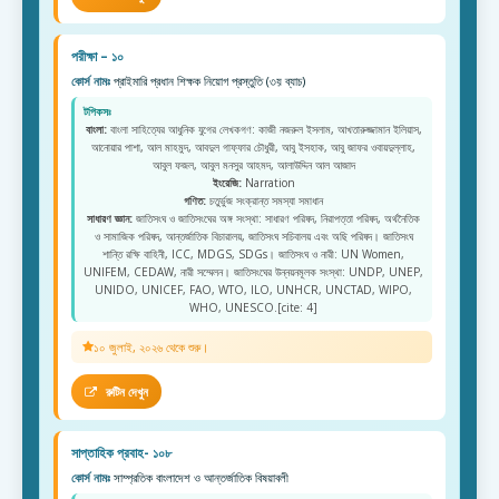
পরীক্ষা – ১০
কোর্স নামঃ
প্রাইমারি প্রধান শিক্ষক নিয়োগ প্রস্তুতি (৩য় ব্যাচ)
টপিকসঃ
বাংলা:
বাংলা সাহিত্যের আধুনিক যুগের লেখকগণ: কাজী নজরুল ইসলাম, আখতারুজ্জামান ইলিয়াস,
আনোয়ার পাশা, আল মাহমুদ, আবদুল গাফ্ফার চৌধুরী, আবু ইসহাক, আবু জাফর ওবায়দুল্লাহ,
আবুল ফজল, আবুল মনসুর আহমদ, আলাউদ্দিন আল আজাদ
ইংরেজি:
Narration
গণিত:
চতুর্ভুজ সংক্রান্ত সমস্যা সমাধান
সাধারণ জ্ঞান:
জাতিসংঘ ও জাতিসংঘের অঙ্গ সংস্থা: সাধারণ পরিষদ, নিরাপত্তা পরিষদ, অর্থনৈতিক
ও সামাজিক পরিষদ, আন্তর্জাতিক বিচারালয়, জাতিসংঘ সচিবালয় এবং অছি পরিষদ। জাতিসংঘ
শান্তি রক্ষি বাহিনী, ICC, MDGS, SDGs। জাতিসংঘ ও নারী: UN Women,
UNIFEM, CEDAW, নারী সম্মেলন। জাতিসংঘের উন্নয়নমূলক সংস্থা: UNDP, UNEP,
UNIDO, UNICEF, FAO, WTO, ILO, UNHCR, UNCTAD, WIPO,
WHO, UNESCO.[cite: 4]
১০ জুলাই, ২০২৬ থেকে শুরু।
রুটিন দেখুন
সাপ্তাহিক প্রবাহ- ১০৮
কোর্স নামঃ
সাম্প্রতিক বাংলাদেশ ও আন্তর্জাতিক বিষয়াবলী