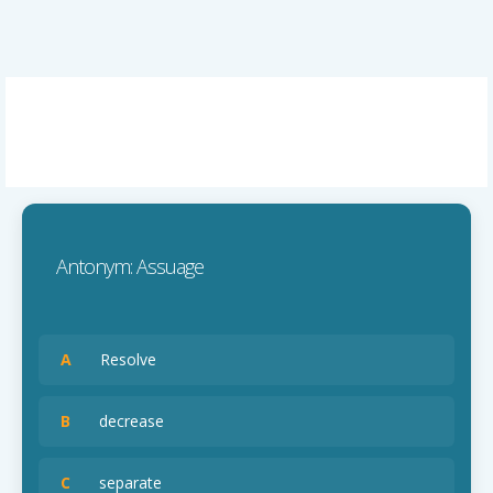
Antonym: Assuage
A
Resolve
B
decrease
C
separate