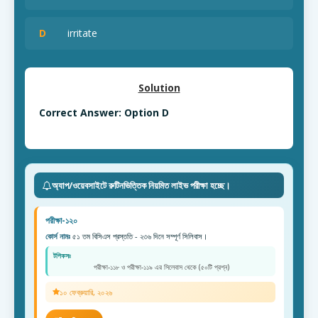
D
irritate
Solution
Correct Answer: Option D
অ্যাপ/ওয়েবসাইটে রুটিনভিত্তিক নিয়মিত লাইভ পরীক্ষা হচ্ছে।
পরীক্ষা-১২০
কোর্স নামঃ
৫১ তম বিসিএস প্রস্ততি - ২৩৬ দিনে সম্পূর্ণ সিলিবাস।
টপিকসঃ
পরীক্ষা-১১৮ ও পরীক্ষা-১১৯ এর সিলেবাস থেকে (৫০টি প্রশ্ন)
১০ ফেব্রুয়ারি, ২০২৬