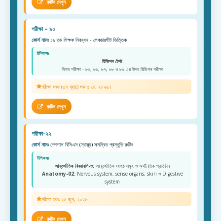
রুটিন দেখুন
পরীক্ষা – ৯০
কোর্স নামঃ
১৯ তম শিক্ষক নিবন্ধন - লেকচারশীট ভিত্তিক।
টপিকসঃ
রিভিশন টেস্ট
বিগত পরীক্ষা - ৮৫, ৮৬, ৮৭, ৮৮ ও ৮৯ এর উপর রিভিশন পরীক্ষা
পরীক্ষা শুরুঃ (৫ম ব্যাচ) শুরু ৫ মে, ২০২৬।
রুটিন দেখুন
পরীক্ষা-২২
কোর্স নামঃ
স্পেশাল বিসিএস (স্বাস্থ্য) সমন্বিত প্রস্তুতি রুটিন
টপিকসঃ
আন্তর্জাতিক বিষয়াবলি-৩:
আন্তর্জাতিক সংগঠনসমূহ ও অর্থনৈতিক প্রতিষ্ঠান
Anatomy-02:
Nervous system, sense organs, skin ও Digestive
system
পরীক্ষা শুরুঃ ২৫ জুন, ২০২৬
রুটিন দেখুন