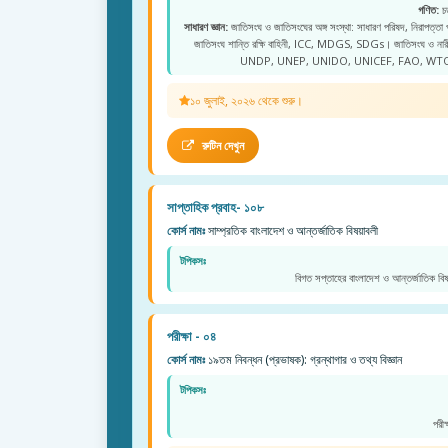
গণিত:
চত
সাধারণ জ্ঞান:
জাতিসংঘ ও জাতিসংঘের অঙ্গ সংস্থা: সাধারণ পরিষদ, নিরাপত্তা
জাতিসংঘ শান্তি রক্ষি বাহিনী, ICC, MDGS, SDGs। জাতিসংঘ ও 
UNDP, UNEP, UNIDO, UNICEF, FAO, WTO
১০ জুলাই, ২০২৬ থেকে শুরু।
রুটিন দেখুন
সাপ্তাহিক প্রবাহ- ১০৮
কোর্স নামঃ
সাম্প্রতিক বাংলাদেশ ও আন্তর্জাতিক বিষয়াবলী
টপিকসঃ
বিগত সপ্তাহের বাংলাদেশ ও আন্তর্জাতিক বিষ
পরীক্ষা - ০৪
কোর্স নামঃ
১৯তম নিবন্ধন (প্রভাষক): গ্রন্থাগার ও তথ্য বিজ্ঞান
টপিকসঃ
পরী