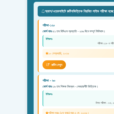
অ্যাপ/ওয়েবসাইটে রুটিনভিত্তিক নিয়মিত লাইভ পরীক্ষা হচ্ছ
পরীক্ষা-১২০
কোর্স নামঃ
৫১ তম বিসিএস প্রস্ততি - ২৩৬ দিনে সম্পূর্ণ সিলিবাস।
টপিকসঃ
পরীক্ষা-১১৮ ও পরী
১০ ফেব্রুয়ারি, ২০২৬
রুটিন দেখুন
পরীক্ষা – ৯০
কোর্স নামঃ
১৯ তম শিক্ষক নিবন্ধন - লেকচারশীট ভিত্তিক।
টপিকসঃ
বিগত পরীক্ষা - ৮৫,
পরীক্ষা শুরুঃ (৫ম ব্যাচ) শুরু ৫ মে, ২০২৬।