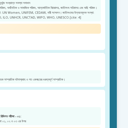
ুর্ভুজ সংক্রান্ত সমস্যা সমাধান
 পরিষদ, অর্থনৈতিক ও সামাজিক পরিষদ, আন্তর্জাতিক বিচারালয়, জাতিসংঘ সচিবালয় এবং অছি পরিষদ।
নারী: UN Women, UNIFEM, CEDAW, নারী সম্মেলন। জাতিসংঘের উন্নয়নমূলক সংস্থা:
, ILO, UNHCR, UNCTAD, WIPO, WHO, UNESCO.[cite: 4]
য়ক সাম্প্রতিক ঘটনাপ্রবাহ ও গত একবছরের গুরুত্বপূর্ণ সাম্প্রতিক।
রিভিশন পরীক্ষা - ০১:
ক্ষা ০১, ০২ ও ০৩ এর উপর