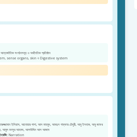
আন্তর্জাতিক সংগঠনসমূহ ও অর্থনৈতিক প্রতিষ্ঠান
m, sense organs, skin ও Digestive system
রুজ্জামান ইলিয়াস, আনোয়ার পাশা, আল মাহমুদ, আবদুল গাফ্ফার চৌধুরী, আবু ইসহাক, আবু জাফর
জল, আবুল মনসুর আহমদ, আলাউদ্দিন আল আজাদ
ইংরেজি:
Narration