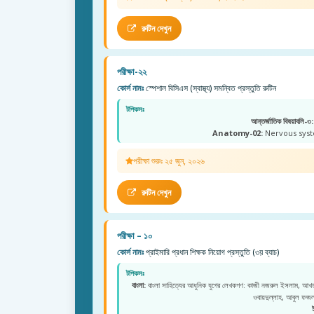
রুটিন দেখুন
পরীক্ষা-২২
কোর্স নামঃ
স্পেশাল বিসিএস (স্বাস্থ্য) সমন্বিত প্রস্তুতি রুটিন
টপিকসঃ
আন্তর্জাতিক বিষয়াবলি-৩:
Anatomy-02:
Nervous syste
পরীক্ষা শুরুঃ ২৫ জুন, ২০২৬
রুটিন দেখুন
পরীক্ষা – ১০
কোর্স নামঃ
প্রাইমারি প্রধান শিক্ষক নিয়োগ প্রস্তুতি (৩য় ব্যাচ)
টপিকসঃ
বাংলা:
বাংলা সাহিত্যের আধুনিক যুগের লেখকগণ: কাজী নজরুল ইসলাম, আখতা
ওবায়দুল্লাহ, আবুল ফ