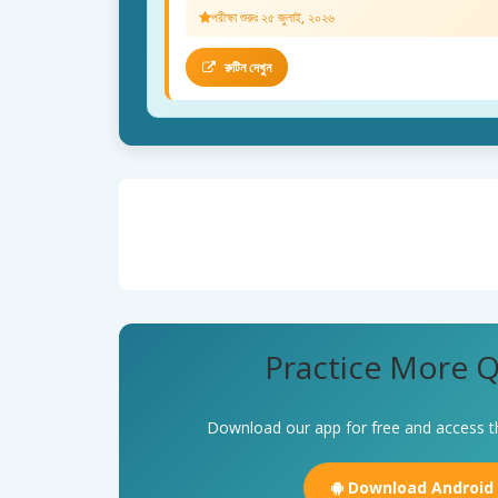
পরীক্ষা শুরুঃ ২৫ জুলাই, ২০২৬
রুটিন দেখুন
Practice More Q
Download our app for free and access t
Download Android