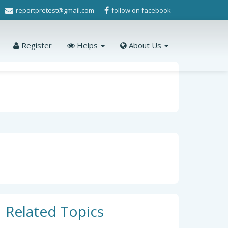
reportpretest@gmail.com
follow on facebook
Register
Helps
About Us
Related Topics