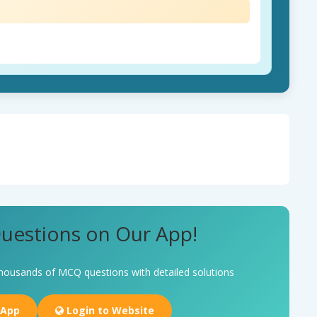
uestions on Our App!
housands of MCQ questions with detailed solutions
 App
Login to Website