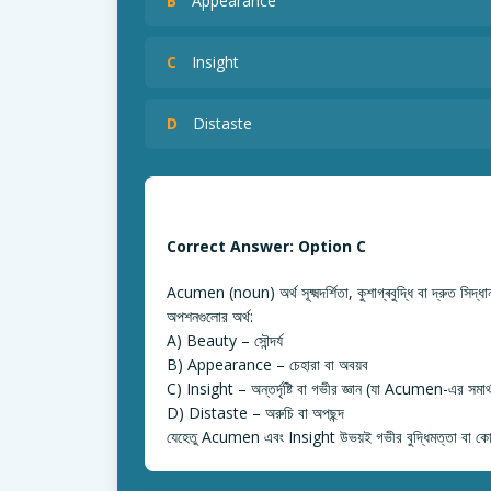
B
Appearance
C
Insight
D
Distaste
Correct Answer: Option C
Acumen (noun) অর্থ সূক্ষ্মদর্শিতা, কুশাগ্ৰবুদ্ধি বা দ্রুত সিদ্ধ
অপশনগুলোর অর্থ:
A) Beauty – সৌন্দর্য
B) Appearance – চেহারা বা অবয়ব
C) Insight – অন্তর্দৃষ্টি বা গভীর জ্ঞান (যা Acumen-এর সমার্
D) Distaste – অরুচি বা অপছন্দ
যেহেতু Acumen এবং Insight উভয়ই গভীর বুদ্ধিমত্তা বা কো