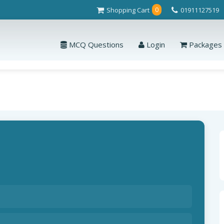
Shopping Cart
01911127519
0
MCQ Questions
Login
Packages