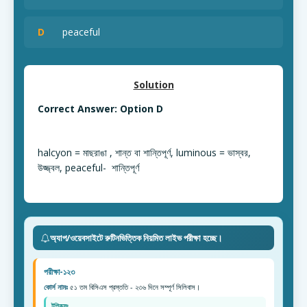
D
peaceful
Solution
Correct Answer: Option D
halcyon = মাছরাঙা , শান্ত বা শান্তিপূর্ণ, luminous = ভাস্বর,
উজ্জ্বল, peaceful- শান্তিপূর্ণ
অ্যাপ/ওয়েবসাইটে রুটিনভিত্তিক নিয়মিত লাইভ পরীক্ষা হচ্ছে।
পরীক্ষা-১২৩
কোর্স নামঃ
৫১ তম বিসিএস প্রস্ততি - ২৩৬ দিনে সম্পূর্ণ সিলিবাস।
টপিকসঃ