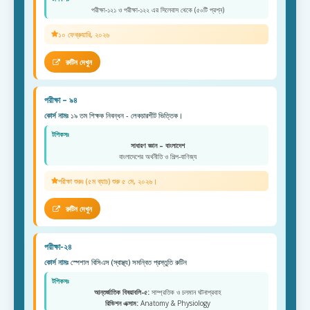
পরীক্ষা-১২১ ও পরীক্ষা-১২২ এর সিলেবাস থেকে (৫০টি প্রশ্ন)
১০ ফেব্রুয়ারি, ২০২৬
রুটিন দেখুন
পরীক্ষা – ৯৪
কোর্স নামঃ
১৯ তম শিক্ষক নিবন্ধন - লেকচারশীট ভিত্তিক।
টপিকসঃ
সাধারণ জ্ঞান – বাংলাদেশ
বাংলাদেশের অর্থনীতি ও শিল্প-বাণিজ্য
পরীক্ষা শুরুঃ (৫ম ব্যাচ) শুরু ৫ মে, ২০২৬।
রুটিন দেখুন
পরীক্ষা-২৪
কোর্স নামঃ
স্পেশাল বিসিএস (স্বাস্থ্য) সমন্বিত প্রস্তুতি রুটিন
টপিকসঃ
আন্তর্জাতিক বিষয়াবলি-৫:
সাম্প্রতিক ও চলমান ঘটনাপ্রবাহ
রিভিশন এক্সাম:
Anatomy & Physiology