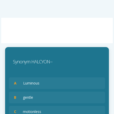
Synonym HALCYON--
A
Luminous
B
gentle
C
motionless