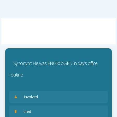
Synonym: He was ENGROSSED in day’s office
routine.
A
Involved
B
tired