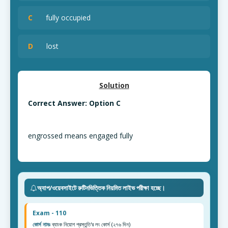
C
fully occupied
D
lost
Solution
Correct Answer: Option C
engrossed means engaged fully
অ্যাপ/ওয়েবসাইটে রুটিনভিত্তিক নিয়মিত লাইভ পরীক্ষা হচ্ছে।
Exam - 110
কোর্স নামঃ
ব্যাংক নিয়োগ প্রস্তুতি'র লং কোর্স (২৭৬ দিন)