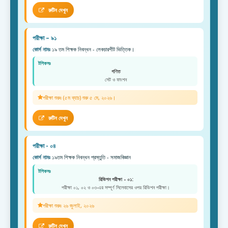
রুটিন দেখুন
পরীক্ষা – ৯১
কোর্স নামঃ
১৯ তম শিক্ষক নিবন্ধন - লেকচারশীট ভিত্তিক।
টপিকসঃ
গণিত
সেট ও ফাংশন
পরীক্ষা শুরুঃ (৫ম ব্যাচ) শুরু ৫ মে, ২০২৬।
রুটিন দেখুন
পরীক্ষা - ০৪
কোর্স নামঃ
১৯তম শিক্ষক নিবন্ধন প্রস্তুতি - সমাজবিজ্ঞান
টপিকসঃ
রিভিশন পরীক্ষা - ০১:
পরীক্ষা ০১, ০২ ও ০৩-এর সম্পূর্ণ সিলেবাসের ওপর রিভিশন পরীক্ষা।
পরীক্ষা শুরুঃ ২৬ জুলাই, ২০২৬
রুটিন দেখুন