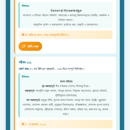
টপিকসঃ
General Knowledge
বাংলাদেশ ও বৈশ্বিক পরিবেশ পরিবর্তন: আবহাওয়া ও জলবায়ু নিয়ামকসমূহের স্থানীয়, আঞ্চলিক ও
বৈশ্বিক প্রভাব।
প্রাকৃতিক দুর্যোগ ও ব্যবস্থাপনা: দুর্যোগের ধরন, প্রকৃতি ও ব্যবস্থাপনা।
এই রুটিনের সাথে ৩ বার ভোকাবুলারি রিভিশন।
রুটিন দেখুন
পরীক্ষা-১২১
কোর্স নামঃ
৫১ তম বিসিএস প্রস্ততি - ২৩৬ দিনে সম্পূর্ণ সিলিবাস।
টপিকসঃ
বাংলা সাহিত্য
খুব গুরুত্বপূর্ণঃ
মীর মশাররফ হোসেন, দীনবন্ধু মিত্র।
গুরুত্বপূর্ণঃ
শামসুদ্দীন আবুল কালাম, শামসুর রাহমান, সিকান্দার আবু জাফর, সুকান্ত ভট্টাচার্য,
সুনীতিকুমার চট্টোপাধ্যায়,
কম গুরুত্বপূর্ণঃ
মামুনুর রশীদ, মুহম্মদ জাফর ইকবাল, মাহবুব উল আলম চৌধুরী, মুকুন্দদাস
মোহাম্মদ, মোহাম্মদ ওয়াজেদ আলী, মৃত্যুঞ্জয় বিদ্যালঙ্কার, মনিরুজ্জামান, মোহাম্মদ লুৎফর রহমান,
মোহিতলাল মজুমদার, যতীন্দ্রনাথ সেনগুপ্ত, রফিক আজাদ, রাজিয়া খান, রাজশেখর বসু, রাবেয়া
খাতুন।
১০ ফেব্রুয়ারি, ২০২৬