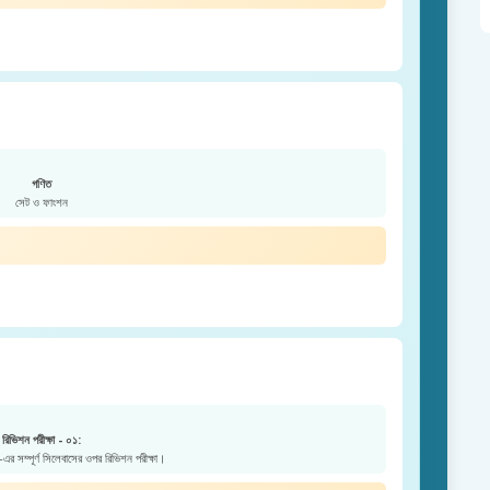
গণিত
সেট ও ফাংশন
রিভিশন পরীক্ষা - ০১:
এর সম্পূর্ণ সিলেবাসের ওপর রিভিশন পরীক্ষা।