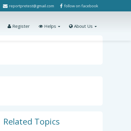
reportpretest@gmail.com
follow on facebook
Register
Helps
About Us
Related Topics