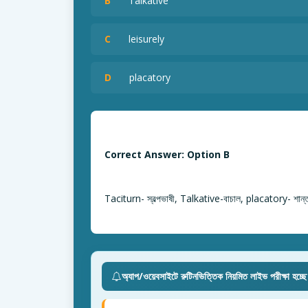
B
Talkative
C
leisurely
D
placatory
Correct Answer: Option B
Taciturn- স্বল্পভাষী, Talkative-বাচাল, placatory- শান্ত
অ্যাপ/ওয়েবসাইটে রুটিনভিত্তিক নিয়মিত লাইভ পরীক্ষা হচ্ছ