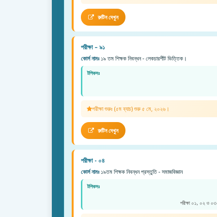
রুটিন দেখুন
পরীক্ষা – ৯১
কোর্স নামঃ
১৯ তম শিক্ষক নিবন্ধন - লেকচারশীট ভিত্তিক।
টপিকসঃ
পরীক্ষা শুরুঃ (৫ম ব্যাচ) শুরু ৫ মে, ২০২৬।
রুটিন দেখুন
পরীক্ষা - ০৪
কোর্স নামঃ
১৯তম শিক্ষক নিবন্ধন প্রস্তুতি - সমাজবিজ্ঞান
টপিকসঃ
পরীক্ষা ০১, ০২ ও ০৩-