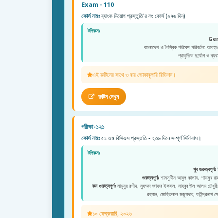
Exam - 110
কোর্স নামঃ
ব্যাংক নিয়োগ প্রস্তুতি'র লং কোর্স (২৭৬ দিন)
টপিকসঃ
Ge
বাংলাদেশ ও বৈশ্বিক পরিবেশ পরিবর্তন: আবহা
প্রাকৃতিক দুর্যোগ ও ব্যব
এই রুটিনের সাথে ৩ বার ভোকাবুলারি রিভিশন।
রুটিন দেখুন
পরীক্ষা-১২১
কোর্স নামঃ
৫১ তম বিসিএস প্রস্ততি - ২৩৬ দিনে সম্পূর্ণ সিলিবাস।
টপিকসঃ
খুব গুরুত্বপূর্ণঃ
ম
গুরুত্বপূর্ণঃ
শামসুদ্দীন আবুল কালাম, শামসুর রাহমা
কম গুরুত্বপূর্ণঃ
মামুনুর রশীদ, মুহম্মদ জাফর ইকবাল, মাহবুব উল আলম চৌধুরী, মু
রহমান, মোহিতলাল মজুমদার, যতীন্দ্রনাথ স
১০ ফেব্রুয়ারি, ২০২৬