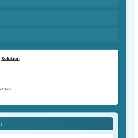
Solution
 স্বভাব
ে।