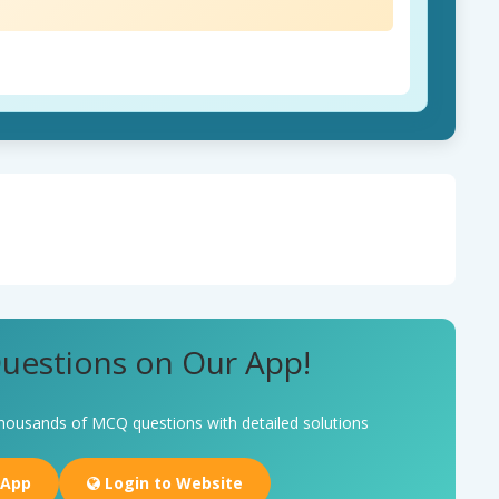
uestions on Our App!
housands of MCQ questions with detailed solutions
 App
Login to Website