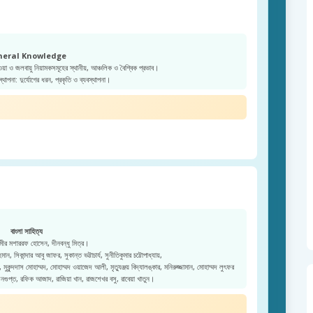
neral Knowledge
ওয়া ও জলবায়ু নিয়ামকসমূহের স্থানীয়, আঞ্চলিক ও বৈশ্বিক প্রভাব।
স্থাপনা: দুর্যোগের ধরন, প্রকৃতি ও ব্যবস্থাপনা।
বাংলা সাহিত্য
ীর মশাররফ হোসেন, দীনবন্ধু মিত্র।
ন, সিকান্দার আবু জাফর, সুকান্ত ভট্টাচার্য, সুনীতিকুমার চট্টোপাধ্যায়,
কুন্দদাস মোহাম্মদ, মোহাম্মদ ওয়াজেদ আলী, মৃত্যুঞ্জয় বিদ্যালঙ্কার, মনিরুজ্জামান, মোহাম্মদ লুৎফর
েনগুপ্ত, রফিক আজাদ, রাজিয়া খান, রাজশেখর বসু, রাবেয়া খাতুন।