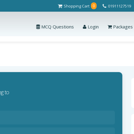
Shopping Cart
01911127519
0
MCQ Questions
Login
Packages
ng to