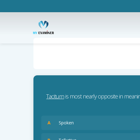
Taciturn
is most nearly opposite in meani
A
Spoken