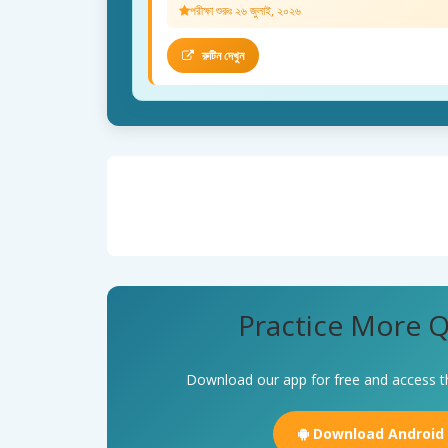
পরীক্ষা শুরুঃ ২৬ জুলাই, ২০২৬
রুটিন দেখুন
Practice More Q
Download our app for free and access t
Download Android