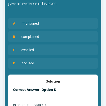
gave an evidence in his favor.
A
Imprisoned
B
complained
C
expelled
D
accused
Solution
Correct Answer: Option D
exonerated - দোষমুক্ত করা