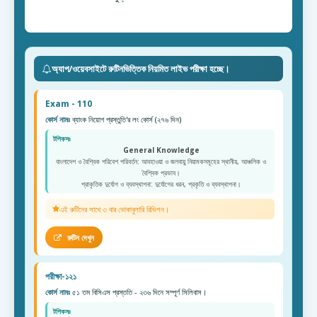
অ্যাপ/ওয়েবসাইটে রুটিনভিত্তিক নিয়মিত লাইভ পরীক্ষা হচ্ছে।
Exam - 110
কোর্স নামঃ
ব্যাংক নিয়োগ প্রস্তুতি'র লং কোর্স (২৭৬ দিন)
টপিকসঃ
General Knowledge
বাংলাদেশ ও বৈশ্বিক পরিবেশ পরিবর্তন: আবহাওয়া ও জলবায়ু নিয়ামকসমূহের স্থানীয়, আঞ্চলিক ও
বৈশ্বিক প্রভাব।
প্রাকৃতিক দুর্যোগ ও ব্যবস্থাপনা: দুর্যোগের ধরন, প্রকৃতি ও ব্যবস্থাপনা।
এই রুটিনের সাথে ৩ বার ভোকাবুলারি রিভিশন।
রুটিন দেখুন
পরীক্ষা-১২১
কোর্স নামঃ
৫১ তম বিসিএস প্রস্ততি - ২৩৬ দিনে সম্পূর্ণ সিলিবাস।
টপিকসঃ