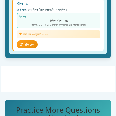
পরীক্ষা - ০৪
কোর্স নামঃ
১৯তম শিক্ষক নিবন্ধন প্রস্তুতি - সমাজবিজ্ঞান
টপিকসঃ
রিভিশন পরীক্ষা - ০১:
পরীক্ষা ০১, ০২ ও ০৩-এর সম্পূর্ণ সিলেবাসের ওপর রিভিশন পরীক্ষা।
পরীক্ষা শুরুঃ ২৬ জুলাই, ২০২৬
রুটিন দেখুন
Practice More Questions