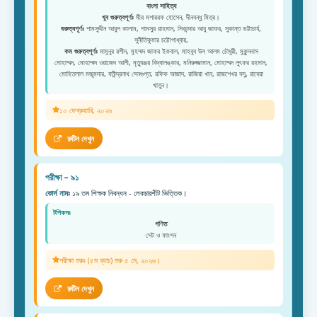
বাংলা সাহিত্য
খুব গুরুত্বপূর্ণঃ
মীর মশাররফ হোসেন, দীনবন্ধু মিত্র।
গুরুত্বপূর্ণঃ
শামসুদ্দীন আবুল কালাম, শামসুর রাহমান, সিকান্দার আবু জাফর, সুকান্ত ভট্টাচার্য,
সুনীতিকুমার চট্টোপাধ্যায়,
কম গুরুত্বপূর্ণঃ
মামুনুর রশীদ, মুহম্মদ জাফর ইকবাল, মাহবুব উল আলম চৌধুরী, মুকুন্দদাস
মোহাম্মদ, মোহাম্মদ ওয়াজেদ আলী, মৃত্যুঞ্জয় বিদ্যালঙ্কার, মনিরুজ্জামান, মোহাম্মদ লুৎফর রহমান,
মোহিতলাল মজুমদার, যতীন্দ্রনাথ সেনগুপ্ত, রফিক আজাদ, রাজিয়া খান, রাজশেখর বসু, রাবেয়া
খাতুন।
১০ ফেব্রুয়ারি, ২০২৬
রুটিন দেখুন
পরীক্ষা – ৯১
কোর্স নামঃ
১৯ তম শিক্ষক নিবন্ধন - লেকচারশীট ভিত্তিক।
টপিকসঃ
গণিত
সেট ও ফাংশন
পরীক্ষা শুরুঃ (৫ম ব্যাচ) শুরু ৫ মে, ২০২৬।
রুটিন দেখুন