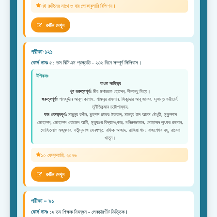
এই রুটিনের সাথে ৩ বার ভোকাবুলারি রিভিশন।
রুটিন দেখুন
পরীক্ষা-১২১
কোর্স নামঃ
৫১ তম বিসিএস প্রস্ততি - ২৩৬ দিনে সম্পূর্ণ সিলিবাস।
টপিকসঃ
বাংলা সাহিত্য
খুব গুরুত্বপূর্ণঃ
মীর মশাররফ হোসেন, দীনবন্ধু মিত্র।
গুরুত্বপূর্ণঃ
শামসুদ্দীন আবুল কালাম, শামসুর রাহমান, সিকান্দার আবু জাফর, সুকান্ত ভট্টাচার্য,
সুনীতিকুমার চট্টোপাধ্যায়,
কম গুরুত্বপূর্ণঃ
মামুনুর রশীদ, মুহম্মদ জাফর ইকবাল, মাহবুব উল আলম চৌধুরী, মুকুন্দদাস
মোহাম্মদ, মোহাম্মদ ওয়াজেদ আলী, মৃত্যুঞ্জয় বিদ্যালঙ্কার, মনিরুজ্জামান, মোহাম্মদ লুৎফর রহমান,
মোহিতলাল মজুমদার, যতীন্দ্রনাথ সেনগুপ্ত, রফিক আজাদ, রাজিয়া খান, রাজশেখর বসু, রাবেয়া
খাতুন।
১০ ফেব্রুয়ারি, ২০২৬
রুটিন দেখুন
পরীক্ষা – ৯১
কোর্স নামঃ
১৯ তম শিক্ষক নিবন্ধন - লেকচারশীট ভিত্তিক।