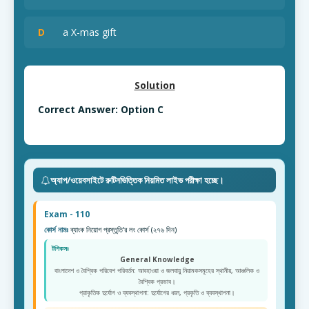
D
a X-mas gift
Solution
Correct Answer: Option C
অ্যাপ/ওয়েবসাইটে রুটিনভিত্তিক নিয়মিত লাইভ পরীক্ষা হচ্ছে।
Exam - 110
কোর্স নামঃ
ব্যাংক নিয়োগ প্রস্তুতি'র লং কোর্স (২৭৬ দিন)
টপিকসঃ
General Knowledge
বাংলাদেশ ও বৈশ্বিক পরিবেশ পরিবর্তন: আবহাওয়া ও জলবায়ু নিয়ামকসমূহের স্থানীয়, আঞ্চলিক ও
বৈশ্বিক প্রভাব।
প্রাকৃতিক দুর্যোগ ও ব্যবস্থাপনা: দুর্যোগের ধরন, প্রকৃতি ও ব্যবস্থাপনা।