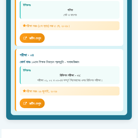
টপিকসঃ
গণিত
সেট ও ফাংশন
পরীক্ষা শুরুঃ (৫ম ব্যাচ) শুরু ৫ মে, ২০২৬।
রুটিন দেখুন
পরীক্ষা - ০৪
কোর্স নামঃ
১৯তম শিক্ষক নিবন্ধন প্রস্তুতি - সমাজবিজ্ঞান
টপিকসঃ
রিভিশন পরীক্ষা - ০১:
পরীক্ষা ০১, ০২ ও ০৩-এর সম্পূর্ণ সিলেবাসের ওপর রিভিশন পরীক্ষা।
পরীক্ষা শুরুঃ ২৬ জুলাই, ২০২৬
রুটিন দেখুন