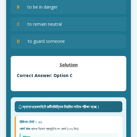
B
to be in danger
C
to remain neutral
D
to guard someone
Solution
Correct Answer: Option C
অ্যাপ/ওয়েবসাইটে রুটিনভিত্তিক নিয়মিত লাইভ পরীক্ষা হচ্ছে।
রিভিশন টেস্ট – ২২
কোর্স নামঃ
ব্যাংক নিয়োগ প্রস্তুতি'র লং কোর্স (২৭৬ দিন)