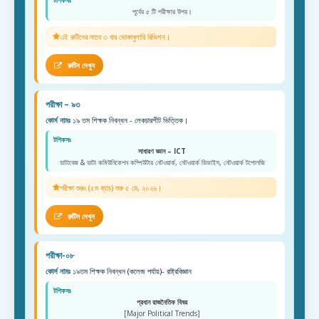
টপিকসঃ
পূর্বের ৫ টি পরীক্ষার উপর।
এই রুটিনের সাথে ৩ বার ভোকাবুলারি রিভিশন।
রুটিন দেখুন
পরীক্ষা – ৯৩
কোর্স নামঃ
১৯ তম শিক্ষক নিবন্ধন - লেকচারশীট ভিত্তিক।
টপিকসঃ
সাধারণ জ্ঞান – ICT
ডাটাবেজ & ডাটা কমিউনিকেশন কম্পিউটার নেটওয়ার্ক, নেটওয়ার্ক ডিভাইস, নেটওয়ার্ক টপোলজি
পরীক্ষা শুরুঃ (৫ম ব্যাচ) শুরু ৫ মে, ২০২৬।
রুটিন দেখুন
পরীক্ষা-০৮
কোর্স নামঃ
১৯তম শিক্ষক নিবন্ধন (কলেজ পর্যায়)- রাষ্ট্রবিজ্ঞান
টপিকসঃ
প্রধান রাজনৈতিক বিষয়
[Major Political Trends]