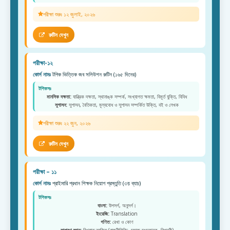
পরীক্ষা শুরুঃ ১২ জুলাই, ২০২৬
রুটিন দেখুন
পরীক্ষা-১২
কোর্স নামঃ
টপিক ভিত্তিক জব সলিউশন রুটিন (১৬৫ দিনের)
টপিকসঃ
মানসিক দক্ষতা:
যান্ত্রিক দক্ষতা, স্থানাঙ্ক সম্পর্ক, সংখ্যাগত ক্ষমতা, বিমূর্ত যুক্তি, বিবিধ
সুশাসন:
সুশাসন, নৈতিকতা, মূল্যবোধ ও সুশাসন সম্পর্কিত উক্তি, বই ও লেখক
পরীক্ষা শুরুঃ ২২ জুন, ২০২৬
রুটিন দেখুন
পরীক্ষা – ১১
কোর্স নামঃ
প্রাইমারি প্রধান শিক্ষক নিয়োগ প্রস্তুতি (৩য় ব্যাচ)
টপিকসঃ
বাংলা:
উপসর্গ, অনুসর্গ।
ইংরেজি:
Translation
গণিত:
রেখা ও কোণ