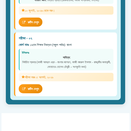
সাধারণ জ্ঞান:
বিখ্যাত ব্যক্তি (রাজনীতিবিদ, সমাজ সংস্কারক, বিপ্লবী)
১০ জুলাই, ২০২৬ থেকে শুরু।
রুটিন দেখুন
পরীক্ষা - ০২
কোর্স নামঃ
১৯তম শিক্ষক নিবন্ধন (স্কুল পর্যায়): বাংলা
টপিকসঃ
সাহিত্য:
নির্বাচিত প্রবন্ধ (কাজী আবদুল ওদুদ - বাংলার জাগরণ, কাজী নজরুল ইসলাম - রাজবন্দীর জবানবন্দী,
মোতাহের হোসেন চৌধুরী – সংস্কৃতি কথা)
পরীক্ষা শুরুঃ ৫ আগস্ট, ২০২৬
রুটিন দেখুন