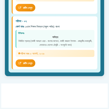
রুটিন দেখুন
পরীক্ষা - ০২
কোর্স নামঃ
১৯তম শিক্ষক নিবন্ধন (স্কুল পর্যায়): বাংলা
টপিকসঃ
সাহিত্য:
নির্বাচিত প্রবন্ধ (কাজী আবদুল ওদুদ - বাংলার জাগরণ, কাজী নজরুল ইসলাম - রাজবন্দীর জবানবন্দী,
মোতাহের হোসেন চৌধুরী – সংস্কৃতি কথা)
পরীক্ষা শুরুঃ ৫ আগস্ট, ২০২৬
রুটিন দেখুন