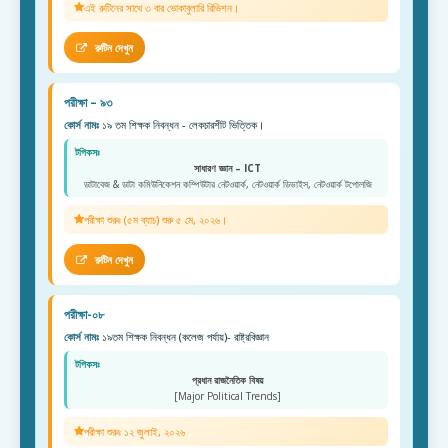
এই রুটিনের সাথে ৩ বার ভোকাবুলারি রিভিশন।
রুটিন দেখুন
পরীক্ষা – ৯৩
কোর্স নামঃ
১৯ তম শিক্ষক নিবন্ধন - লেকচারশীট ভিত্তিক।
টপিকসঃ
সাধারণ জ্ঞান – ICT
ডাটাবেজ & ডাটা কমিউনিকেশন কম্পিউটার নেটওয়ার্ক, নেটওয়ার্ক ডিভাইস, নেটওয়ার্ক টপোলজি
পরীক্ষা শুরুঃ (৫ম ব্যাচ) শুরু ৫ মে, ২০২৬।
রুটিন দেখুন
পরীক্ষা-০৮
কোর্স নামঃ
১৯তম শিক্ষক নিবন্ধন (কলেজ পর্যায়)- রাষ্ট্রবিজ্ঞান
টপিকসঃ
প্রধান রাজনৈতিক বিষয়
[Major Political Trends]
পরীক্ষা শুরুঃ ১২ জুলাই, ২০২৬