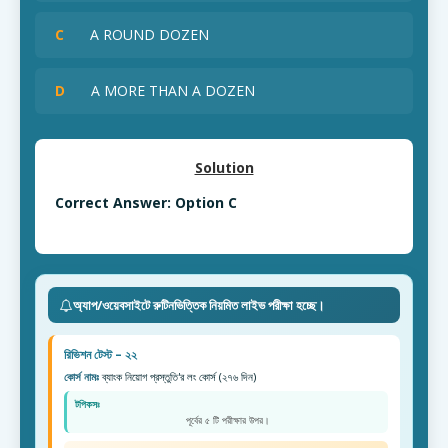
C
A ROUND DOZEN
D
A MORE THAN A DOZEN
Solution
Correct Answer: Option C
অ্যাপ/ওয়েবসাইটে রুটিনভিত্তিক নিয়মিত লাইভ পরীক্ষা হচ্ছে।
রিভিশন টেস্ট – ২২
কোর্স নামঃ
ব্যাংক নিয়োগ প্রস্তুতি'র লং কোর্স (২৭৬ দিন)
টপিকসঃ
পূর্বের ৫ টি পরীক্ষার উপর।