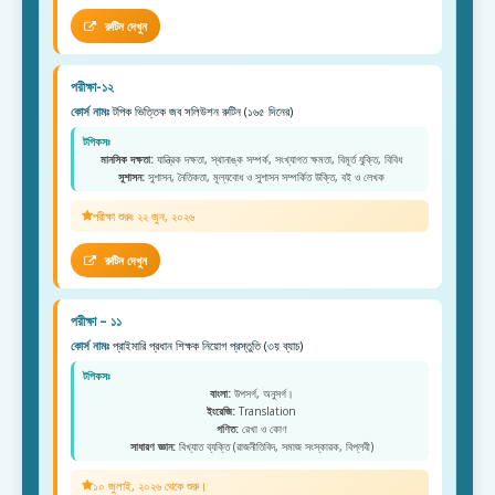
রুটিন দেখুন
পরীক্ষা-১২
কোর্স নামঃ
টপিক ভিত্তিক জব সলিউশন রুটিন (১৬৫ দিনের)
টপিকসঃ
মানসিক দক্ষতা:
যান্ত্রিক দক্ষতা, স্থানাঙ্ক সম্পর্ক, সংখ্যাগত ক্ষমতা, বিমূর্ত যুক্তি, বিবিধ
সুশাসন:
সুশাসন, নৈতিকতা, মূল্যবোধ ও সুশাসন সম্পর্কিত উক্তি, বই ও লেখক
পরীক্ষা শুরুঃ ২২ জুন, ২০২৬
রুটিন দেখুন
পরীক্ষা – ১১
কোর্স নামঃ
প্রাইমারি প্রধান শিক্ষক নিয়োগ প্রস্তুতি (৩য় ব্যাচ)
টপিকসঃ
বাংলা:
উপসর্গ, অনুসর্গ।
ইংরেজি:
Translation
গণিত:
রেখা ও কোণ
সাধারণ জ্ঞান:
বিখ্যাত ব্যক্তি (রাজনীতিবিদ, সমাজ সংস্কারক, বিপ্লবী)
১০ জুলাই, ২০২৬ থেকে শুরু।