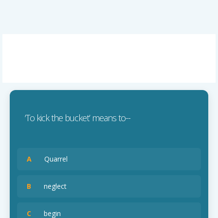
‘To kick the bucket’ means to--
A
Quarrel
B
neglect
C
begin