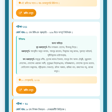
এই রুটিনের সাথে ৩ বার ভোকাবুলারি রিভিশন।
রুটিন দেখুন
পরীক্ষা-১২১
কোর্স নামঃ
৫১ তম বিসিএস প্রস্ততি - ২৩৬ দিনে সম্পূর্ণ সিলিবাস।
টপিকসঃ
বাংলা সাহিত্য
খুব গুরুত্বপূর্ণঃ
মীর মশাররফ হোসেন, দীনবন্ধু মিত্র।
গুরুত্বপূর্ণঃ
শামসুদ্দীন আবুল কালাম, শামসুর রাহমান, সিকান্দার আবু জাফর, সুকান্ত ভট্টাচার্য,
সুনীতিকুমার চট্টোপাধ্যায়,
কম গুরুত্বপূর্ণঃ
মামুনুর রশীদ, মুহম্মদ জাফর ইকবাল, মাহবুব উল আলম চৌধুরী, মুকুন্দদাস
মোহাম্মদ, মোহাম্মদ ওয়াজেদ আলী, মৃত্যুঞ্জয় বিদ্যালঙ্কার, মনিরুজ্জামান, মোহাম্মদ লুৎফর রহমান,
মোহিতলাল মজুমদার, যতীন্দ্রনাথ সেনগুপ্ত, রফিক আজাদ, রাজিয়া খান, রাজশেখর বসু, রাবেয়া
খাতুন।
১০ ফেব্রুয়ারি, ২০২৬
রুটিন দেখুন
পরীক্ষা – ৯১
কোর্স নামঃ
১৯ তম শিক্ষক নিবন্ধন - লেকচারশীট ভিত্তিক।