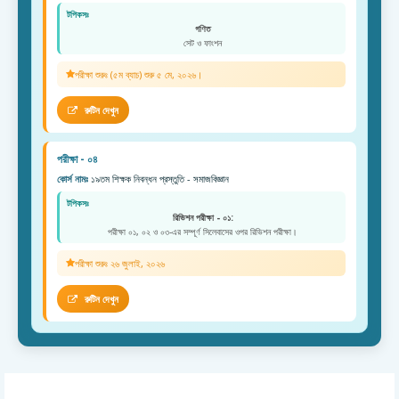
টপিকসঃ
গণিত
সেট ও ফাংশন
পরীক্ষা শুরুঃ (৫ম ব্যাচ) শুরু ৫ মে, ২০২৬।
রুটিন দেখুন
পরীক্ষা - ০৪
কোর্স নামঃ
১৯তম শিক্ষক নিবন্ধন প্রস্তুতি - সমাজবিজ্ঞান
টপিকসঃ
রিভিশন পরীক্ষা - ০১:
পরীক্ষা ০১, ০২ ও ০৩-এর সম্পূর্ণ সিলেবাসের ওপর রিভিশন পরীক্ষা।
পরীক্ষা শুরুঃ ২৬ জুলাই, ২০২৬
রুটিন দেখুন