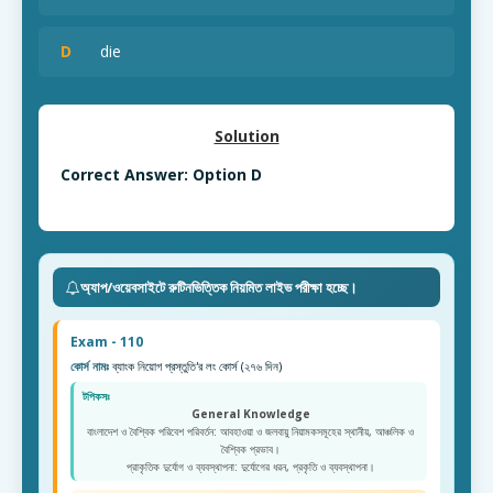
D
die
Solution
Correct Answer: Option D
অ্যাপ/ওয়েবসাইটে রুটিনভিত্তিক নিয়মিত লাইভ পরীক্ষা হচ্ছে।
Exam - 110
কোর্স নামঃ
ব্যাংক নিয়োগ প্রস্তুতি'র লং কোর্স (২৭৬ দিন)
টপিকসঃ
General Knowledge
বাংলাদেশ ও বৈশ্বিক পরিবেশ পরিবর্তন: আবহাওয়া ও জলবায়ু নিয়ামকসমূহের স্থানীয়, আঞ্চলিক ও
বৈশ্বিক প্রভাব।
প্রাকৃতিক দুর্যোগ ও ব্যবস্থাপনা: দুর্যোগের ধরন, প্রকৃতি ও ব্যবস্থাপনা।