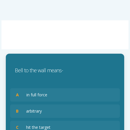
Bell to the wall means-
A
in full force
B
arbitrary
C
hit the target