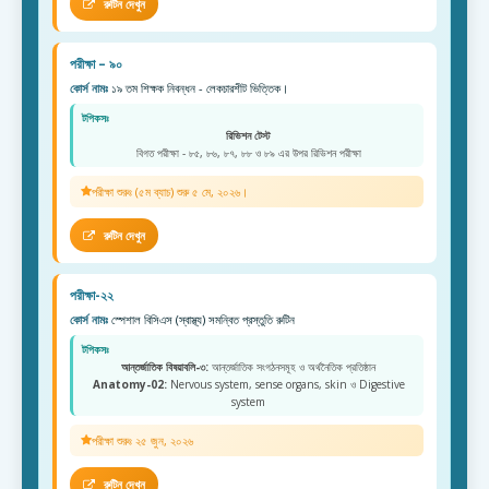
রুটিন দেখুন
পরীক্ষা – ৯০
কোর্স নামঃ
১৯ তম শিক্ষক নিবন্ধন - লেকচারশীট ভিত্তিক।
টপিকসঃ
রিভিশন টেস্ট
বিগত পরীক্ষা - ৮৫, ৮৬, ৮৭, ৮৮ ও ৮৯ এর উপর রিভিশন পরীক্ষা
পরীক্ষা শুরুঃ (৫ম ব্যাচ) শুরু ৫ মে, ২০২৬।
রুটিন দেখুন
পরীক্ষা-২২
কোর্স নামঃ
স্পেশাল বিসিএস (স্বাস্থ্য) সমন্বিত প্রস্তুতি রুটিন
টপিকসঃ
আন্তর্জাতিক বিষয়াবলি-৩:
আন্তর্জাতিক সংগঠনসমূহ ও অর্থনৈতিক প্রতিষ্ঠান
Anatomy-02:
Nervous system, sense organs, skin ও Digestive
system
পরীক্ষা শুরুঃ ২৫ জুন, ২০২৬
রুটিন দেখুন