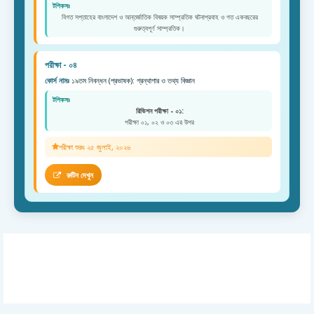
টপিকসঃ
বিগত সপ্তাহের বাংলাদেশ ও আন্তর্জাতিক বিষয়ক সাম্প্রতিক ঘটনাপ্রবাহ ও গত একবছরের
গুরুত্বপূর্ণ সাম্প্রতিক।
পরীক্ষা - ০৪
কোর্স নামঃ
১৯তম নিবন্ধন (প্রভাষক): গ্রন্থাগার ও তথ্য বিজ্ঞান
টপিকসঃ
রিভিশন পরীক্ষা - ০১:
পরীক্ষা ০১, ০২ ও ০৩ এর উপর
পরীক্ষা শুরুঃ ২৫ জুলাই, ২০২৬
রুটিন দেখুন