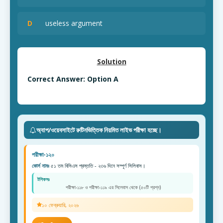
D
useless argument
Solution
Correct Answer: Option A
অ্যাপ/ওয়েবসাইটে রুটিনভিত্তিক নিয়মিত লাইভ পরীক্ষা হচ্ছে।
পরীক্ষা-১২০
কোর্স নামঃ
৫১ তম বিসিএস প্রস্ততি - ২৩৬ দিনে সম্পূর্ণ সিলিবাস।
টপিকসঃ
পরীক্ষা-১১৮ ও পরীক্ষা-১১৯ এর সিলেবাস থেকে (৫০টি প্রশ্ন)
১০ ফেব্রুয়ারি, ২০২৬