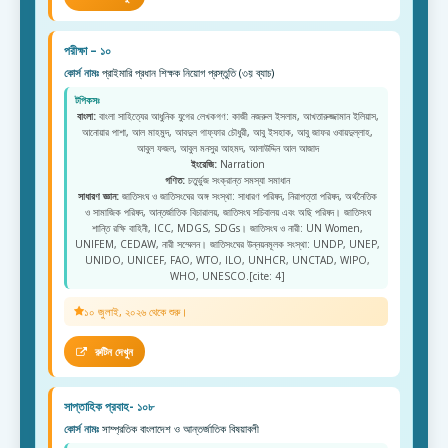
পরীক্ষা – ১০
কোর্স নামঃ
প্রাইমারি প্রধান শিক্ষক নিয়োগ প্রস্তুতি (৩য় ব্যাচ)
টপিকসঃ
বাংলা:
বাংলা সাহিত্যের আধুনিক যুগের লেখকগণ: কাজী নজরুল ইসলাম, আখতারুজ্জামান ইলিয়াস,
আনোয়ার পাশা, আল মাহমুদ, আবদুল গাফ্ফার চৌধুরী, আবু ইসহাক, আবু জাফর ওবায়দুল্লাহ,
আবুল ফজল, আবুল মনসুর আহমদ, আলাউদ্দিন আল আজাদ
ইংরেজি:
Narration
গণিত:
চতুর্ভুজ সংক্রান্ত সমস্যা সমাধান
সাধারণ জ্ঞান:
জাতিসংঘ ও জাতিসংঘের অঙ্গ সংস্থা: সাধারণ পরিষদ, নিরাপত্তা পরিষদ, অর্থনৈতিক
ও সামাজিক পরিষদ, আন্তর্জাতিক বিচারালয়, জাতিসংঘ সচিবালয় এবং অছি পরিষদ। জাতিসংঘ
শান্তি রক্ষি বাহিনী, ICC, MDGS, SDGs। জাতিসংঘ ও নারী: UN Women,
UNIFEM, CEDAW, নারী সম্মেলন। জাতিসংঘের উন্নয়নমূলক সংস্থা: UNDP, UNEP,
UNIDO, UNICEF, FAO, WTO, ILO, UNHCR, UNCTAD, WIPO,
WHO, UNESCO.[cite: 4]
১০ জুলাই, ২০২৬ থেকে শুরু।
রুটিন দেখুন
সাপ্তাহিক প্রবাহ- ১০৮
কোর্স নামঃ
সাম্প্রতিক বাংলাদেশ ও আন্তর্জাতিক বিষয়াবলী