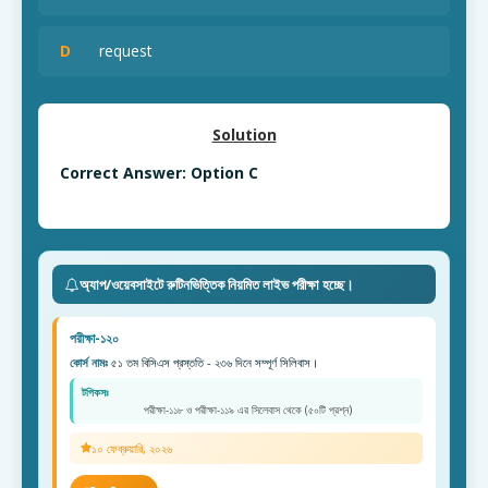
D
request
Solution
Correct Answer: Option C
অ্যাপ/ওয়েবসাইটে রুটিনভিত্তিক নিয়মিত লাইভ পরীক্ষা হচ্ছে।
পরীক্ষা-১২০
কোর্স নামঃ
৫১ তম বিসিএস প্রস্ততি - ২৩৬ দিনে সম্পূর্ণ সিলিবাস।
টপিকসঃ
পরীক্ষা-১১৮ ও পরীক্ষা-১১৯ এর সিলেবাস থেকে (৫০টি প্রশ্ন)
১০ ফেব্রুয়ারি, ২০২৬