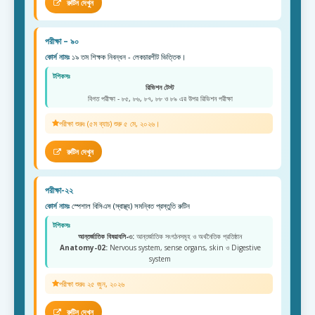
রুটিন দেখুন
পরীক্ষা – ৯০
কোর্স নামঃ
১৯ তম শিক্ষক নিবন্ধন - লেকচারশীট ভিত্তিক।
টপিকসঃ
রিভিশন টেস্ট
বিগত পরীক্ষা - ৮৫, ৮৬, ৮৭, ৮৮ ও ৮৯ এর উপর রিভিশন পরীক্ষা
পরীক্ষা শুরুঃ (৫ম ব্যাচ) শুরু ৫ মে, ২০২৬।
রুটিন দেখুন
পরীক্ষা-২২
কোর্স নামঃ
স্পেশাল বিসিএস (স্বাস্থ্য) সমন্বিত প্রস্তুতি রুটিন
টপিকসঃ
আন্তর্জাতিক বিষয়াবলি-৩:
আন্তর্জাতিক সংগঠনসমূহ ও অর্থনৈতিক প্রতিষ্ঠান
Anatomy-02:
Nervous system, sense organs, skin ও Digestive
system
পরীক্ষা শুরুঃ ২৫ জুন, ২০২৬
রুটিন দেখুন