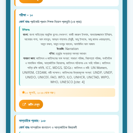
পরীক্ষা – ১০
কোর্স নামঃ
প্রাইমারি প্রধান শিক্ষক নিয়োগ প্রস্তুতি (৩য় ব্যাচ)
টপিকসঃ
বাংলা:
বাংলা সাহিত্যের আধুনিক যুগের লেখকগণ: কাজী নজরুল ইসলাম, আখতারুজ্জামান ইলিয়াস,
আনোয়ার পাশা, আল মাহমুদ, আবদুল গাফ্ফার চৌধুরী, আবু ইসহাক, আবু জাফর ওবায়দুল্লাহ,
আবুল ফজল, আবুল মনসুর আহমদ, আলাউদ্দিন আল আজাদ
ইংরেজি:
Narration
গণিত:
চতুর্ভুজ সংক্রান্ত সমস্যা সমাধান
সাধারণ জ্ঞান:
জাতিসংঘ ও জাতিসংঘের অঙ্গ সংস্থা: সাধারণ পরিষদ, নিরাপত্তা পরিষদ, অর্থনৈতিক
ও সামাজিক পরিষদ, আন্তর্জাতিক বিচারালয়, জাতিসংঘ সচিবালয় এবং অছি পরিষদ। জাতিসংঘ
শান্তি রক্ষি বাহিনী, ICC, MDGS, SDGs। জাতিসংঘ ও নারী: UN Women,
UNIFEM, CEDAW, নারী সম্মেলন। জাতিসংঘের উন্নয়নমূলক সংস্থা: UNDP, UNEP,
UNIDO, UNICEF, FAO, WTO, ILO, UNHCR, UNCTAD, WIPO,
WHO, UNESCO.[cite: 4]
১০ জুলাই, ২০২৬ থেকে শুরু।
রুটিন দেখুন
সাপ্তাহিক প্রবাহ- ১০৮
কোর্স নামঃ
সাম্প্রতিক বাংলাদেশ ও আন্তর্জাতিক বিষয়াবলী