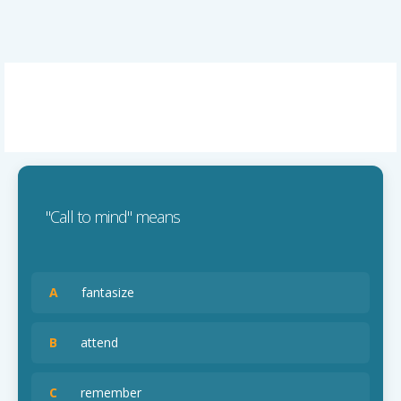
"Call to mind" means
A
fantasize
B
attend
C
remember