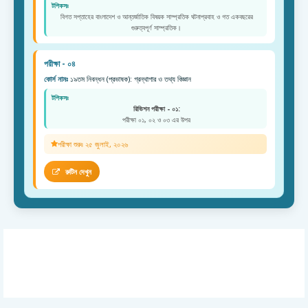
টপিকসঃ
বিগত সপ্তাহের বাংলাদেশ ও আন্তর্জাতিক বিষয়ক সাম্প্রতিক ঘটনাপ্রবাহ ও গত একবছরের
গুরুত্বপূর্ণ সাম্প্রতিক।
পরীক্ষা - ০৪
কোর্স নামঃ
১৯তম নিবন্ধন (প্রভাষক): গ্রন্থাগার ও তথ্য বিজ্ঞান
টপিকসঃ
রিভিশন পরীক্ষা - ০১:
পরীক্ষা ০১, ০২ ও ০৩ এর উপর
পরীক্ষা শুরুঃ ২৫ জুলাই, ২০২৬
রুটিন দেখুন