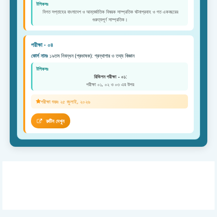
টপিকসঃ
বিগত সপ্তাহের বাংলাদেশ ও আন্তর্জাতিক বিষয়ক সাম্প্রতিক ঘটনাপ্রবাহ ও গত একবছরের
গুরুত্বপূর্ণ সাম্প্রতিক।
পরীক্ষা - ০৪
কোর্স নামঃ
১৯তম নিবন্ধন (প্রভাষক): গ্রন্থাগার ও তথ্য বিজ্ঞান
টপিকসঃ
রিভিশন পরীক্ষা - ০১:
পরীক্ষা ০১, ০২ ও ০৩ এর উপর
পরীক্ষা শুরুঃ ২৫ জুলাই, ২০২৬
রুটিন দেখুন