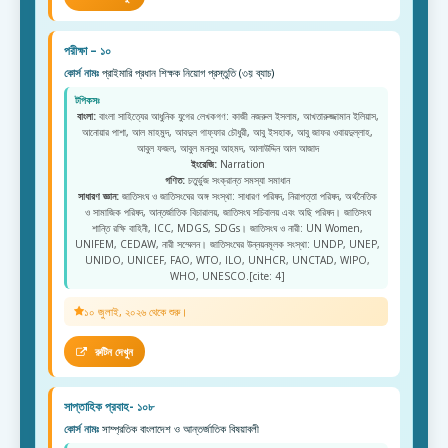
পরীক্ষা – ১০
কোর্স নামঃ
প্রাইমারি প্রধান শিক্ষক নিয়োগ প্রস্তুতি (৩য় ব্যাচ)
টপিকসঃ
বাংলা:
বাংলা সাহিত্যের আধুনিক যুগের লেখকগণ: কাজী নজরুল ইসলাম, আখতারুজ্জামান ইলিয়াস,
আনোয়ার পাশা, আল মাহমুদ, আবদুল গাফ্ফার চৌধুরী, আবু ইসহাক, আবু জাফর ওবায়দুল্লাহ,
আবুল ফজল, আবুল মনসুর আহমদ, আলাউদ্দিন আল আজাদ
ইংরেজি:
Narration
গণিত:
চতুর্ভুজ সংক্রান্ত সমস্যা সমাধান
সাধারণ জ্ঞান:
জাতিসংঘ ও জাতিসংঘের অঙ্গ সংস্থা: সাধারণ পরিষদ, নিরাপত্তা পরিষদ, অর্থনৈতিক
ও সামাজিক পরিষদ, আন্তর্জাতিক বিচারালয়, জাতিসংঘ সচিবালয় এবং অছি পরিষদ। জাতিসংঘ
শান্তি রক্ষি বাহিনী, ICC, MDGS, SDGs। জাতিসংঘ ও নারী: UN Women,
UNIFEM, CEDAW, নারী সম্মেলন। জাতিসংঘের উন্নয়নমূলক সংস্থা: UNDP, UNEP,
UNIDO, UNICEF, FAO, WTO, ILO, UNHCR, UNCTAD, WIPO,
WHO, UNESCO.[cite: 4]
১০ জুলাই, ২০২৬ থেকে শুরু।
রুটিন দেখুন
সাপ্তাহিক প্রবাহ- ১০৮
কোর্স নামঃ
সাম্প্রতিক বাংলাদেশ ও আন্তর্জাতিক বিষয়াবলী