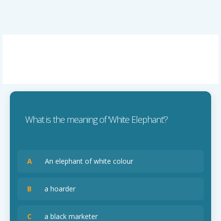
What is the meaning of 'White Elephant'?
A
An elephant of white colour
B
a hoarder
C
a black marketer