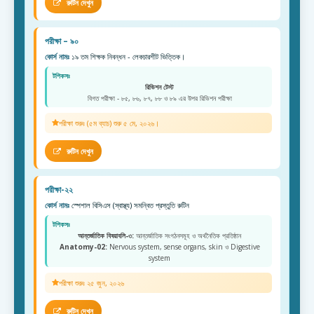
রুটিন দেখুন
পরীক্ষা – ৯০
কোর্স নামঃ
১৯ তম শিক্ষক নিবন্ধন - লেকচারশীট ভিত্তিক।
টপিকসঃ
রিভিশন টেস্ট
বিগত পরীক্ষা - ৮৫, ৮৬, ৮৭, ৮৮ ও ৮৯ এর উপর রিভিশন পরীক্ষা
পরীক্ষা শুরুঃ (৫ম ব্যাচ) শুরু ৫ মে, ২০২৬।
রুটিন দেখুন
পরীক্ষা-২২
কোর্স নামঃ
স্পেশাল বিসিএস (স্বাস্থ্য) সমন্বিত প্রস্তুতি রুটিন
টপিকসঃ
আন্তর্জাতিক বিষয়াবলি-৩:
আন্তর্জাতিক সংগঠনসমূহ ও অর্থনৈতিক প্রতিষ্ঠান
Anatomy-02:
Nervous system, sense organs, skin ও Digestive
system
পরীক্ষা শুরুঃ ২৫ জুন, ২০২৬
রুটিন দেখুন