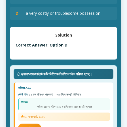
D
a very costly or troublesome possession
Solution
Correct Answer: Option D
অ্যাপ/ওয়েবসাইটে রুটিনভিত্তিক নিয়মিত লাইভ পরীক্ষা হচ্ছে।
পরীক্ষা-১২০
কোর্স নামঃ
৫১ তম বিসিএস প্রস্ততি - ২৩৬ দিনে সম্পূর্ণ সিলিবাস।
টপিকসঃ
পরীক্ষা-১১৮ ও পরীক্ষা-১১৯ এর সিলেবাস থেকে (৫০টি প্রশ্ন)
১০ ফেব্রুয়ারি, ২০২৬